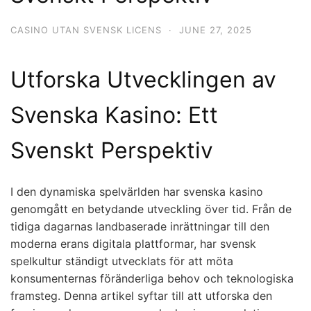
CASINO UTAN SVENSK LICENS
·
JUNE 27, 2025
Utforska Utvecklingen av
Svenska Kasino: Ett
Svenskt Perspektiv
I den dynamiska spelvärlden har svenska kasino
genomgått en betydande utveckling över tid. Från de
tidiga dagarnas landbaserade inrättningar till den
moderna erans digitala plattformar, har svensk
spelkultur ständigt utvecklats för att möta
konsumenternas föränderliga behov och teknologiska
framsteg. Denna artikel syftar till att utforska den