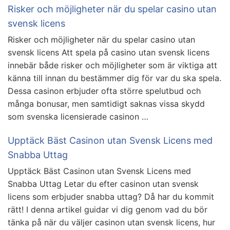
Risker och möjligheter när du spelar casino utan
svensk licens
Risker och möjligheter när du spelar casino utan
svensk licens Att spela på casino utan svensk licens
innebär både risker och möjligheter som är viktiga att
känna till innan du bestämmer dig för var du ska spela.
Dessa casinon erbjuder ofta större spelutbud och
många bonusar, men samtidigt saknas vissa skydd
som svenska licensierade casinon …
Upptäck Bäst Casinon utan Svensk Licens med
Snabba Uttag
Upptäck Bäst Casinon utan Svensk Licens med
Snabba Uttag Letar du efter casinon utan svensk
licens som erbjuder snabba uttag? Då har du kommit
rätt! I denna artikel guidar vi dig genom vad du bör
tänka på när du väljer casinon utan svensk licens, hur