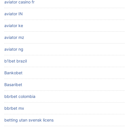
aviator casino fr
aviator IN
aviator ke
aviator mz
aviator ng
b1bet brazil
Bankobet
Basaribet
bbrbet colombia
bbrbet mx
betting utan svensk licens