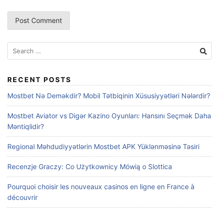
Search
for:
RECENT POSTS
Mostbet Nə Deməkdir? Mobil Tətbiqinin Xüsusiyyətləri Nələrdir?
Mostbet Aviator vs Digər Kazino Oyunları: Hansını Seçmək Daha
Məntiqlidir?
Regional Məhdudiyyətlərin Mostbet APK Yüklənməsinə Təsiri
Recenzje Graczy: Co Użytkownicy Mówią o Slottica
Pourquoi choisir les nouveaux casinos en ligne en France à
découvrir