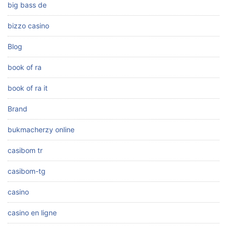
big bass de
bizzo casino
Blog
book of ra
book of ra it
Brand
bukmacherzy online
casibom tr
casibom-tg
casino
casino en ligne