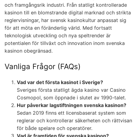
och framgångsrik industri. Från statligt kontrollerade
kasinon till en blomstrande digital marknad och strikta
reglervisningar, har svensk kasinokultur anpassat sig
för att möta en föränderlig värld. Med fortsatt
teknologisk utveckling och nya speltrender är
potentialen för tillväxt och innovation inom svenska
kasinon obegränsad.
Vanliga Frågor (FAQs)
Vad var det första kasinot i Sverige?
Sveriges första statligt ägda kasino var Casino
Cosmopol, som öppnade i slutet av 1990-talet.
Hur påverkar lagstiftningen svenska kasinon?
Sedan 2019 finns ett licensbaserat system som
reglerar och kontrollerar säkerheten och rättvisan
för både spelare och operatörer.
Vad är framtiden för svenska kasinon?