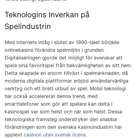
Teknologins Inverkan på
Spelindustrin
Med internets intåg i slutet av 1990-talet började
onlinekasino förändra spelmiljön i grunden.
Digitaliseringen gjorde det möjligt för svenskar att
spela sina favoritspel från bekvämligheten av sitt hem.
Detta skapade en enorm tillväxt i spelmarknaden, då
moderna digitala plattformar erbjöd användarvänliga
verktyg och ett brett utbud av spel. Mobil teknologi
har också accelererat denna trend, med
smarttelefoner som gör att spelare kan delta i
kasinospel var som helst och när som helst. Dessa
teknologiska framsteg understryker den snabba
förändringen som den svenska kasinoindustrin har
upplevt
casinon utan svensk licens
.