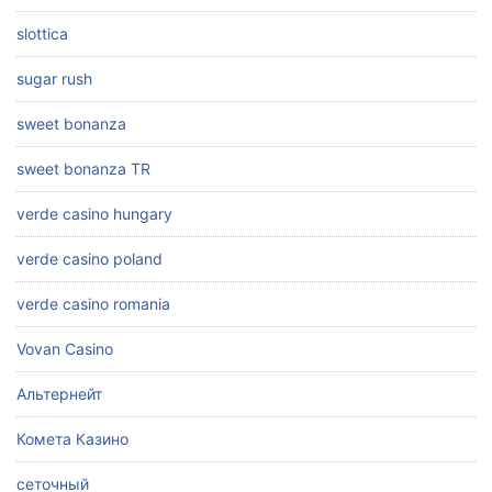
slottica
sugar rush
sweet bonanza
sweet bonanza TR
verde casino hungary
verde casino poland
verde casino romania
Vovan Casino
Альтернейт
Комета Казино
сеточный