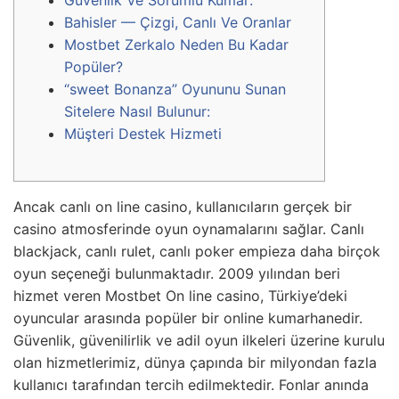
Bahisler — Çizgi, Canlı Ve Oranlar
Mostbet Zerkalo Neden Bu Kadar
Popüler?
“sweet Bonanza” Oyununu Sunan
Sitelere Nasıl Bulunur:
Müşteri Destek Hizmeti
Ancak canlı on line casino, kullanıcıların gerçek bir
casino atmosferinde oyun oynamalarını sağlar. Canlı
blackjack, canlı rulet, canlı poker empieza daha birçok
oyun seçeneği bulunmaktadır. 2009 yılından beri
hizmet veren Mostbet On line casino, Türkiye’deki
oyuncular arasında popüler bir online kumarhanedir.
Güvenlik, güvenilirlik ve adil oyun ilkeleri üzerine kurulu
olan hizmetlerimiz, dünya çapında bir milyondan fazla
kullanıcı tarafından tercih edilmektedir. Fonlar anında