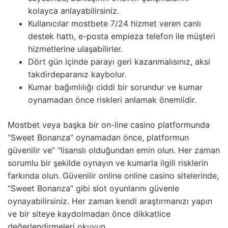
kolayca anlayabilirsiniz.
Kullanıcılar mostbete 7/24 hizmet veren canlı
destek hattı, e-posta empieza telefon ile müşteri
hizmetlerine ulaşabilirler.
Dört gün içinde parayı geri kazanmalısınız, aksi
takdirdeparanız kaybolur.
Kumar bağımlılığı ciddi bir sorundur ve kumar
oynamadan önce riskleri anlamak önemlidir.
Mostbet veya başka bir on-line casino platformunda
“Sweet Bonanza” oynamadan önce, platformun
güvenilir ve” “lisanslı olduğundan emin olun. Her zaman
sorumlu bir şekilde oynayın ve kumarla ilgili risklerin
farkında olun. Güvenilir online online casino sitelerinde,
“Sweet Bonanza” gibi slot oyunlarını güvenle
oynayabilirsiniz. Her zaman kendi araştırmanızı yapın
ve bir siteye kaydolmadan önce dikkatlice
değerlendirmeleri okuyun.