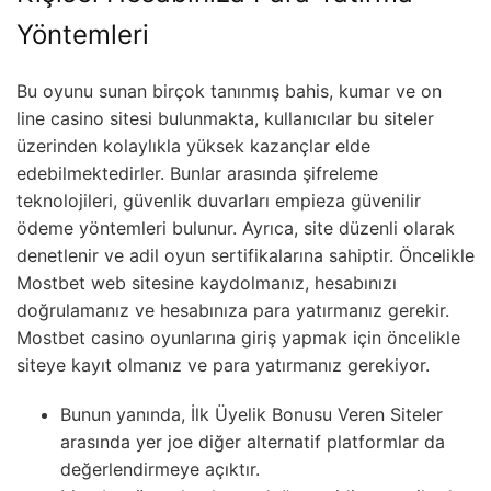
Yöntemleri
Bu oyunu sunan birçok tanınmış bahis, kumar ve on
line casino sitesi bulunmakta, kullanıcılar bu siteler
üzerinden kolaylıkla yüksek kazançlar elde
edebilmektedirler. Bunlar arasında şifreleme
teknolojileri, güvenlik duvarları empieza güvenilir
ödeme yöntemleri bulunur. Ayrıca, site düzenli olarak
denetlenir ve adil oyun sertifikalarına sahiptir. Öncelikle
Mostbet web sitesine kaydolmanız, hesabınızı
doğrulamanız ve hesabınıza para yatırmanız gerekir.
Mostbet casino oyunlarına giriş yapmak için öncelikle
siteye kayıt olmanız ve para yatırmanız gerekiyor.
Bunun yanında, İlk Üyelik Bonusu Veren Siteler
arasında yer joe diğer alternatif platformlar da
değerlendirmeye açıktır.