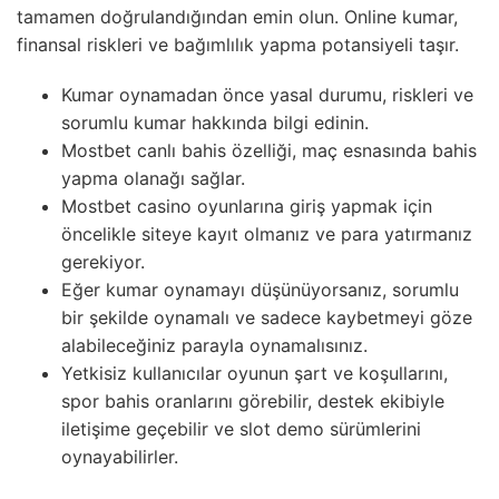
tamamen doğrulandığından emin olun. Online kumar,
finansal riskleri ve bağımlılık yapma potansiyeli taşır.
Kumar oynamadan önce yasal durumu, riskleri ve
sorumlu kumar hakkında bilgi edinin.
Mostbet canlı bahis özelliği, maç esnasında bahis
yapma olanağı sağlar.
Mostbet casino oyunlarına giriş yapmak için
öncelikle siteye kayıt olmanız ve para yatırmanız
gerekiyor.
Eğer kumar oynamayı düşünüyorsanız, sorumlu
bir şekilde oynamalı ve sadece kaybetmeyi göze
alabileceğiniz parayla oynamalısınız.
Yetkisiz kullanıcılar oyunun şart ve koşullarını,
spor bahis oranlarını görebilir, destek ekibiyle
iletişime geçebilir ve slot demo sürümlerini
oynayabilirler.