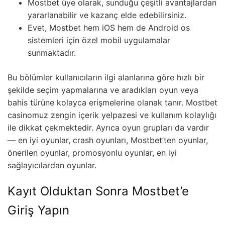
Mostbet üye olarak, sunduğu çeşitli avantajlardan
yararlanabilir ve kazanç elde edebilirsiniz.
Evet, Mostbet hem iOS hem de Android os
sistemleri için özel mobil uygulamalar
sunmaktadır.
Bu bölümler kullanıcıların ilgi alanlarına göre hızlı bir
şekilde seçim yapmalarına ve aradıkları oyun veya
bahis türüne kolayca erişmelerine olanak tanır. Mostbet
casinomuz zengin içerik yelpazesi ve kullanım kolaylığı
ile dikkat çekmektedir. Ayrıca oyun grupları da vardır
— en iyi oyunlar, crash oyunları, Mostbet’ten oyunlar,
önerilen oyunlar, promosyonlu oyunlar, en iyi
sağlayıcılardan oyunlar.
Kayıt Olduktan Sonra Mostbet’e
Giriş Yapın