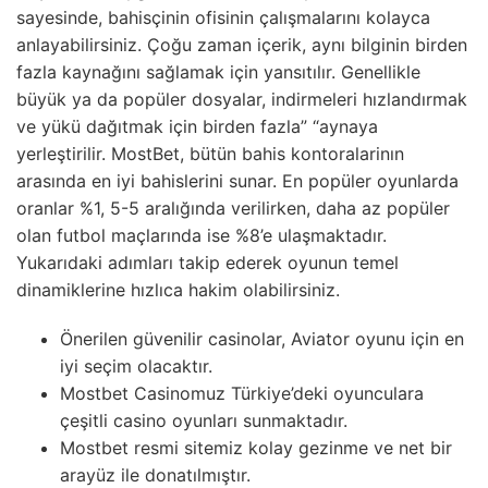
sayesinde, bahisçinin ofisinin çalışmalarını kolayca
anlayabilirsiniz. Çoğu zaman içerik, aynı bilginin birden
fazla kaynağını sağlamak için yansıtılır. Genellikle
büyük ya da popüler dosyalar, indirmeleri hızlandırmak
ve yükü dağıtmak için birden fazla” “aynaya
yerleştirilir. MostBet, bütün bahis kontoralarinın
arasında en iyi bahislerini sunar. En popüler oyunlarda
oranlar %1, 5-5 aralığında verilirken, daha az popüler
olan futbol maçlarında ise %8’e ulaşmaktadır.
Yukarıdaki adımları takip ederek oyunun temel
dinamiklerine hızlıca hakim olabilirsiniz.
Önerilen güvenilir casinolar, Aviator oyunu için en
iyi seçim olacaktır.
Mostbet Casinomuz Türkiye’deki oyunculara
çeşitli casino oyunları sunmaktadır.
Mostbet resmi sitemiz kolay gezinme ve net bir
arayüz ile donatılmıştır.