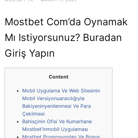
Mostbet Com’da Oynamak
Mı Istiyorsunuz? Buradan
Giriş Yapın
Content
Mobil Uygulama Ve Web Sitesinin
Mobil Versiyonuaracılığıyla
Bakiyeninyenilenmesi Ve Para
Çekilmesi
Bahisçinin Ofisi Ve Kumarhane
Mostbet’inmobil Uygulaması
Mostbet Promosyonları Ve Bonus