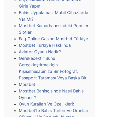
Giriş Yapın
Bahis Uygulaması Mobil Cihazlarda
Var Mı?
Mostbet Kumarhanesindeki Popüler
Slotlar
Faq Online Casino Mostbet Türkiye
Mostbet Türkiye Hakkında
Aviator Oyunu Nedir?
Gerekecektir Bunu
Gerçekleştirmekiçin
Kişiselhesabınıza Bir Fotoğraf,
Pasaport Taraması Veya Başka Bir
Mostbet
Mostbet Bahisçisinde Nasıl Bahis
Oynanır?
Oyun Kuralları Ve Özellikleri:
Mostbet’te Bahis Türleri Ve Oranları
Güvenlik Ve Sorumlu Kumar: