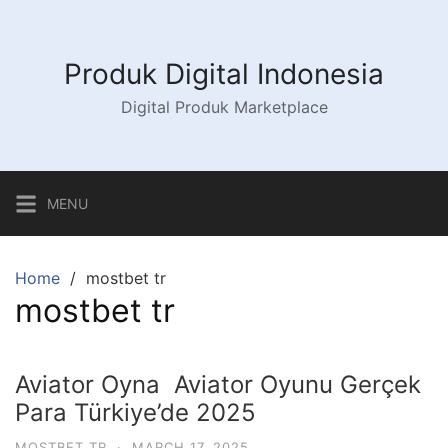
Skip
to
content
Produk Digital Indonesia
Digital Produk Marketplace
MENU
Home
mostbet tr
mostbet tr
Aviator Oyna ️ Aviator Oyunu Gerçek
Para Türkiye’de 2025
MOSTBET TR
·
MARCH 17, 2025