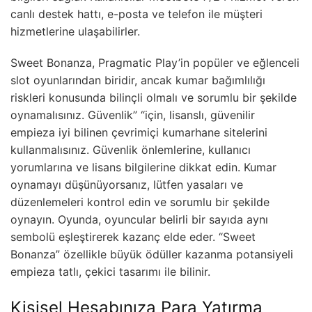
canlı destek hattı, e-posta ve telefon ile müşteri
hizmetlerine ulaşabilirler.
Sweet Bonanza, Pragmatic Play’in popüler ve eğlenceli
slot oyunlarından biridir, ancak kumar bağımlılığı
riskleri konusunda bilinçli olmalı ve sorumlu bir şekilde
oynamalısınız. Güvenlik” “için, lisanslı, güvenilir
empieza iyi bilinen çevrimiçi kumarhane sitelerini
kullanmalısınız. Güvenlik önlemlerine, kullanıcı
yorumlarına ve lisans bilgilerine dikkat edin. Kumar
oynamayı düşünüyorsanız, lütfen yasaları ve
düzenlemeleri kontrol edin ve sorumlu bir şekilde
oynayın. Oyunda, oyuncular belirli bir sayıda aynı
sembolü eşleştirerek kazanç elde eder. “Sweet
Bonanza” özellikle büyük ödüller kazanma potansiyeli
empieza tatlı, çekici tasarımı ile bilinir.
Kişisel Hesabınıza Para Yatırma