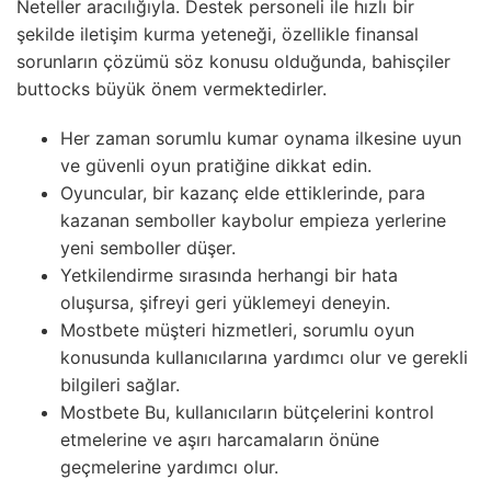
Neteller aracılığıyla. Destek personeli ile hızlı bir
şekilde iletişim kurma yeteneği, özellikle finansal
sorunların çözümü söz konusu olduğunda, bahisçiler
buttocks büyük önem vermektedirler.
Her zaman sorumlu kumar oynama ilkesine uyun
ve güvenli oyun pratiğine dikkat edin.
Oyuncular, bir kazanç elde ettiklerinde, para
kazanan semboller kaybolur empieza yerlerine
yeni semboller düşer.
Yetkilendirme sırasında herhangi bir hata
oluşursa, şifreyi geri yüklemeyi deneyin.
Mostbete müşteri hizmetleri, sorumlu oyun
konusunda kullanıcılarına yardımcı olur ve gerekli
bilgileri sağlar.
Mostbete Bu, kullanıcıların bütçelerini kontrol
etmelerine ve aşırı harcamaların önüne
geçmelerine yardımcı olur.