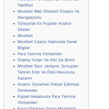
Teklifleri
Mostbet Web Sitesinin Dizaynı Ve
Navigasyonu
Türkiye’de En Popüler Aviator
Siteleri
Mostbet
Mostbet Casino Hakkında Genel
Bilgiler
Para Yatırma Yöntemleri
Ödeniş Yolları Ve Afin De Birimi
Mostbet Spor Jackpot: Sonuçları
Tahmin Edin Ve Ödül Havuzunu
Kazanın
Aviator Oynarken Dikkat Edilmesi
Gerekenler
Kişisel Hesabınıza Para Yatırma
Yöntemleri
Kayıt Olduktan Sonra Mostbet’e