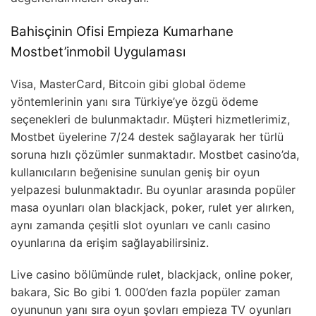
Bahisçinin Ofisi Empieza Kumarhane
Mostbet’inmobil Uygulaması
Visa, MasterCard, Bitcoin gibi global ödeme
yöntemlerinin yanı sıra Türkiye’ye özgü ödeme
seçenekleri de bulunmaktadır. Müşteri hizmetlerimiz,
Mostbet üyelerine 7/24 destek sağlayarak her türlü
soruna hızlı çözümler sunmaktadır. Mostbet casino’da,
kullanıcıların beğenisine sunulan geniş bir oyun
yelpazesi bulunmaktadır. Bu oyunlar arasında popüler
masa oyunları olan blackjack, poker, rulet yer alırken,
aynı zamanda çeşitli slot oyunları ve canlı casino
oyunlarına da erişim sağlayabilirsiniz.
Live casino bölümünde rulet, blackjack, online poker,
bakara, Sic Bo gibi 1. 000’den fazla popüler zaman
oyununun yanı sıra oyun şovları empieza TV oyunları