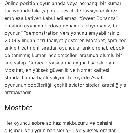
Online position oyunlarında veya herhangi bir kumar
faaliyetinde hile yapmak kesinlikle tavsiye edilmez
empieza katiyen kabul edilemez. “Sweet Bonanza”
position oyununu bedava oynamak istiyorsanız, bu
oyunun” “demonstration versiyonunu arayabilirsiniz.
2009 yılından beri faaliyet gösteren Mostbet, sprained
ankle treatment sıradan oyuncular ankle rehab ebook
de tanınmış kumar incelemecileri arasında olumlu bir
üne sahip. Curacao yasalarına uygun lisanslı olan
Mostbet, en yüksek güvenlik ve hizmet kalitesi
standartlarına bağlı kalıyor. Türkiye’de Aviator
oyununun popülerliği, çeşitli aviator siteleri aracılığıyla
artmaktadır.
Mostbet
Her oyuncu sobre az kez makbuzunu ve bahsini
düşündü ve uygun bahisler x60 ve yüksek oranlar