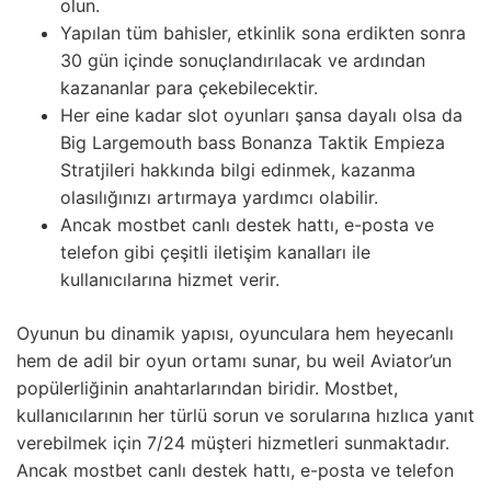
olun.
Yapılan tüm bahisler, etkinlik sona erdikten sonra
30 gün içinde sonuçlandırılacak ve ardından
kazananlar para çekebilecektir.
Her eine kadar slot oyunları şansa dayalı olsa da
Big Largemouth bass Bonanza Taktik Empieza
Stratjileri hakkında bilgi edinmek, kazanma
olasılığınızı artırmaya yardımcı olabilir.
Ancak mostbet canlı destek hattı, e-posta ve
telefon gibi çeşitli iletişim kanalları ile
kullanıcılarına hizmet verir.
Oyunun bu dinamik yapısı, oyunculara hem heyecanlı
hem de adil bir oyun ortamı sunar, bu weil Aviator’un
popülerliğinin anahtarlarından biridir. Mostbet,
kullanıcılarının her türlü sorun ve sorularına hızlıca yanıt
verebilmek için 7/24 müşteri hizmetleri sunmaktadır.
Ancak mostbet canlı destek hattı, e-posta ve telefon