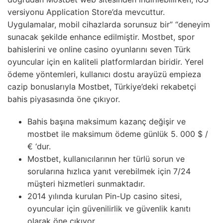
versiyonu Application Store’da mevcuttur.
Uygulamalar, mobil cihazlarda sorunsuz bir” “deneyim
sunacak şekilde enhance edilmiştir. Mostbet, spor
bahislerini ve online casino oyunlarını seven Türk
oyuncular için en kaliteli platformlardan biridir. Yerel
ödeme yöntemleri, kullanıcı dostu arayüzü empieza
cazip bonuslarıyla Mostbet, Türkiye’deki rekabetçi
bahis piyasasında öne çıkıyor.
Bahis başına maksimum kazanç değişir ve
mostbet ile maksimum ödeme günlük 5. 000 $ /
€ ‘dur.
Mostbet, kullanıcılarının her türlü sorun ve
sorularına hızlıca yanıt verebilmek için 7/24
müşteri hizmetleri sunmaktadır.
2014 yılında kurulan Pin-Up casino sitesi,
oyuncular için güvenilirlik ve güvenlik kanıtı
olarak öne çıkıyor.