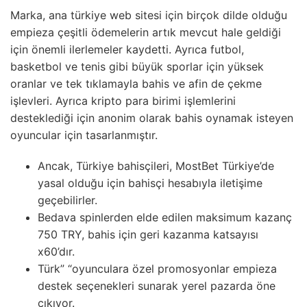
Marka, ana türkiye web sitesi için birçok dilde olduğu
empieza çeşitli ödemelerin artık mevcut hale geldiği
için önemli ilerlemeler kaydetti. Ayrıca futbol,
basketbol ve tenis gibi büyük sporlar için yüksek
oranlar ve tek tıklamayla bahis ve afin de çekme
işlevleri. Ayrıca kripto para birimi işlemlerini
desteklediği için anonim olarak bahis oynamak isteyen
oyuncular için tasarlanmıştır.
Ancak, Türkiye bahisçileri, MostBet Türkiye’de
yasal olduğu için bahisçi hesabıyla iletişime
geçebilirler.
Bedava spinlerden elde edilen maksimum kazanç
750 TRY, bahis için geri kazanma katsayısı
x60’dır.
Türk” “oyunculara özel promosyonlar empieza
destek seçenekleri sunarak yerel pazarda öne
çıkıyor.