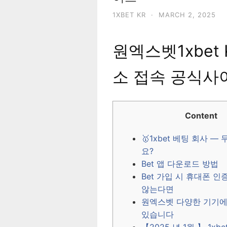
1XBET KR
·
MARCH 2, 2025
원엑스벳1xbet
소 접속 공식사
Content
🥇1xbet 베팅 회사 
요?
Bet 앱 다운로드 방법
Bet 가입 시 휴대폰 인
않는다면
원엑스벳 다양한 기기에
있습니다
【2025 년 1월 】 1xb