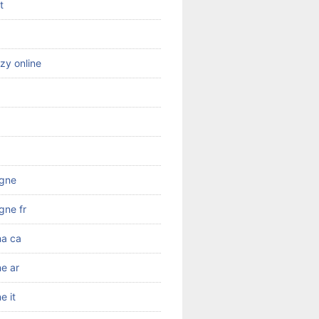
t
y online
g
igne
gne fr
na ca
ne ar
e it