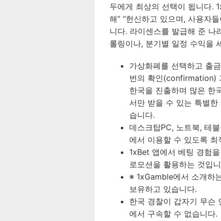
두에게 최상의 선택이 됩니다. 1
해” “헌신하고 있으며, 사용자
니다. 라이센스를 발급해 준 나
롤링이나, 분기별 일정 수익을 
가상화폐를 선택하고 출금
번의 확인(confirmation
한국을 진출하며 많은 한국
서만 받을 수 있는 특별한
습니다.
데스크탑PC, 노트북, 테블
에서 이용할 수 있도록 최
1xBet 앱에서 베팅 경
로모션을 활용하는 것입니
※ 1xGamble에서 소개
보유하고 있습니다.
한국 경찰이 갑자기 무슨 
에서 구속할 수 없습니다.