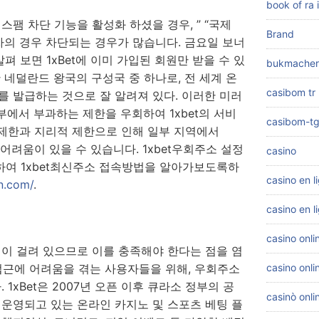
book of ra i
팸 차단 기능을 활성화 하셨을 경우, ” “국제
Brand
자의 경우 차단되는 경우가 많습니다. 금요일 보너
펴 보면 1xBet에 이미 가입된 회원만 받을 수 있
bukmacherz
 네덜란드 왕국의 구성국 중 하나로, 전 세계 온
casibom tr
 발급하는 것으로 잘 알려져 있다. 이러한 미러
부에서 부과하는 제한을 우회하여 1xbet의 서비
casibom-t
 제한과 지리적 제한으로 인해 일부 지역에서
 어려움이 있을 수 있습니다. 1xbet우회주소 설정
casino
용하여 1xbet최신주소 접속방법을 알아가보도록하
casino en l
n.com/
.
casino en li
casino onli
이 걸려 있으므로 이를 충족해야 한다는 점을 염
폼 접근에 어려움을 겪는 사용자들을 위해, 우회주소
casino onli
1xBet은 2007년 오픈 이후 큐라소 정부의 공
casinò onlin
운영되고 있는 온라인 카지노 및 스포츠 베팅 플