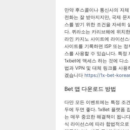
만약 후스콜이나 통신사의 자체 스
전화는 잘 받아지지만, 국제 문
스를 받기 위한 조건을 자세히 살
다. 퀴라소는 카리브해에 위치한
라인 카지노 사이트에 라이선스를
사이트를 기록하면 ISP 또는 정
스를 사용할 수 있습니다. 특정
1xbet에 액세스 하는 것에 다소
법과 VPN 및 대체 링크를 사
겠습니다
https://1x-bet-korea
Bet 앱 다운로드 방법
다만 모든 이벤트에는 특정 조건
두에 두면 좋다. 1xBet 플랫
는 매우 중요한 해결책이 됩니다. 
식 라이선스에 따라 합법적으로 