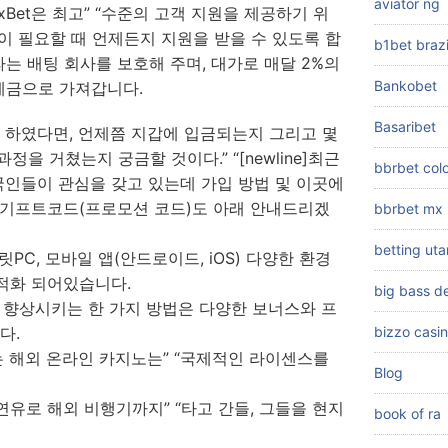
aviator ng
xBet은 최고” “수준의 고객 지원을 제공하기 위
들이 필요할 때 언제든지 지원을 받을 수 있도록 합
b1bet brazi
라는 배팅 회사를 보호해 주며, 대가로 매달 2%의
Bankobet
세금으로 가져갑니다.
Basaribet
 하였다면, 언제쯤 지갑에 입금되는지 그리고 몇
) 과정을 거쳤는지 궁금할 것이다.” “[newline]최근
bbrbet col
인들이 관심을 갖고 있는데 가입 방법 및 이곳에
 기프트코드(프로모션 코드)도 아래 안내드리겠
bbrbet mx
betting uta
릿PC, 모바일 앱(안드로이드, iOS) 다양한 환경
적화 되어있습니다.
big bass d
험을 향상시키는 한 가지 방법은 다양한 보너스와 프
다.
bizzo casi
하는 해외 온라인 카지노는” “국제적인 라이센스를
Blog
연유로 해외 비행기까지” “타고 간들, 그들을 현지
book of ra