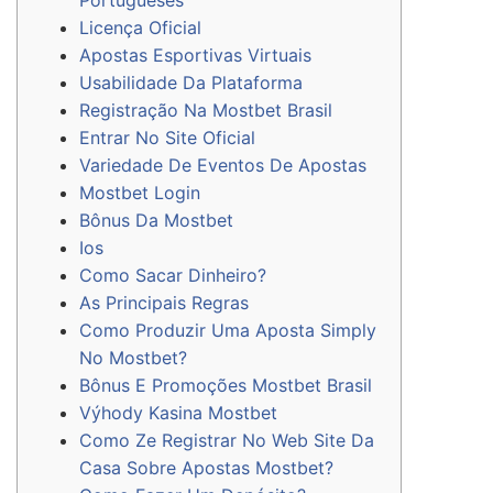
Licença Oficial
Apostas Esportivas Virtuais
Usabilidade Da Plataforma
Registração Na Mostbet Brasil
Entrar No Site Oficial
Variedade De Eventos De Apostas
Mostbet Login
Bônus Da Mostbet
Ios
Como Sacar Dinheiro?
As Principais Regras
Como Produzir Uma Aposta Simply
No Mostbet?
Bônus E Promoções Mostbet Brasil
Výhody Kasina Mostbet
Como Ze Registrar No Web Site Da
Casa Sobre Apostas Mostbet?