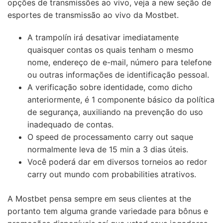
opções de transmissões ao vivo, veja a new seção de
esportes de transmissão ao vivo da Mostbet.
A trampolín irá desativar imediatamente
quaisquer contas os quais tenham o mesmo
nome, endereço de e-mail, número para telefone
ou outras informações de identificação pessoal.
A verificação sobre identidade, como dicho
anteriormente, é 1 componente básico da política
de segurança, auxiliando na prevenção do uso
inadequado de contas.
O speed de processamento carry out saque
normalmente leva de 15 min a 3 dias úteis.
Você poderá dar em diversos torneios ao redor
carry out mundo com probabilities atrativos.
A Mostbet pensa sempre em seus clientes at the
portanto tem alguma grande variedade para bônus e