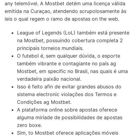
any telemóvel. A Mostbet detém uma licença válida
emitida na Curaçao, atendendo scrupolosamente às
leis o qual regem o ramo de apostas on the web.
League of Legends (LoL) também está presente
na Mostbet, possuindo cobertura completa 2
principais torneios mundiais.
O futebol é, sem qualquer dúvida, o esporte
também vibrante e contagiante no país ag
Mostbet, em specific no Brasil, nas quais é uma
verdadeira paixão nacional.
Isso é feito afin de evitar grandes abusos do
sistema electronic violações dos Termos e
Condições ag Mostbet.
A plataforma online sobre apostas oferece
alguma miríade de possibilidades de apostas
zero boxe.
Sim, to Mostbet oferece aplicações móveis