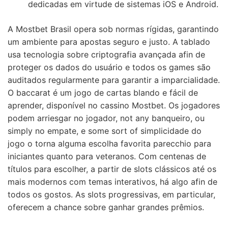
dedicadas em virtude de sistemas iOS e Android.
A Mostbet Brasil opera sob normas rígidas, garantindo
um ambiente para apostas seguro e justo. A tablado
usa tecnologia sobre criptografia avançada afin de
proteger os dados do usuário e todos os games são
auditados regularmente para garantir a imparcialidade.
O baccarat é um jogo de cartas blando e fácil de
aprender, disponível no cassino Mostbet. Os jogadores
podem arriesgar no jogador, not any banqueiro, ou
simply no empate, e some sort of simplicidade do
jogo o torna alguma escolha favorita parecchio para
iniciantes quanto para veteranos. Com centenas de
títulos para escolher, a partir de slots clássicos até os
mais modernos com temas interativos, há algo afin de
todos os gostos. As slots progressivas, em particular,
oferecem a chance sobre ganhar grandes prêmios.