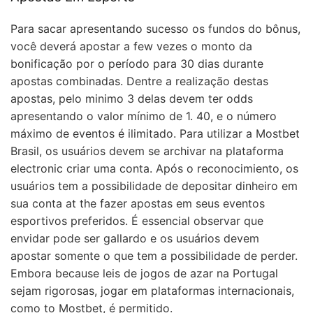
Para sacar apresentando sucesso os fundos do bônus,
você deverá apostar a few vezes o monto da
bonificação por o período para 30 dias durante
apostas combinadas. Dentre a realização destas
apostas, pelo minimo 3 delas devem ter odds
apresentando o valor mínimo de 1. 40, e o número
máximo de eventos é ilimitado. Para utilizar a Mostbet
Brasil, os usuários devem se archivar na plataforma
electronic criar uma conta. Após o reconocimiento, os
usuários tem a possibilidade de depositar dinheiro em
sua conta at the fazer apostas em seus eventos
esportivos preferidos. É essencial observar que
envidar pode ser gallardo e os usuários devem
apostar somente o que tem a possibilidade de perder.
Embora because leis de jogos de azar na Portugal
sejam rigorosas, jogar em plataformas internacionais,
como to Mostbet, é permitido.