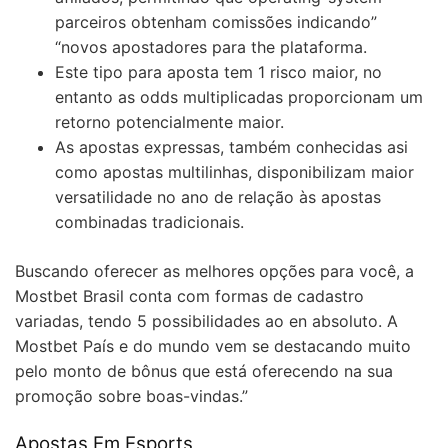
parceiros obtenham comissões indicando”
“novos apostadores para the plataforma.
Este tipo para aposta tem 1 risco maior, no
entanto as odds multiplicadas proporcionam um
retorno potencialmente maior.
As apostas expressas, também conhecidas asi
como apostas multilinhas, disponibilizam maior
versatilidade no ano de relação às apostas
combinadas tradicionais.
Buscando oferecer as melhores opções para você, a
Mostbet Brasil conta com formas de cadastro
variadas, tendo 5 possibilidades ao en absoluto. A
Mostbet País e do mundo vem se destacando muito
pelo monto de bônus que está oferecendo na sua
promoção sobre boas-vindas.”
Apostas Em Esports