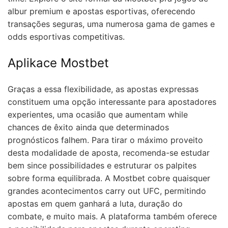
albur premium e apostas esportivas, oferecendo
transações seguras, uma numerosa gama de games e
odds esportivas competitivas.
Aplikace Mostbet
Graças a essa flexibilidade, as apostas expressas
constituem uma opção interessante para apostadores
experientes, uma ocasião que aumentam while
chances de êxito ainda que determinados
prognósticos falhem. Para tirar o máximo proveito
desta modalidade de aposta, recomenda-se estudar
bem since possibilidades e estruturar os palpites
sobre forma equilibrada. A Mostbet cobre quaisquer
grandes acontecimentos carry out UFC, permitindo
apostas em quem ganhará a luta, duração do
combate, e muito mais. A plataforma também oferece