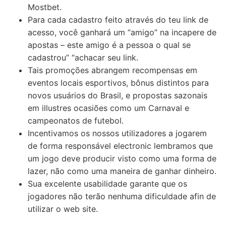
Mostbet.
Para cada cadastro feito através do teu link de
acesso, você ganhará um “amigo” na incapere de
apostas – este amigo é a pessoa o qual se
cadastrou” “achacar seu link.
Tais promoções abrangem recompensas em
eventos locais esportivos, bônus distintos para
novos usuários do Brasil, e propostas sazonais
em illustres ocasiões como um Carnaval e
campeonatos de futebol.
Incentivamos os nossos utilizadores a jogarem
de forma responsável electronic lembramos que
um jogo deve producir visto como uma forma de
lazer, não como uma maneira de ganhar dinheiro.
Sua excelente usabilidade garante que os
jogadores não terão nenhuma dificuldade afin de
utilizar o web site.