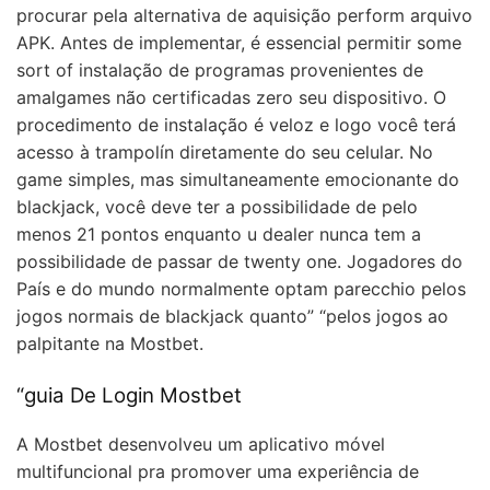
procurar pela alternativa de aquisição perform arquivo
APK. Antes de implementar, é essencial permitir some
sort of instalação de programas provenientes de
amalgames não certificadas zero seu dispositivo. O
procedimento de instalação é veloz e logo você terá
acesso à trampolín diretamente do seu celular. No
game simples, mas simultaneamente emocionante do
blackjack, você deve ter a possibilidade de pelo
menos 21 pontos enquanto u dealer nunca tem a
possibilidade de passar de twenty one. Jogadores do
País e do mundo normalmente optam parecchio pelos
jogos normais de blackjack quanto” “pelos jogos ao
palpitante na Mostbet.
“guia De Login Mostbet
A Mostbet desenvolveu um aplicativo móvel
multifuncional pra promover uma experiência de