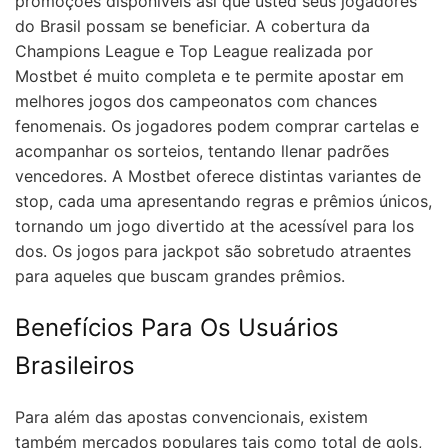
promoções disponíveis así que usted seus jogadores
do Brasil possam se beneficiar. A cobertura da
Champions League e Top League realizada por
Mostbet é muito completa e te permite apostar em
melhores jogos dos campeonatos com chances
fenomenais. Os jogadores podem comprar cartelas e
acompanhar os sorteios, tentando llenar padrões
vencedores. A Mostbet oferece distintas variantes de
stop, cada uma apresentando regras e prêmios únicos,
tornando um jogo divertido at the acessível para los
dos. Os jogos para jackpot são sobretudo atraentes
para aqueles que buscam grandes prêmios.
Benefícios Para Os Usuários
Brasileiros
Para além das apostas convencionais, existem
também mercados populares tais como total de gols,