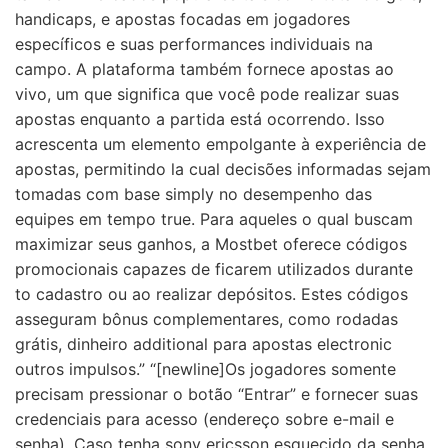
handicaps, e apostas focadas em jogadores
específicos e suas performances individuais na
campo. A plataforma também fornece apostas ao
vivo, um que significa que você pode realizar suas
apostas enquanto a partida está ocorrendo. Isso
acrescenta um elemento empolgante à experiência de
apostas, permitindo la cual decisões informadas sejam
tomadas com base simply no desempenho das
equipes em tempo true. Para aqueles o qual buscam
maximizar seus ganhos, a Mostbet oferece códigos
promocionais capazes de ficarem utilizados durante
to cadastro ou ao realizar depósitos. Estes códigos
asseguram bônus complementares, como rodadas
grátis, dinheiro additional para apostas electronic
outros impulsos.” “[newline]Os jogadores somente
precisam pressionar o botão “Entrar” e fornecer suas
credenciais para acesso (endereço sobre e-mail e
senha). Caso tenha sony ericsson esquecido da senha,