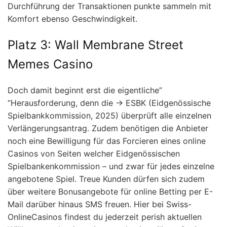
Durchführung der Transaktionen punkte sammeln mit
Komfort ebenso Geschwindigkeit.
Platz 3: Wall Membrane Street
Memes Casino
Doch damit beginnt erst die eigentliche”
“Herausforderung, denn die → ESBK (Eidgenössische
Spielbankkommission, 2025) überprüft alle einzelnen
Verlängerungsantrag. Zudem benötigen die Anbieter
noch eine Bewilligung für das Forcieren eines online
Casinos von Seiten welcher Eidgenössischen
Spielbankenkommission – und zwar für jedes einzelne
angebotene Spiel. Treue Kunden dürfen sich zudem
über weitere Bonusangebote für online Betting per E-
Mail darüber hinaus SMS freuen. Hier bei Swiss-
OnlineCasinos findest du jederzeit perish aktuellen