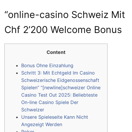
“online-casino Schweiz Mit
Chf 2’200 Welcome Bonus
Content
Bonus Ohne Einzahlung
Schritt 3: Mit Echtgeld Im Casino
Schweizerische Eidgenossenschaft
Spielen” “[newline]schweizer Online
Casino Test Out 2025: Beliebteste
On-line Casino Spiele Der
Schweizer
Unsere Spieleseite Kann Nicht
Angezeigt Werden
Poker