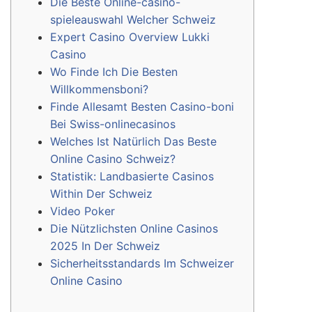
Die Beste Online-casino-
spieleauswahl Welcher Schweiz
Expert Casino Overview Lukki
Casino
Wo Finde Ich Die Besten
Willkommensboni?
Finde Allesamt Besten Casino-boni
Bei Swiss-onlinecasinos
Welches Ist Natürlich Das Beste
Online Casino Schweiz?
Statistik: Landbasierte Casinos
Within Der Schweiz
Video Poker
Die Nützlichsten Online Casinos
2025 In Der Schweiz
Sicherheitsstandards Im Schweizer
Online Casino