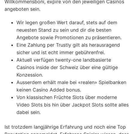
Willkommensboni, expire von den jeweiligen Casinos
angeboten sein.
Wir legen großen Wert darauf, stets auf dem
neuesten Stand zu sein und dir die besten
Angebote sowie Promotionen zu präsentieren.
Eine Zahlung per Trustly gilt als herausragend
sicher und ist echt immer gebührenfrei.
Aktuell verfügen twenty-one landbasierte
Casinos inside der Schweiz über eine gültige
Konzession.
Ausserdem erhält male bei «realen» Spielbanken
keinen Casino Added bonus.
Von klassischen Früchte Slots über moderne
Video Slots bis hin über Jackpot Slots sollte alles
dabei sein.
Ist trotzdem langjährige Erfahrung und noch eine Top