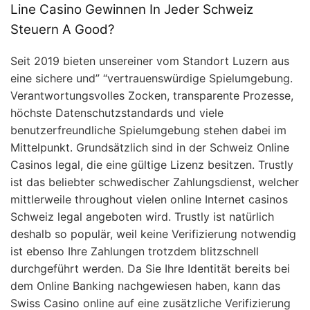
Line Casino Gewinnen In Jeder Schweiz
Steuern A Good?
Seit 2019 bieten unsereiner vom Standort Luzern aus
eine sichere und” “vertrauenswürdige Spielumgebung.
Verantwortungsvolles Zocken, transparente Prozesse,
höchste Datenschutzstandards und viele
benutzerfreundliche Spielumgebung stehen dabei im
Mittelpunkt. Grundsätzlich sind in der Schweiz Online
Casinos legal, die eine gültige Lizenz besitzen. Trustly
ist das beliebter schwedischer Zahlungsdienst, welcher
mittlerweile throughout vielen online Internet casinos
Schweiz legal angeboten wird. Trustly ist natürlich
deshalb so populär, weil keine Verifizierung notwendig
ist ebenso Ihre Zahlungen trotzdem blitzschnell
durchgeführt werden. Da Sie Ihre Identität bereits bei
dem Online Banking nachgewiesen haben, kann das
Swiss Casino online auf eine zusätzliche Verifizierung