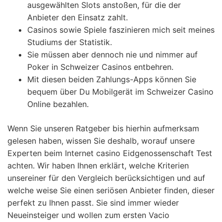
ausgewählten Slots anstoßen, für die der
Anbieter den Einsatz zahlt.
Casinos sowie Spiele faszinieren mich seit meines
Studiums der Statistik.
Sie müssen aber dennoch nie und nimmer auf
Poker in Schweizer Casinos entbehren.
Mit diesen beiden Zahlungs-Apps können Sie
bequem über Du Mobilgerät im Schweizer Casino
Online bezahlen.
Wenn Sie unseren Ratgeber bis hierhin aufmerksam
gelesen haben, wissen Sie deshalb, worauf unsere
Experten beim Internet casino Eidgenossenschaft Test
achten. Wir haben Ihnen erklärt, welche Kriterien
unsereiner für den Vergleich berücksichtigen und auf
welche weise Sie einen seriösen Anbieter finden, dieser
perfekt zu Ihnen passt. Sie sind immer wieder
Neueinsteiger und wollen zum ersten Vacio