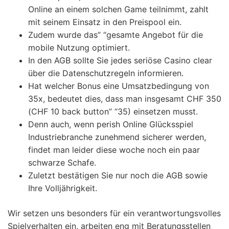
Online an einem solchen Game teilnimmt, zahlt
mit seinem Einsatz in den Preispool ein.
Zudem wurde das” “gesamte Angebot für die
mobile Nutzung optimiert.
In den AGB sollte Sie jedes seriöse Casino clear
über die Datenschutzregeln informieren.
Hat welcher Bonus eine Umsatzbedingung von
35x, bedeutet dies, dass man insgesamt CHF 350
(CHF 10 back button” “35) einsetzen musst.
Denn auch, wenn perish Online Glücksspiel
Industriebranche zunehmend sicherer werden,
findet man leider diese woche noch ein paar
schwarze Schafe.
Zuletzt bestätigen Sie nur noch die AGB sowie
Ihre Volljährigkeit.
Wir setzen uns besonders für ein verantwortungsvolles
Spielverhalten ein, arbeiten eng mit Beratungsstellen