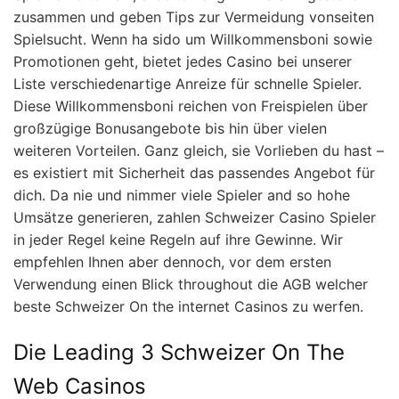
zusammen und geben Tips zur Vermeidung vonseiten
Spielsucht. Wenn ha sido um Willkommensboni sowie
Promotionen geht, bietet jedes Casino bei unserer
Liste verschiedenartige Anreize für schnelle Spieler.
Diese Willkommensboni reichen von Freispielen über
großzügige Bonusangebote bis hin über vielen
weiteren Vorteilen. Ganz gleich, sie Vorlieben du hast –
es existiert mit Sicherheit das passendes Angebot für
dich. Da nie und nimmer viele Spieler and so hohe
Umsätze generieren, zahlen Schweizer Casino Spieler
in jeder Regel keine Regeln auf ihre Gewinne. Wir
empfehlen Ihnen aber dennoch, vor dem ersten
Verwendung einen Blick throughout die AGB welcher
beste Schweizer On the internet Casinos zu werfen.
Die Leading 3 Schweizer On The
Web Casinos