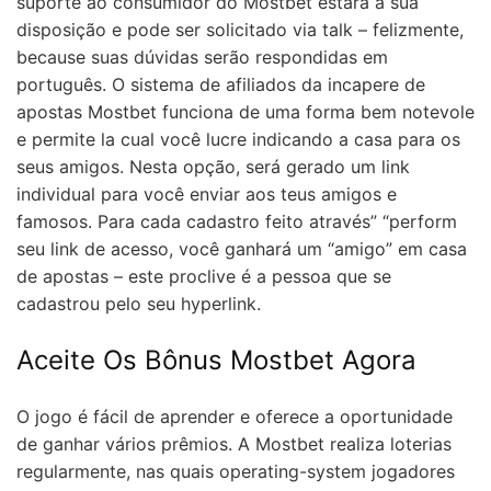
suporte ao consumidor do Mostbet estará a sua
disposição e pode ser solicitado via talk – felizmente,
because suas dúvidas serão respondidas em
português. O sistema de afiliados da incapere de
apostas Mostbet funciona de uma forma bem notevole
e permite la cual você lucre indicando a casa para os
seus amigos. Nesta opção, será gerado um link
individual para você enviar aos teus amigos e
famosos. Para cada cadastro feito através” “perform
seu link de acesso, você ganhará um “amigo” em casa
de apostas – este proclive é a pessoa que se
cadastrou pelo seu hyperlink.
Aceite Os Bônus Mostbet Agora
O jogo é fácil de aprender e oferece a oportunidade
de ganhar vários prêmios. A Mostbet realiza loterias
regularmente, nas quais operating-system jogadores