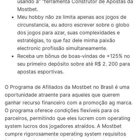
usando a” “ferramenta Construtor de Apostas da
Mostbet.
Meu hobby não ze limita apenas aos jogos de
circunstancia, eu adoro escrever sobre o globo
dos jogos para azar, suas complexidades e
estratégias, to que faz dele minha paixão
electronic profissão simultaneamente.
Receba um bônus de boas-vindas de +125% no
seu primeiro depósito sobre até R$ 2. 200 para
apostas esportivas.
O Programa de Afiliados da Mostbet no Brasil é uma
oportunidade atraente para aqueles que querem
ganhar recurso financeiro com a promoção ag marca.
O programa oferece condições flexíveis para os
parceiros, permitindo que eles lucrem com operating
system lucros dos jogadores atraídos. A Mostbet
cumpre rigorosamente operating system requisitos