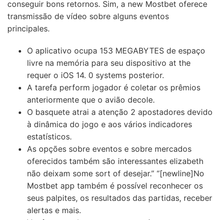
conseguir bons retornos. Sim, a new Mostbet oferece
transmissão de vídeo sobre alguns eventos
principales.
O aplicativo ocupa 153 MEGABYTES de espaço
livre na memória para seu dispositivo at the
requer o iOS 14. 0 systems posterior.
A tarefa perform jogador é coletar os prêmios
anteriormente que o avião decole.
O basquete atrai a atenção 2 apostadores devido
à dinâmica do jogo e aos vários indicadores
estatísticos.
As opções sobre eventos e sobre mercados
oferecidos também são interessantes elizabeth
não deixam some sort of desejar.” “[newline]No
Mostbet app também é possível reconhecer os
seus palpites, os resultados das partidas, receber
alertas e mais.