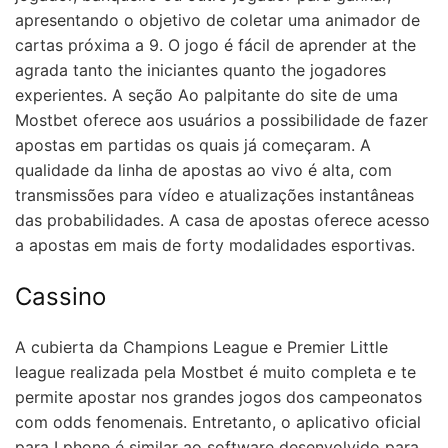
apresentando o objetivo de coletar uma animador de
cartas próxima a 9. O jogo é fácil de aprender at the
agrada tanto the iniciantes quanto the jogadores
experientes. A seção Ao palpitante do site de uma
Mostbet oferece aos usuários a possibilidade de fazer
apostas em partidas os quais já começaram. A
qualidade da linha de apostas ao vivo é alta, com
transmissões para vídeo e atualizações instantâneas
das probabilidades. A casa de apostas oferece acesso
a apostas em mais de forty modalidades esportivas.
Cassino
A cubierta da Champions League e Premier Little
league realizada pela Mostbet é muito completa e te
permite apostar nos grandes jogos dos campeonatos
com odds fenomenais. Entretanto, o aplicativo oficial
para I phone é similar ao software desenvolvido para