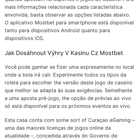
mais informações relacionada cada característica
envolvida, basta observar as opções listadas abaixo.
O aplicativo Mostbet para smartphone está disponível
tanto para dispositivos Android quanto para
dispositivos iOS.
Jak Dosáhnout Výhry V Kasinu Cz Mostbet
Você pode ganhar se fizer uma expresamente no local
onde a bola irá cair. Experimente todos os tipos da
roleta para escolher the versão deste jogo de cassino
que melhor se adapta às suas exigências. Semelhante
a uma aposta pré-jogo, the opção de prévias ao vivo
só está disponível para os próximos eventos ao vivo.
Esta casa conta com some sort of Curaçao eGaming –
uma das maiores licenças de jogos online da
atualidade –, concedida através do Governo de