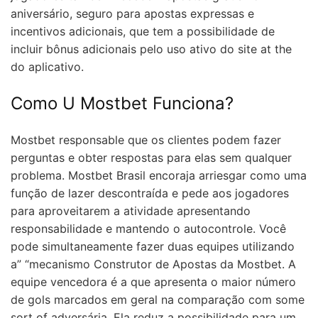
aniversário, seguro para apostas expressas e
incentivos adicionais, que tem a possibilidade de
incluir bônus adicionais pelo uso ativo do site at the
do aplicativo.
Como U Mostbet Funciona?
Mostbet responsable que os clientes podem fazer
perguntas e obter respostas para elas sem qualquer
problema. Mostbet Brasil encoraja arriesgar como uma
função de lazer descontraída e pede aos jogadores
para aproveitarem a atividade apresentando
responsabilidade e mantendo o autocontrole. Você
pode simultaneamente fazer duas equipes utilizando
a” “mecanismo Construtor de Apostas da Mostbet. A
equipe vencedora é a que apresenta o maior número
de gols marcados em geral na comparação com some
sort of adversária. Ela reduz a possibilidade para um