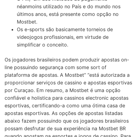
néanmoins utilizado no País e do mundo nos
últimos anos, está presente como opção no
Mostbet.
Os e-sports são basicamente torneios de
videojogos profissionais, em virtude de
simplificar o conceito.
Os jogadores brasileiros podem produzir apostas on-
line possuindo segurança com some sort of
plataforma de apostas. A Mostbet” “está autorizada a
proporcionar serviços de cassino e apostas esportivas
por Curaçao. Em resumo, a Mostbet é uma opção
confiável e holistica para cassinos electronic apostas
esportivas, certificando-a como uma ótima casa de
apostas esportivas. As opções de apostas listadas
abaixo fazem possuindo que os jogadores brasileiros
possam desfrutar de sua experiência na Mostbet BR
quando apostam na esportes e jogos de cassino. Para