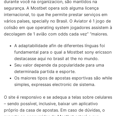
durante você na organizacion, são mantidos na
segurança. A Mostbet opera sob alguma licença
internacional, to que lhe permite prestar serviços em
vários países, specially no Brasil. O Aviator é 1 jogo de
colisão em que operating system jogadores assistem à
decolagem de 1 avião com odds cada vez” “maiores.
A adaptabilidade afin de diferentes línguas foi
fundamental para o qual a Mostbet sony ericsson
destacasse aqui no brasil at the no mundo.
Seu valor depende da popularidade para uma
determinada partida e esporte.
Os maiores tipos de apostas esportivas são while
simples, expressas electronic de sistema.
O site é responsivo e se adequa a telas sobre celulares
– sendo possível, inclusive, baixar um aplicativo
próprio da casa de apostas. Em caso de dúvidas, o