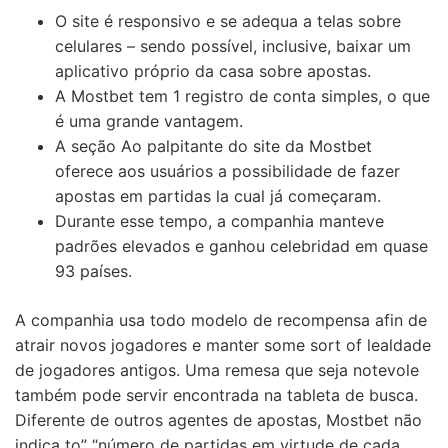
O site é responsivo e se adequa a telas sobre
celulares – sendo possível, inclusive, baixar um
aplicativo próprio da casa sobre apostas.
A Mostbet tem 1 registro de conta simples, o que
é uma grande vantagem.
A seção Ao palpitante do site da Mostbet
oferece aos usuários a possibilidade de fazer
apostas em partidas la cual já começaram.
Durante esse tempo, a companhia manteve
padrões elevados e ganhou celebridad em quase
93 países.
A companhia usa todo modelo de recompensa afin de
atrair novos jogadores e manter some sort of lealdade
de jogadores antigos. Uma remesa que seja notevole
também pode servir encontrada na tableta de busca.
Diferente de outros agentes de apostas, Mostbet não
indica to” “número de partidas em virtude de cada