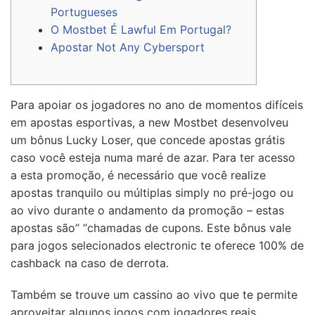
Portugueses
O Mostbet É Lawful Em Portugal?
Apostar Not Any Cybersport
Para apoiar os jogadores no ano de momentos difíceis
em apostas esportivas, a new Mostbet desenvolveu
um bônus Lucky Loser, que concede apostas grátis
caso você esteja numa maré de azar. Para ter acesso
a esta promoção, é necessário que você realize
apostas tranquilo ou múltiplas simply no pré-jogo ou
ao vivo durante o andamento da promoção – estas
apostas são” “chamadas de cupons. Este bônus vale
para jogos selecionados electronic te oferece 100% de
cashback na caso de derrota.
Também se trouve um cassino ao vivo que te permite
aproveitar algunos jogos com jogadores reais