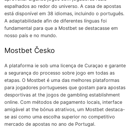
espalhados ao redor do universo. A casa de apostas
está disponível em 38 idiomas, incluindo o português.
A adaptabilidade afin de diferentes línguas foi
fundamental para que a Mostbet se destacasse em
nosso país e no mundo.
Mostbet Česko
A plataforma ie sob uma licença de Curaçao e garante
a segurança do processo sobre jogo em todas as
etapas. O Mostbet é uma das melhores plataformas
para jogadores portugueses que gostam para apostas
desportivas at the jogos de gambling establishment
online. Com métodos de pagamento locais, interface
amigável at the bónus atrativos, um Mostbet destaca-
se asi como uma escolha superior no competitivo
mercado de apostas no ano de Portugal.