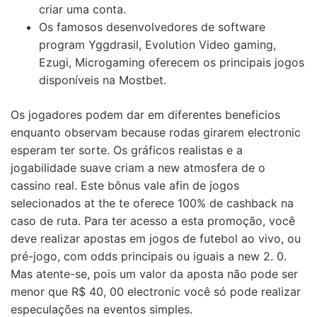
criar uma conta.
Os famosos desenvolvedores de software
program Yggdrasil, Evolution Video gaming,
Ezugi, Microgaming oferecem os principais jogos
disponíveis na Mostbet.
Os jogadores podem dar em diferentes beneficios
enquanto observam because rodas girarem electronic
esperam ter sorte. Os gráficos realistas e a
jogabilidade suave criam a new atmosfera de o
cassino real. Este bônus vale afin de jogos
selecionados at the te oferece 100% de cashback na
caso de ruta. Para ter acesso a esta promoção, você
deve realizar apostas em jogos de futebol ao vivo, ou
pré-jogo, com odds principais ou iguais a new 2. 0.
Mas atente-se, pois um valor da aposta não pode ser
menor que R$ 40, 00 electronic você só pode realizar
especulações na eventos simples.