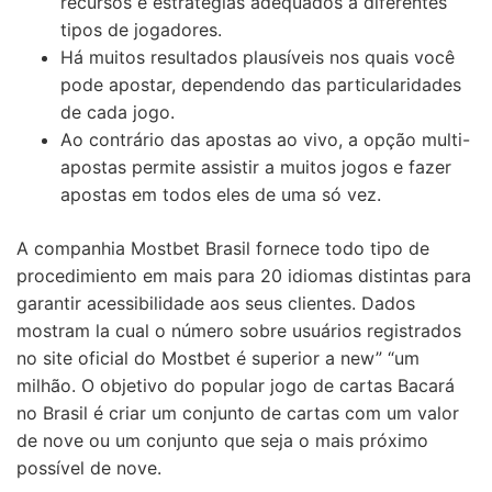
recursos e estratégias adequados a diferentes
tipos de jogadores.
Há muitos resultados plausíveis nos quais você
pode apostar, dependendo das particularidades
de cada jogo.
Ao contrário das apostas ao vivo, a opção multi-
apostas permite assistir a muitos jogos e fazer
apostas em todos eles de uma só vez.
A companhia Mostbet Brasil fornece todo tipo de
procedimiento em mais para 20 idiomas distintas para
garantir acessibilidade aos seus clientes. Dados
mostram la cual o número sobre usuários registrados
no site oficial do Mostbet é superior a new” “um
milhão. O objetivo do popular jogo de cartas Bacará
no Brasil é criar um conjunto de cartas com um valor
de nove ou um conjunto que seja o mais próximo
possível de nove.