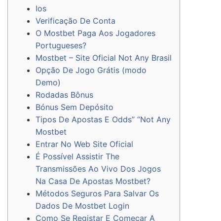
Ios
Verificação De Conta
O Mostbet Paga Aos Jogadores
Portugueses?
Mostbet – Site Oficial Not Any Brasil
Opção De Jogo Grátis (modo
Demo)
Rodadas Bônus
Bónus Sem Depósito
Tipos De Apostas E Odds” “Not Any
Mostbet
Entrar No Web Site Oficial
É Possível Assistir The
Transmissões Ao Vivo Dos Jogos
Na Casa De Apostas Mostbet?
Métodos Seguros Para Salvar Os
Dados De Mostbet Login
Como Se Registar E Começar A