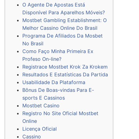
O Agente De Apostas Está
Disponível Para Aparelhos Móveis?
Mostbet Gambling Establishment: O
Melhor Cassino Online Do Brasil
Programa De Afiliados Da Mosbet
No Brasil
Como Faço Minha Primeira Ex
Profeso On-line?
Registrace Mostbet Krok Za Krokem
Resultados E Estatísticas Da Partida
Usabilidade Da Plataforma
Bônus De Boas-vindas Para E-
sports E Cassinos
Mostbet Casino
Registro No Site Oficial Mostbet
Online
Licença Oficial
Cassino