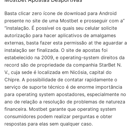
Basta clicar zero ícone de download para Android
presente no site de uma Mostbet e prosseguir com a”
“instalação. É possível os quais seu celular solicite
autorização para hacer aplicativos de amalgames
externas, basta fazer esta permissão at the aguardar a
instalação ser finalizada. O site de apostas foi
estabelecido na 2009, e operating-system direitos da
record são de propriedade da companhia StarBet N.
V., cuja sede é localizada em Nicósia, capital do
Chipre. A possibilidade de contatar rapidamente o
serviço de suporte técnico é de enorme importância
para operating system apostadores, especialmente no
ano de relação a resolução de problemas de natureza
financeira. Mostbet garante que operating system
consumidores podem realizar perguntas e obter
respostas para elas sem qualquer caso.