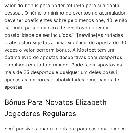
valor do bônus para poder retirá-lo para sua conta
pessoal. O número mínimo de eventos no acumulador
deve ter coeficientes sobre pelo menos one, 40, e não
há limite para o número de eventos que tem a
possibilidade de ser incluídos.” “[newline]As rodadas
grátis estão sujeitas a uma exigência de aposta de 60
vezes o valor perform bônus. A Mostbet tem um
óptima livro de apostas desportivas com desportos
populares em todo o mundo. Pode fazer apostas na
mais de 25 desportos e qualquer um deles possui
apenas as melhores probabilidades e mercados de
apostas.
Bônus Para Novatos Elizabeth
Jogadores Regulares
Será possível achar o montante para cash out em seu