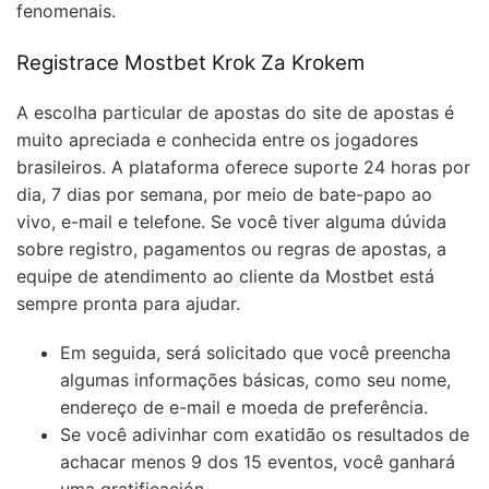
fenomenais.
Registrace Mostbet Krok Za Krokem
A escolha particular de apostas do site de apostas é
muito apreciada e conhecida entre os jogadores
brasileiros. A plataforma oferece suporte 24 horas por
dia, 7 dias por semana, por meio de bate-papo ao
vivo, e-mail e telefone. Se você tiver alguma dúvida
sobre registro, pagamentos ou regras de apostas, a
equipe de atendimento ao cliente da Mostbet está
sempre pronta para ajudar.
Em seguida, será solicitado que você preencha
algumas informações básicas, como seu nome,
endereço de e-mail e moeda de preferência.
Se você adivinhar com exatidão os resultados de
achacar menos 9 dos 15 eventos, você ganhará