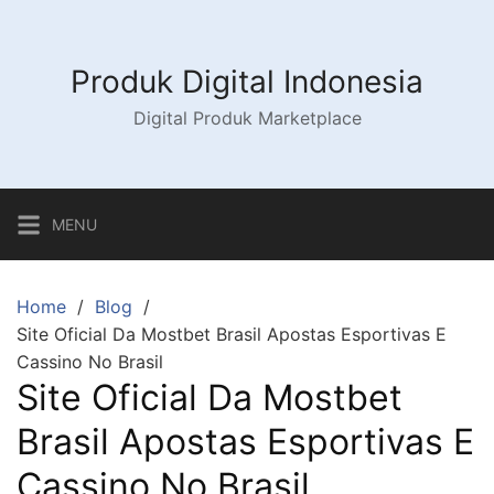
Skip
to
content
Produk Digital Indonesia
Digital Produk Marketplace
MENU
Home
Blog
Site Oficial Da Mostbet Brasil Apostas Esportivas E
Cassino No Brasil
Site Oficial Da Mostbet
Brasil Apostas Esportivas E
Cassino No Brasil