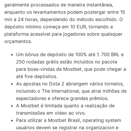
geralmente processados de maneira instantânea,
enquanto os levantamentos podem postergar entre 15
min a 24 horas, dependendo do método escolhido. O
depósito mínimo começa em 10 EUR, tornando a
plataforma acessível para jogadores sobre quaisquer
orçamentos.
Um bônus de depósito de 100% até 1. 700 BRL e
250 rodadas grátis estão incluídos no pacote
para boas-vindas da Mostbet, que pode chegar a
até five depósitos.
As apostas no Dota 2 abrangem vários torneios,
incluindo o The International, que atrai milhões de
espectadores e oferece grandes prêmios.
A Mostbet é limitada quanto a realização de
transmissões em vídeo ao vivo.
Para utilizar a Mostbet Brasil, operating system
usuários devem se registrar na organizacion e