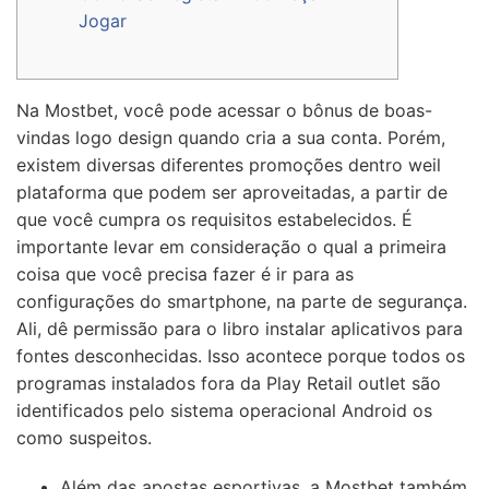
Jogar
Na Mostbet, você pode acessar o bônus de boas-
vindas logo design quando cria a sua conta. Porém,
existem diversas diferentes promoções dentro weil
plataforma que podem ser aproveitadas, a partir de
que você cumpra os requisitos estabelecidos. É
importante levar em consideração o qual a primeira
coisa que você precisa fazer é ir para as
configurações do smartphone, na parte de segurança.
Ali, dê permissão para o libro instalar aplicativos para
fontes desconhecidas. Isso acontece porque todos os
programas instalados fora da Play Retail outlet são
identificados pelo sistema operacional Android os
como suspeitos.
Além das apostas esportivas, a Mostbet também