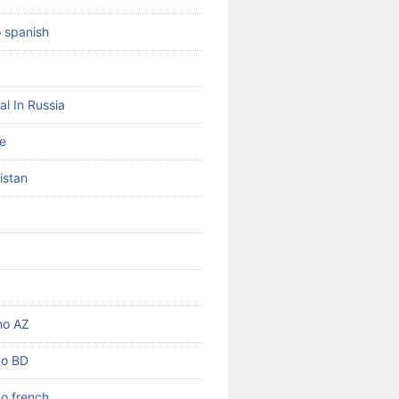
o spanish
al In Russia
ye
istan
no AZ
no BD
no french