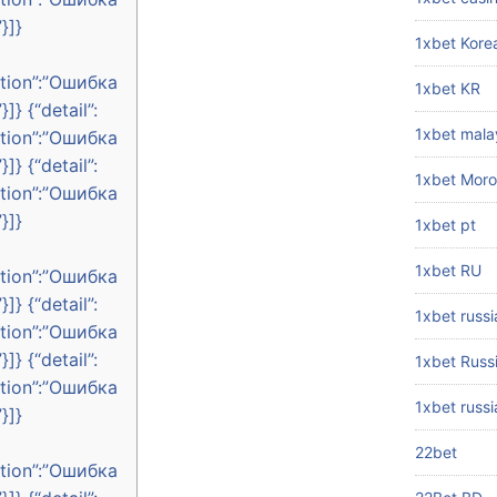
}]}
1xbet Kore
ption”:”Ошибка
1xbet KR
} {“detail”:
1xbet mala
ption”:”Ошибка
} {“detail”:
1xbet Mor
ption”:”Ошибка
}]}
1xbet pt
1xbet RU
ption”:”Ошибка
} {“detail”:
1xbet russi
ption”:”Ошибка
} {“detail”:
1xbet Russ
ption”:”Ошибка
1xbet russi
}]}
22bet
ption”:”Ошибка