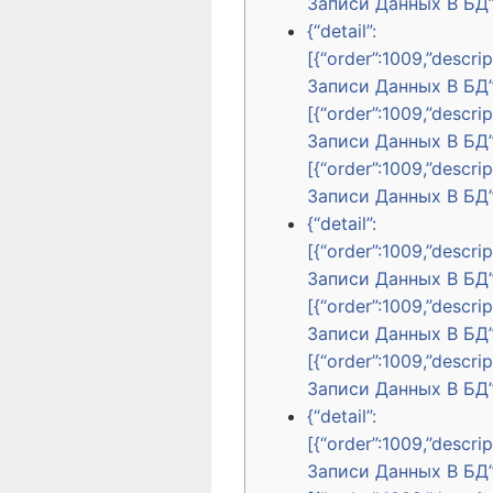
Записи Данных В БД”
{“detail”:
[{“order”:1009,”descri
Записи Данных В БД”}]
[{“order”:1009,”descri
Записи Данных В БД”}]
[{“order”:1009,”descri
Записи Данных В БД”
{“detail”:
[{“order”:1009,”descri
Записи Данных В БД”}]
[{“order”:1009,”descri
Записи Данных В БД”}]
[{“order”:1009,”descri
Записи Данных В БД”
{“detail”:
[{“order”:1009,”descri
Записи Данных В БД”}]