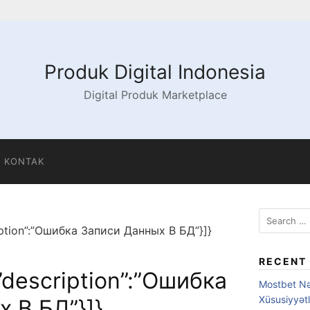
Produk Digital Indonesia
Digital Produk Marketplace
KONTAK
Search
cription”:”Ошибка Записи Данных В БД”}]}
for:
RECENT
,”description”:”Ошибка
Mostbet Nə
Xüsusiyyətl
 В БД”}]}