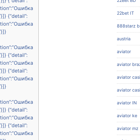
} {“detail”:
22Bet BD
ption”:”Ошибка
22bet IT
} {“detail”:
ption”:”Ошибка
888starz 
}]}
austria
ption”:”Ошибка
aviator
} {“detail”:
ption”:”Ошибка
aviator braz
} {“detail”:
aviator cas
ption”:”Ошибка
}]}
aviator cas
ption”:”Ошибка
aviator IN
} {“detail”:
aviator ke
ption”:”Ошибка
} {“detail”:
aviator mz
ption”:”Ошибка