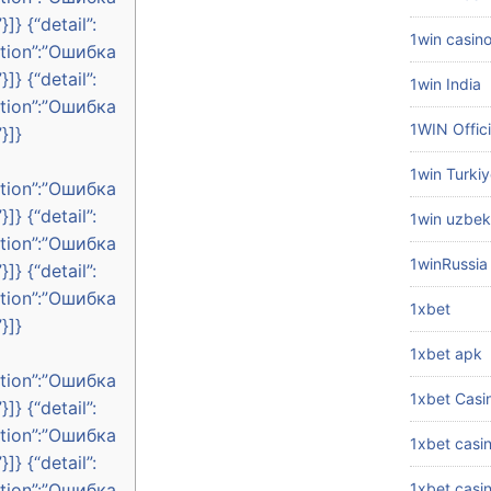
} {“detail”:
1win casin
ption”:”Ошибка
} {“detail”:
1win India
ption”:”Ошибка
1WIN Offici
}]}
1win Turki
ption”:”Ошибка
} {“detail”:
1win uzbek
ption”:”Ошибка
1winRussia
} {“detail”:
ption”:”Ошибка
1xbet
}]}
1xbet apk
ption”:”Ошибка
1xbet Casi
} {“detail”:
ption”:”Ошибка
1xbet casi
} {“detail”:
ption”:”Ошибка
1xbet casi