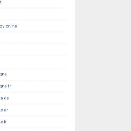
t
y online
g
igne
gne fr
na ca
ne ar
e it