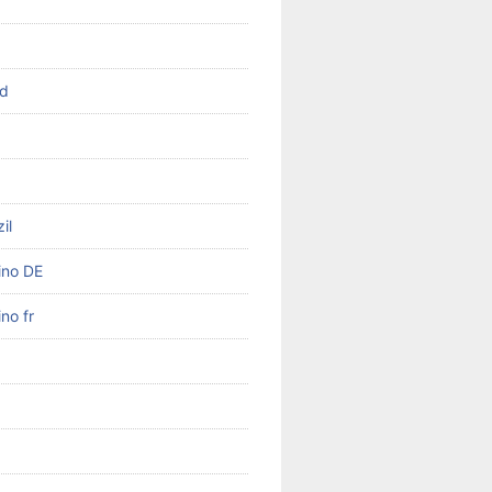
bd
il
ino DE
ino fr