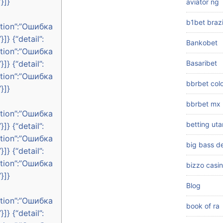
}]}
aviator ng
b1bet brazi
ption”:”Ошибка
} {“detail”:
Bankobet
ption”:”Ошибка
} {“detail”:
Basaribet
ption”:”Ошибка
bbrbet col
}]}
bbrbet mx
ption”:”Ошибка
betting uta
} {“detail”:
ption”:”Ошибка
big bass d
} {“detail”:
ption”:”Ошибка
bizzo casi
}]}
Blog
ption”:”Ошибка
book of ra
} {“detail”: