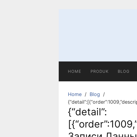
Skip
to
content
HOME
PRODUK
BLOG
Home
Blog
{“detail”:[{“order”:1009,”des
{“detail”:
[{“order”:1009
Записи Данных