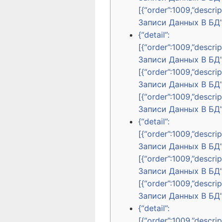
[{“order”:1009,”descri
Записи Данных В БД”
{“detail”:
[{“order”:1009,”descri
Записи Данных В БД”}]
[{“order”:1009,”descri
Записи Данных В БД”}]
[{“order”:1009,”descri
Записи Данных В БД”
{“detail”:
[{“order”:1009,”descri
Записи Данных В БД”}]
[{“order”:1009,”descri
Записи Данных В БД”}]
[{“order”:1009,”descri
Записи Данных В БД”
{“detail”:
[{“order”:1009,”descri