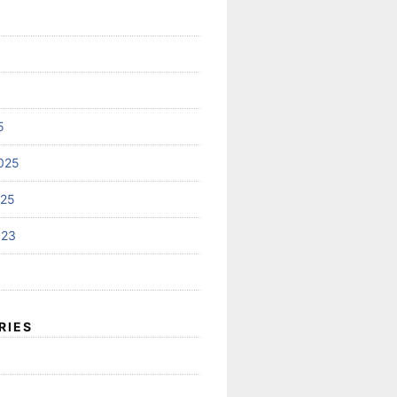
5
025
025
023
RIES