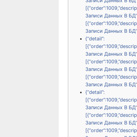
Записи Данных В БД”}]
[{“order”:1009,”descri
Записи Данных В БД”}]
[{“order”:1009,”descri
Записи Данных В БД”
{“detail”:
[{“order”:1009,”descri
Записи Данных В БД”}]
[{“order”:1009,”descri
Записи Данных В БД”}]
[{“order”:1009,”descri
Записи Данных В БД”
{“detail”:
[{“order”:1009,”descri
Записи Данных В БД”}]
[{“order”:1009,”descri
Записи Данных В БД”}]
[{“order”:1009,”descri