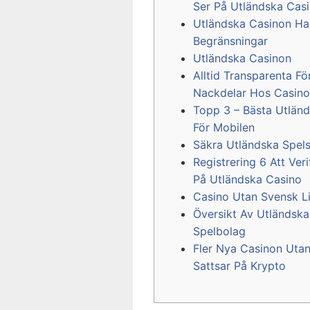
Ser På Utländska Cas
Utländska Casinon Ha
Begränsningar
Utländska Casinon
Alltid Transparenta Fö
Nackdelar Hos Casino
Topp 3 – Bästa Utlän
För Mobilen
Säkra Utländska Spels
Registrering 6 Att Veri
På Utländska Casino
Casino Utan Svensk L
Översikt Av Utländsk
Spelbolag
Fler Nya Casinon Uta
Sattsar På Krypto