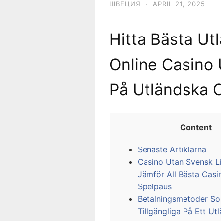
ШВЕЦИЯ
·
APRIL 21, 2025
Hitta Bästa Ut
Online Casino
På Utländska 
Content
Senaste Artiklarna
Casino Utan Svensk L
Jämför All Bästa Casi
Spelpaus
Betalningsmetoder So
Tillgängliga På Ett Ut