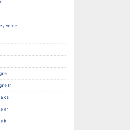
t
y online
g
igne
gne fr
na ca
ne ar
e it