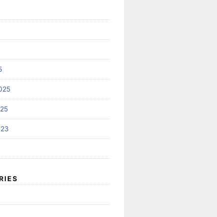
5
025
025
023
RIES