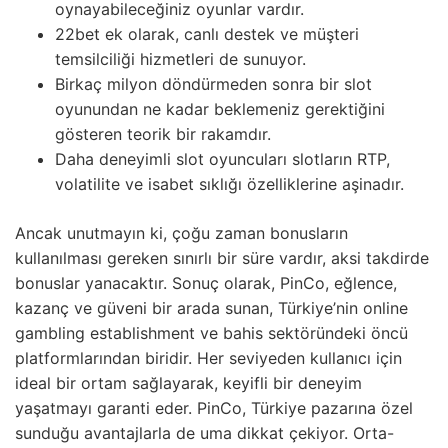
oynayabileceğiniz oyunlar vardır.
22bet ek olarak, canlı destek ve müşteri
temsilciliği hizmetleri de sunuyor.
Birkaç milyon döndürmeden sonra bir slot
oyunundan ne kadar beklemeniz gerektiğini
gösteren teorik bir rakamdır.
Daha deneyimli slot oyuncuları slotların RTP,
volatilite ve isabet sıklığı özelliklerine aşinadır.
Ancak unutmayın ki, çoğu zaman bonusların
kullanılması gereken sınırlı bir süre vardır, aksi takdirde
bonuslar yanacaktır. Sonuç olarak, PinCo, eğlence,
kazanç ve güveni bir arada sunan, Türkiye’nin online
gambling establishment ve bahis sektöründeki öncü
platformlarından biridir. Her seviyeden kullanıcı için
ideal bir ortam sağlayarak, keyifli bir deneyim
yaşatmayı garanti eder. PinCo, Türkiye pazarına özel
sunduğu avantajlarla de uma dikkat çekiyor. Orta-