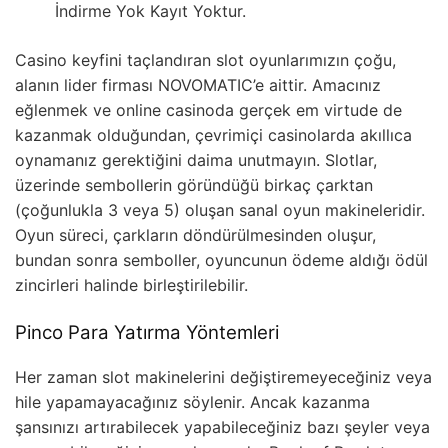
İndirme Yok Kayıt Yoktur.
Casino keyfini taçlandıran slot oyunlarımızın çoğu,
alanın lider firması NOVOMATIC’e aittir. Amacınız
eğlenmek ve online casinoda gerçek em virtude de
kazanmak olduğundan, çevrimiçi casinolarda akıllıca
oynamanız gerektiğini daima unutmayın. Slotlar,
üzerinde sembollerin göründüğü birkaç çarktan
(çoğunlukla 3 veya 5) oluşan sanal oyun makineleridir.
Oyun süreci, çarkların döndürülmesinden oluşur,
bundan sonra semboller, oyuncunun ödeme aldığı ödül
zincirleri halinde birleştirilebilir.
Pinco Para Yatırma Yöntemleri
Her zaman slot makinelerini değiştiremeyeceğiniz veya
hile yapamayacağınız söylenir. Ancak kazanma
şansınızı artırabilecek yapabileceğiniz bazı şeyler veya