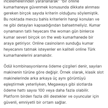
incelemelerinden yararlanarak” “bir online
kumarhaneye güvenmek konusunda dikkate alınması
gereken birçok sayıda kriterin olduğunu söylemiştik.
Bu noktada mevzu bahis kriterlerin hangi konuları ve
ne gibi detayları kapsadığından bahsetmeliyiz. Kumar
oynamanın tatlı heyecanı the woman gün binlerce
kumar severi birçok on the web kumarhanede bir
araya getiriyor. Online casinoların sunduğu kumar
heyecanını tatmak isteyenler en kaliteli online Türk
kumarhanelerini aramalıdır.
Ödül kombinasyonlarına ödeme çizgileri denir, sayıları
makinenin türüne göre değişir. Örnek olarak, klasik slot
makinelerinde arka arkaya üç aynı görüntüyü
eşleştirmek yeterliyken, Megaways gibi slotlarda
ödeme hattı sayısı 100 veya daha fazla olabilir.
Platform birden fazla dili destekler ve oyuncular için
güvenli, emniyetli bir ortam sağlar.