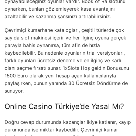
oynayabileceğiniz oyunlar vardır. Book of Ra slotunu
oynarken, bunları gözlemleyerek kasa avantajını
azaltabilir ve kazanma şansınızı artırabilirsiniz.
Çevrimiçi kumarhane katalogları, çeşitli türlerde çok
sayıda slot makinesi içerir ve her ilginç oyuna gerçek
parayla bahis oynanırsa, tüm afin de hızla
kaybedilebilir. Bu nedenle oyunların trial versiyonları,
farklı oyunları ücretsiz deneme ve en ilginç ve karlı
olanı seçme fırsatı sunar. 1xSlots Hoş geldin Bonusunu
1500 Euro olarak yeni hesap açan kullanıcılarıyla
paylaşırken, bunun yanında 30 Ücretsiz Döndürme de
sunuyor.
Online Casino Türkiye’de Yasal Mı?
Doğru cevap durumunda kazançlar ikiye katlanır, kayıp
durumunda ise miktar kaybedilir. Çevrimiçi kumar