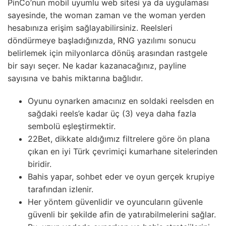
PinCo’nun mobil uyumlu web sitesi ya da uygulaması
sayesinde, the woman zaman ve the woman yerden
hesabınıza erişim sağlayabilirsiniz. Reelsleri
döndürmeye başladığınızda, RNG yazılımı sonucu
belirlemek için milyonlarca dönüş arasından rastgele
bir sayı seçer. Ne kadar kazanacağınız, payline
sayısına ve bahis miktarına bağlıdır.
Oyunu oynarken amacınız en soldaki reelsden en
sağdaki reels’e kadar üç (3) veya daha fazla
sembolü eşleştirmektir.
22Bet, dikkate aldığımız filtrelere göre ön plana
çıkan en iyi Türk çevrimiçi kumarhane sitelerinden
biridir.
Bahis yapar, sohbet eder ve oyun gerçek krupiye
tarafından izlenir.
Her yöntem güvenlidir ve oyuncuların güvenle
güvenli bir şekilde afin de yatırabilmelerini sağlar.