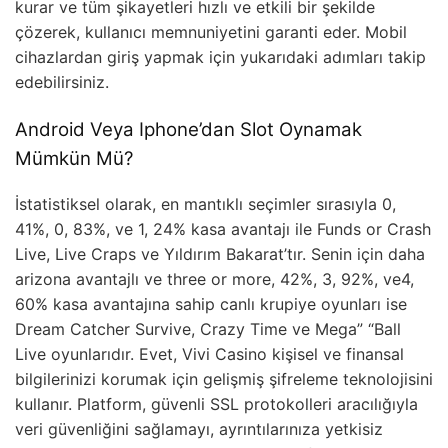
kurar ve tüm şikayetleri hızlı ve etkili bir şekilde
çözerek, kullanıcı memnuniyetini garanti eder. Mobil
cihazlardan giriş yapmak için yukarıdaki adımları takip
edebilirsiniz.
Android Veya Iphone’dan Slot Oynamak
Mümkün Mü?
İstatistiksel olarak, en mantıklı seçimler sırasıyla 0,
41%, 0, 83%, ve 1, 24% kasa avantajı ile Funds or Crash
Live, Live Craps ve Yıldırım Bakarat’tır. Senin için daha
arizona avantajlı ve three or more, 42%, 3, 92%, ve4,
60% kasa avantajına sahip canlı krupiye oyunları ise
Dream Catcher Survive, Crazy Time ve Mega” “Ball
Live oyunlarıdır. Evet, Vivi Casino kişisel ve finansal
bilgilerinizi korumak için gelişmiş şifreleme teknolojisini
kullanır. Platform, güvenli SSL protokolleri aracılığıyla
veri güvenliğini sağlamayı, ayrıntılarınıza yetkisiz