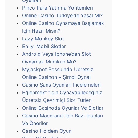
Pinco Para Yatırma Yöntemleri
Online Casino Türkiye’de Yasal Mı?
Online Casino Oynamaya Başlamak
Için Hazır Mısın?
Lazy Monkey Slot
En İyi Mobil Slotlar
Android Veya Iphone’dan Slot
Oynamak Mümkün Mü?
Myjackpot Possuindo Ücretsiz
Online Casinon » Şimdi Oyna!
Casino Şans Oyunları Incelemeleri
Eğlenmek” “için Oynayabileceğiniz
Ücretsiz Çevrimiçi Slot Türleri
Online Casinoda Oyunlar Ve Slotlar
Casino Maceranız Için Bazı Ipuçları
Ve Öneriler
Casino Holdem Oyun