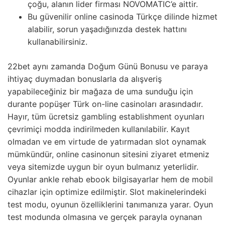
çoğu, alanın lider firması NOVOMATIC’e aittir.
Bu güvenilir online casinoda Türkçe dilinde hizmet
alabilir, sorun yaşadığınızda destek hattını
kullanabilirsiniz.
22bet aynı zamanda Doğum Günü Bonusu ve paraya
ihtiyaç duymadan bonuslarla da alışveriş
yapabileceğiniz bir mağaza de uma sunduğu için
durante popüşer Türk on-line casinoları arasındadır.
Hayır, tüm ücretsiz gambling establishment oyunları
çevrimiçi modda indirilmeden kullanılabilir. Kayıt
olmadan ve em virtude de yatırmadan slot oynamak
mümkündür, online casinonun sitesini ziyaret etmeniz
veya sitemizde uygun bir oyun bulmanız yeterlidir.
Oyunlar ankle rehab ebook bilgisayarlar hem de mobil
cihazlar için optimize edilmiştir. Slot makinelerindeki
test modu, oyunun özelliklerini tanımanıza yarar. Oyun
test modunda olmasına ve gerçek parayla oynanan