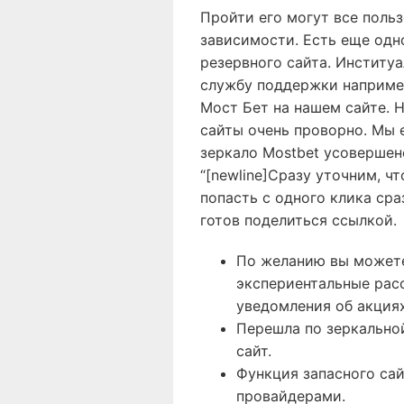
Пройти его могут все польз
зависимости. Есть еще одн
резервного сайта. Институ
службу поддержки например
Мост Бет на нашем сайте. 
сайты очень проворно. Мы 
зеркало Mostbet усовершен
“[newline]Сразу уточним, ч
попасть с одного клика сраз
готов поделиться ссылкой.
По желанию вы можете
экспериентальные расс
уведомления об акция
Перешла по зеркально
сайт.
Функция запасного са
провайдерами.