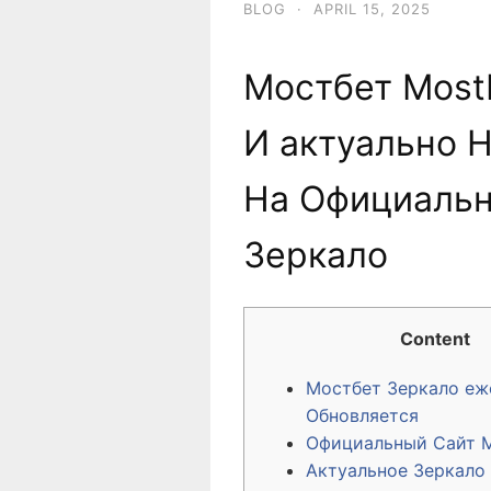
BLOG
·
APRIL 15, 2025
Мостбет Most
И актуально Н
На Официальн
Зеркало
Content
Мостбет Зеркало еж
Обновляется
Официальный Сайт M
Актуальное Зеркало