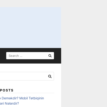
SEARCH
FOR:
 POSTS
 Deməkdir? Mobil Tətbiqinin
əri Nələrdir?