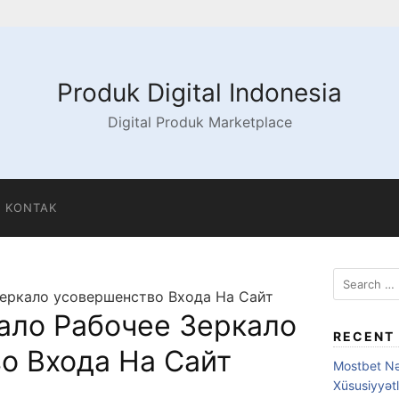
Produk Digital Indonesia
Digital Produk Marketplace
KONTAK
Search
еркало усовершенство Входа На Сайт
for:
ало Рабочее Зеркало
RECENT
о Входа На Сайт
Mostbet Nə
Xüsusiyyətl