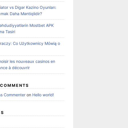
ator vs Digər Kazino Oyunları:
çmək Daha Məntiqlidir?
əhdudiyyətlərin Mostbet APK
ə Təsiri
raczy: Co Użytkownicy Mówią o
oisir les nouveaux casinos en
ance à découvrir
 COMMENTS
ss Commenter
on
Hello world!
ES