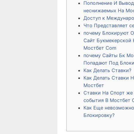
Пополнение И Вывод
неснижаемых На Мо
Доступ к Междунаро
Что Представляет с
почему Блокируют 
Сайт Букмекерской 
Мостбет Com
почему Сайты Бк Мо
Попадают Под Блок
Как Делать Ставки?
Как Делать Ставки Н
Мостбет
Ставки На Спорт же
события В Мостбет 
Как Еще невозможно
Блокировку?