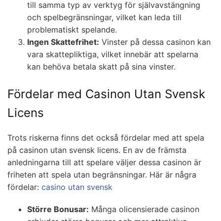
till samma typ av verktyg för självavstängning
och spelbegränsningar, vilket kan leda till
problematiskt spelande.
Ingen Skattefrihet:
Vinster på dessa casinon kan
vara skattepliktiga, vilket innebär att spelarna
kan behöva betala skatt på sina vinster.
Fördelar med Casinon Utan Svensk
Licens
Trots riskerna finns det också fördelar med att spela
på casinon utan svensk licens. En av de främsta
anledningarna till att spelare väljer dessa casinon är
friheten att spela utan begränsningar. Här är några
fördelar:
casino utan svensk
Större Bonusar:
Många olicensierade casinon