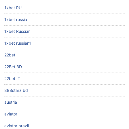
1xbet RU
1xbet russia
1xbet Russian
1xbet russian1
22bet
22Bet BD
22bet IT
888starz bd
austria
aviator
aviator brazil