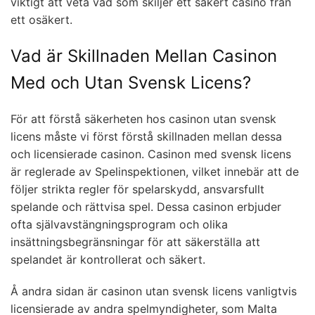
viktigt att veta vad som skiljer ett säkert casino från
ett osäkert.
Vad är Skillnaden Mellan Casinon
Med och Utan Svensk Licens?
För att förstå säkerheten hos casinon utan svensk
licens måste vi först förstå skillnaden mellan dessa
och licensierade casinon. Casinon med svensk licens
är reglerade av Spelinspektionen, vilket innebär att de
följer strikta regler för spelarskydd, ansvarsfullt
spelande och rättvisa spel. Dessa casinon erbjuder
ofta självavstängningsprogram och olika
insättningsbegränsningar för att säkerställa att
spelandet är kontrollerat och säkert.
Å andra sidan är casinon utan svensk licens vanligtvis
licensierade av andra spelmyndigheter, som Malta