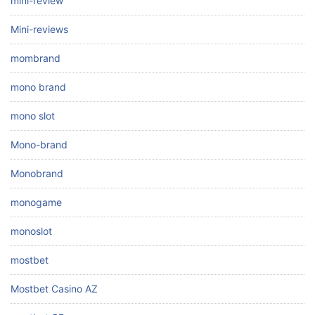
mini-review
Mini-reviews
mombrand
mono brand
mono slot
Mono-brand
Monobrand
monogame
monoslot
mostbet
Mostbet Casino AZ