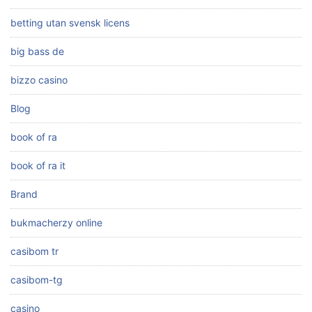
betting utan svensk licens
big bass de
bizzo casino
Blog
book of ra
book of ra it
Brand
bukmacherzy online
casibom tr
casibom-tg
casino