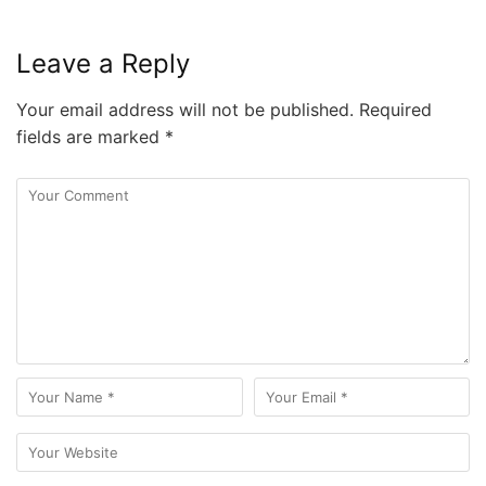
Leave a Reply
Your email address will not be published.
Required
fields are marked
*