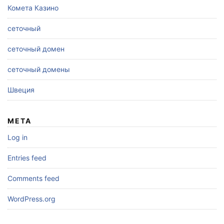
Комета Казино
сеточный
сеточный домен
сеточный домены
Швеция
META
Log in
Entries feed
Comments feed
WordPress.org