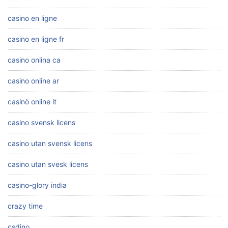
casino en ligne
casino en ligne fr
casino onlina ca
casino online ar
casinò online it
casino svensk licens
casino utan svensk licens
casino utan svesk licens
casino-glory india
crazy time
csdino