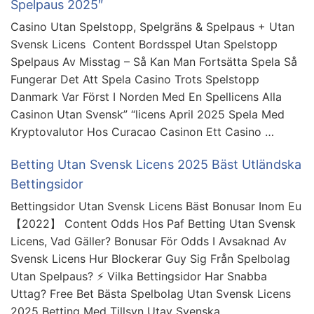
Spelpaus 2025″
Casino Utan Spelstopp, Spelgräns & Spelpaus + Utan
Svensk Licens ️ Content Bordsspel Utan Spelstopp
Spelpaus Av Misstag – Så Kan Man Fortsätta Spela Så
Fungerar Det Att Spela Casino Trots Spelstopp
Danmark Var Först I Norden Med En Spellicens Alla
Casinon Utan Svensk” “licens April 2025 Spela Med
Kryptovalutor Hos Curacao Casinon Ett Casino …
Betting Utan Svensk Licens 2025 Bäst Utländska
Bettingsidor
Bettingsidor Utan Svensk Licens Bäst Bonusar Inom Eu
️【2022】 Content Odds Hos Paf Betting Utan Svensk
Licens, Vad Gäller? Bonusar För Odds I Avsaknad Av
Svensk Licens Hur Blockerar Guy Sig Från Spelbolag
Utan Spelpaus? ⚡ Vilka Bettingsidor Har Snabba
Uttag? Free Bet Bästa Spelbolag Utan Svensk Licens
2025 Betting Med Tillsyn Utav Svenska