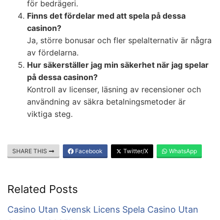
för bedrägeri.
Finns det fördelar med att spela på dessa
casinon?
Ja, större bonusar och fler spelalternativ är några
av fördelarna.
Hur säkerställer jag min säkerhet när jag spelar
på dessa casinon?
Kontroll av licenser, läsning av recensioner och
användning av säkra betalningsmetoder är
viktiga steg.
SHARE THIS
Facebook
Twitter/X
WhatsApp
Related Posts
Casino Utan Svensk Licens Spela Casino Utan