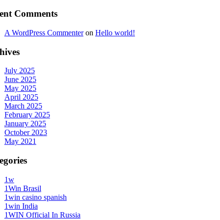
ent Comments
A WordPress Commenter
on
Hello world!
hives
July 2025
June 2025
May 2025
April 2025
March 2025
February 2025
January 2025
October 2023
May 2021
egories
1w
1Win Brasil
1win casino spanish
1win India
1WIN Official In Russia