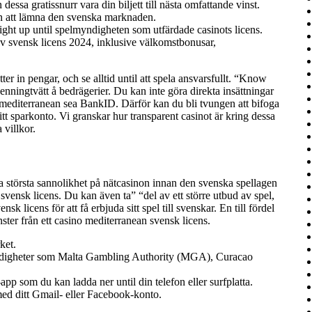
essa gratissnurr vara din biljett till nästa omfattande vinst.
on att lämna den svenska marknaden.
right up until spelmyndigheten som utfärdade casinots licens.
av svensk licens 2024, inklusive välkomstbonusar,
r in pengar, och se alltid until att spela ansvarsfullt. “Know
ningtvätt å bedrägerier. Du kan inte göra direkta insättningar
s mediterranean sea BankID. Därför kan du bli tvungen att bifoga
itt sparkonto. Vi granskar hur transparent casinot är kring dessa
 villkor.
 största sannolikhet på nätcasinon innan den svenska spellagen
tan svensk licens. Du kan även ta” “del av ett större utbud av spel,
 licens för att få erbjuda sitt spel till svenskar. En till fördel
inster från ett casino mediterranean svensk licens.
ket.
myndigheter som Malta Gambling Authority (MGA), Curacao
pp som du kan ladda ner until din telefon eller surfplatta.
ed ditt Gmail- eller Facebook-konto.