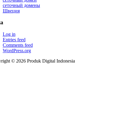
сеточный домены
Швеция
ta
Log in
Entries feed
Comments feed
WordPress.org
right © 2026 Produk Digital Indonesia