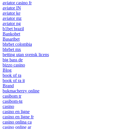
aviator casino fr
aviator IN
aviator ke
aviator mz
aviator ng
b1bet brazil
Bankobet
Basaribet
bbrbet colombia
bbrbet mx
betting utan svensk licens
big bass de
bizzo casino
Blog
book of ra
book of ra it
Brand
bukmacherzy online
casibom tr
casibom-tg
casino
casino en ligne
casino en ligne fr
casino onlina ca
casino online ar