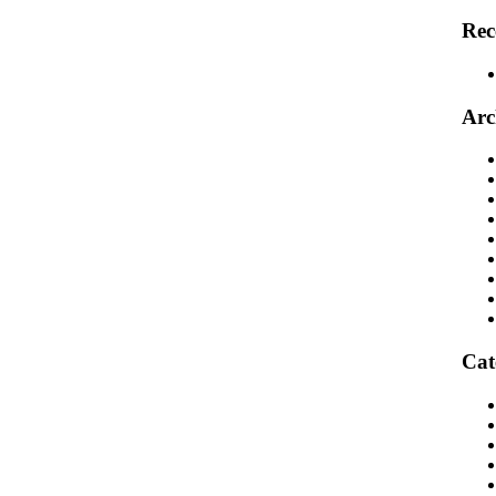
Rec
Arc
Cat