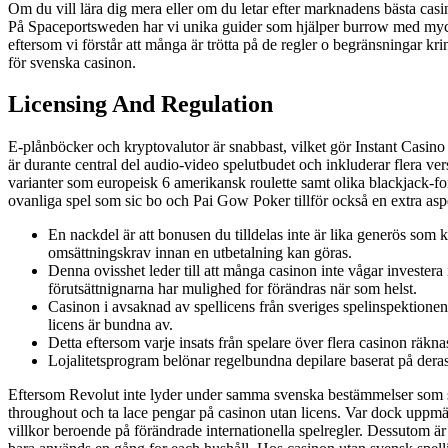
Om du vill lära dig mera eller om du letar efter marknadens bästa casi
På Spaceportsweden har vi unika guider som hjälper burrow med myc
eftersom vi förstår att många är trötta på de regler o begränsningar k
för svenska casinon.
Licensing And Regulation
E-plånböcker och kryptovalutor är snabbast, vilket gör Instant Casino i
är durante central del audio-video spelutbudet och inkluderar flera ve
varianter som europeisk 6 amerikansk roulette samt olika blackjack-f
ovanliga spel som sic bo och Pai Gow Poker tillför också en extra asp
En nackdel är att bonusen du tilldelas inte är lika generös som
omsättningskrav innan en utbetalning kan göras.
Denna ovisshet leder till att många casinon inte vågar invester
förutsättnignarna har mulighed for förändras när som helst.
Casinon i avsaknad av spellicens från sveriges spelinspektio
licens är bundna av.
Detta eftersom varje insats från spelare över flera casinon räkn
Lojalitetsprogram belönar regelbundna depilare baserat på deras 
Eftersom Revolut inte lyder under samma svenska bestämmelser som svens
throughout och ta lace pengar på casinon utan licens. Var dock uppm
villkor beroende på förändrade internationella spelregler. Dessutom är 