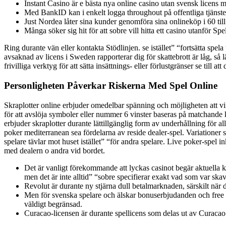
Instant Casino är e bästa nya online casino utan svensk licens 
Med BankID kan i enkelt logga throughout på offentliga tjänster
Just Nordea låter sina kunder genomföra sina onlineköp i 60 till
Många söker sig hit för att sobre vill hitta ett casino utanför Sp
Ring durante vän eller kontakta Stödlinjen. se istället” “fortsätta spela
avsaknad av licens i Sweden rapporterar dig för skattebrott är låg, så 
frivilliga verktyg för att sätta insättnings- eller förlustgränser se till a
Personligheten Påverkar Riskerna Med Spel Online
Skraplotter online erbjuder omedelbar spänning och möjligheten att vin
för att avslöja symboler eller nummer 6 vinster baseras på matchande
erbjuder skraplotter durante lättillgänglig form av underhållning för 
poker mediterranean sea fördelarna av reside dealer-spel. Variatione
spelare tävlar mot huset istället” “för andra spelare. Live poker-spel inkl
med dealern o andra vid bordet.
Det är vanligt förekommande att lyckas casinot begär aktuella k
men det är inte alltid” “sobre specifierar exakt vad som var ska
Revolut är durante ny stjärna dull betalmarknaden, särskilt när d
Men för svenska spelare och älskar bonuserbjudanden och free sp
väldigt begränsad.
Curacao-licensen är durante spellicens som delas ut av Curac