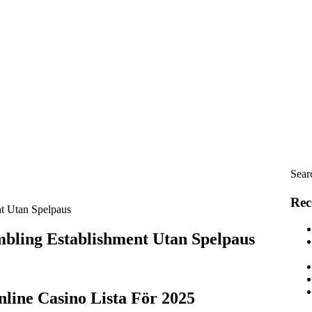
Sear
Rec
nt Utan Spelpaus
mbling Establishment Utan Spelpaus
line Casino Lista För 2025