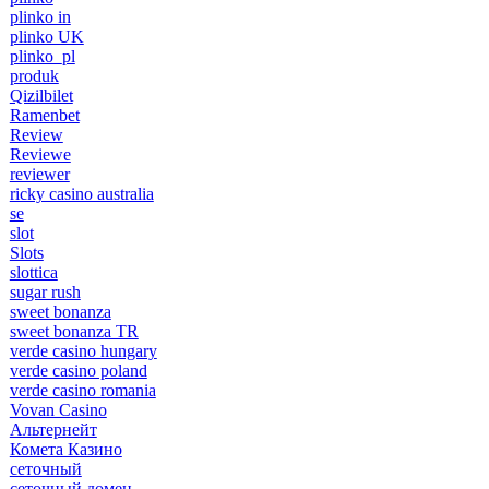
plinko in
plinko UK
plinko_pl
produk
Qizilbilet
Ramenbet
Review
Reviewe
reviewer
ricky casino australia
se
slot
Slots
slottica
sugar rush
sweet bonanza
sweet bonanza TR
verde casino hungary
verde casino poland
verde casino romania
Vovan Casino
Альтернейт
Комета Казино
сеточный
сеточный домен