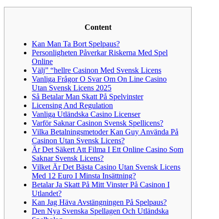
Content
Kan Man Ta Bort Spelpaus?
Personligheten Påverkar Riskerna Med Spel
Online
Välj” “hellre Casinon Med Svensk Licens
Vanliga Frågor O Svar Om On Line Casino
Utan Svensk Licens 2025
Så Betalar Man Skatt På Spelvinster
Licensing And Regulation
Vanliga Utländska Casino Licenser
Varför Saknar Casinon Svensk Spellicens?
Vilka Betalningsmetoder Kan Guy Använda På
Casinon Utan Svensk Licens?
Är Det Säkert Att Filma I Ett Online Casino Som
Saknar Svensk Licens?
Vilket Är Det Bästa Casino Utan Svensk Licens
Med 12 Euro I Minsta Insättning?
Betalar Ja Skatt På Mitt Vinster På Casinon I
Utlandet?
Kan Jag Häva Avstängningen På Spelpaus?
Den Nya Svenska Spellagen Och Utländska