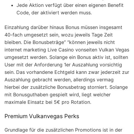
Jede Aktion verfügt über einen eigenen Benefit
Code, der aktiviert werden muss.
Einzahlung darüber hinaus Bonus müssen insgesamt
40-fach umgesetzt sein, wozu jeweils Tage Zeit
bleiben. Die Bonusbeträge” “können jeweils nicht
internet marketing Live Casino vonseiten Vulkan Vegas
umgesetzt werden. Solange ein Bonus aktiv ist, sollten
User mit der Anforderung 1er Auszahlung vorsichtig
sein. Das vorhandene Echtgeld kann zwar jederzeit zur
Auszahlung gebracht werden, allerdings vermag
hierbei der zusätzliche Bonusbetrag storniert. Solange
mit Bonusguthaben gespielt wird, liegt welcher
maximale Einsatz bei 5€ pro Rotation.
Premium Vulkanvegas Perks
Grundlage für die zusätzlichen Promotions ist in der