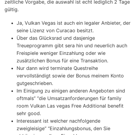
zeitliche Vorgabe, die auswahl ist echt lediglich 2 Tage
gültig.
Ja, Vulkan Vegas ist auch ein legaler Anbieter, der
seine Lizenz von Curacao besitzt.
Über das Glücksrad und dasjenige
Treueprogramm gibt sera hin und neuerlich auch
Freispiele weniger Einzahlung oder wie
zusätzlichen Bonus für eine Transaktion.
Nur dann wird terminate Questreihe
vervollständigt sowie der Bonus meinem Konto
gutgeschrieben.
Im Einigung zu einigen anderen Angeboten sind
oftmals” “die Umsatzanforderungen für family
room Vulkan Las vegas Free Additional benefit
sehr good.
Interessant ist welcher nachfolgende
zweigleisige” “Einzahlungsbonus, den Sie