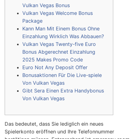
Vulkan Vegas Bonus
Vulkan Vegas Welcome Bonus
Package
Kann Man Mit Einem Bonus Ohne
Einzahlung Wirklich Was Abbauen?
Vulkan Vegas Twenty-five Euro
Bonus Abgerechnet Einzahlung
2025 Makes Promo Code
Euro Not Any Deposit Offer
Bonusaktionen Für Die Live-spiele
Von Vulkan Vegas
Gibt Sera Einen Extra Handybonus
Von Vulkan Vegas
Das bedeutet, dass Sie lediglich ein neues
Spielerkonto eröffnen und Ihre Telefonnummer