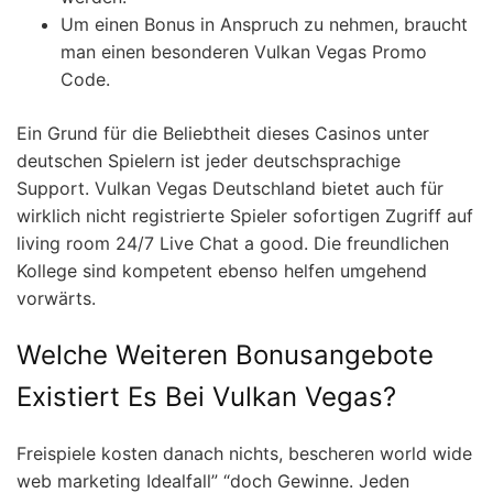
Um einen Bonus in Anspruch zu nehmen, braucht
man einen besonderen Vulkan Vegas Promo
Code.
Ein Grund für die Beliebtheit dieses Casinos unter
deutschen Spielern ist jeder deutschsprachige
Support. Vulkan Vegas Deutschland bietet auch für
wirklich nicht registrierte Spieler sofortigen Zugriff auf
living room 24/7 Live Chat a good. Die freundlichen
Kollege sind kompetent ebenso helfen umgehend
vorwärts.
Welche Weiteren Bonusangebote
Existiert Es Bei Vulkan Vegas?
Freispiele kosten danach nichts, bescheren world wide
web marketing Idealfall” “doch Gewinne. Jeden