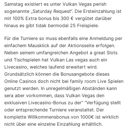
Samstag existiert es unter Vulkan Vegas perish
sogenannte „Saturday Request“. Die Ersteinzahlung ist
mit 100% Extra bonus bis 300 € vergütet darüber
hinaus es gibt tidak bermodal 25 Freispiele.
Für die Turniere so muss ebenfalls eine Anmeldung per
einfachem Mausklick auf der Aktionsseite erfolgen.
Neben seinem umfangreichen Angebot a great Slots
und Tischspielen hat Vulkan Las vegas auch ein
Livecasino, welches laufend erweitert wird.
Grundsätzlich können die Bonusangebote dieses
Online Casinos doch nicht bei family room Live Spielen
genutzt werden. In unregelmäßigen Abständen kann
sera aber vorkommen, dass Vulkan Vegas den
exklusiven Livecasino-Bonus zu der” “Verfügung stellt
oder entsprechende Turniere veranstaltet. Der
komplette Willkommensbonus von 1000€ ist wirklich
nicht über eine einzelne Einzahlung erhältlich.