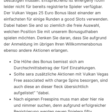
bestätigen müssen. Entsprechend ist emergeny room
leider nicht für bereits registrierte Spieler verfügbar.
Der Vulkan Vegas 25 Euro Bonus lässt einander am
einfachsten für einige Runden a good Slots verwenden.
Dabei haben Sie and so ziemlich die freie Auswahl,
welchen Position Sie mit unserem Bonusguthaben
spielen möchten. Denken Sie daran, dass Sie aufgrund
der Anmeldung im übrigen Ihren Willkommensbonus
ebenso andere Aktionen erlangen.
Die Höhe des Bonus bemisst sich am
Durchschnittsbetrag der fünf Einzahlungen.
Sollte sera zusätzliche Aktionen mit Vulkan Vegas
Free associated with charge Spins besorgen, sind
auch diese an dieser fleck übersichtlich
aufgelistet” “dabei.
Nach eigenen Freespins muss man aber hier nie
und nimmer suchen, denn aufgrund erfolgreicher
Registrierung werden neuen Spielern fifty