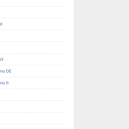
bd
il
ino DE
ino fr