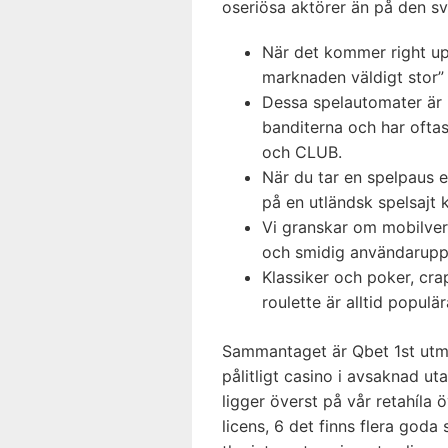
oseriösa aktörer än på den s
När det kommer right up 
marknaden väldigt stor”
Dessa spelautomater är 
banditerna och har oftas
och CLUB.
När du tar en spelpaus el
på en utländsk spelsajt 
Vi granskar om mobilver
och smidig användarupp
Klassiker och poker, cra
roulette är alltid populär
Sammantaget är Qbet 1st utmär
pålitligt casino i avsaknad u
ligger överst på vår retahíla
licens, 6 det finns flera goda s