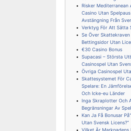
Risker Mediterranean 
Casino Utan Spelpaus
Avstängning Från Sver
Verktyg För Att Sätta
Se Över Skattekraven
Bettingsidor Utan Lic
€30 Casino Bonus
Supacasi – Största Ut
Casinospel Utan Sven
Övriga Casinospel Ut
Skattesystemet För C
Spelare: En Jämförels
Och Icke-eu Länder
Inga Skraplotter Och 
Begränsningar Av Spe
Kan Ja Få Bonusar På”
Utan Svensk Licens?”
Vilket Är Marknadens 