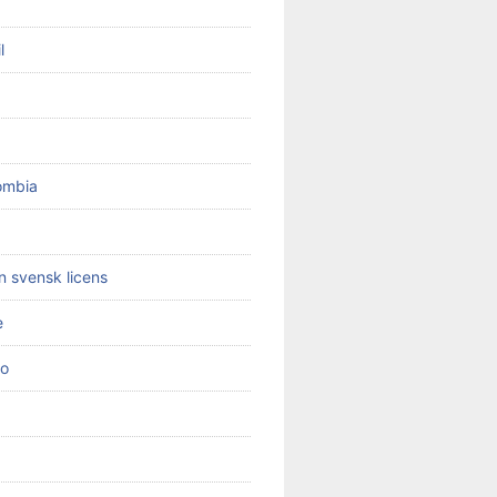
l
ombia
n svensk licens
e
no