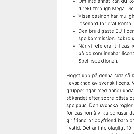
Om inte annat kan du köp
direkt through Mega Dic
Vissa casinon har mulig
lösenord för erat konto.
Den brukligaste EU-lice
spelkommission, sobre s
När vi refererar till cas
på de som innehar licen
Spelinspektionen.
Högst upp på denna sida så k
i avsaknad av svensk licens. V
grupperingar med annorlunda 
sökandet efter sobre bästa c
spelpaus. Den svenska regler
för casinon å vilka bonusar de
girlfriend or boyfriend bara 
livstid. Det är inte olagligt f