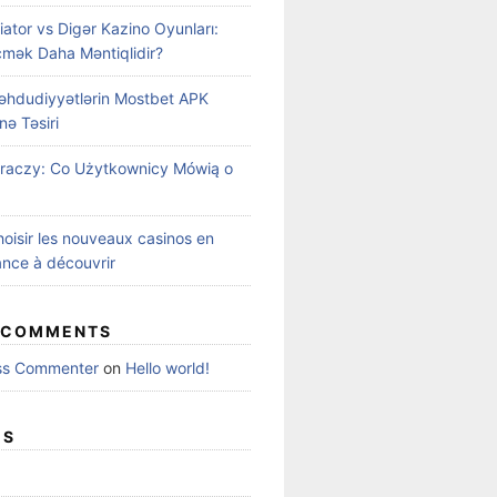
ator vs Digər Kazino Oyunları:
çmək Daha Məntiqlidir?
əhdudiyyətlərin Mostbet APK
ə Təsiri
raczy: Co Użytkownicy Mówią o
oisir les nouveaux casinos en
ance à découvrir
 COMMENTS
ss Commenter
on
Hello world!
ES