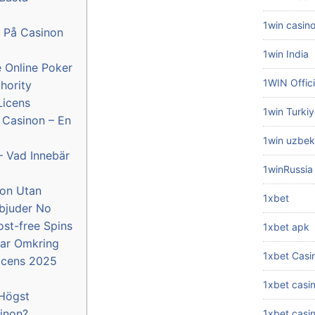
1win casin
s På Casinon
1win India
 Online Poker
1WIN Offici
hority
Licens
1win Turki
 Casinon – En
1win uzbek
– Vad Innebär
1winRussia
non Utan
1xbet
bjuder No
st-free Spins
1xbet apk
var Omkring
1xbet Casi
icens 2025
1xbet casi
 Högst
inon?
1xbet casi