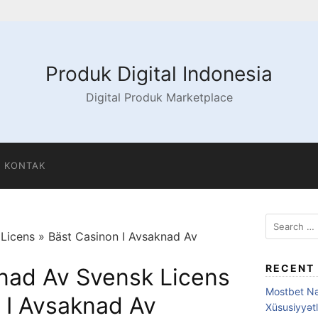
Produk Digital Indonesia
Digital Produk Marketplace
KONTAK
Search
Licens » Bäst Casinon I Avsaknad Av
for:
RECENT
knad Av Svensk Licens
Mostbet Nə
 I Avsaknad Av
Xüsusiyyətl