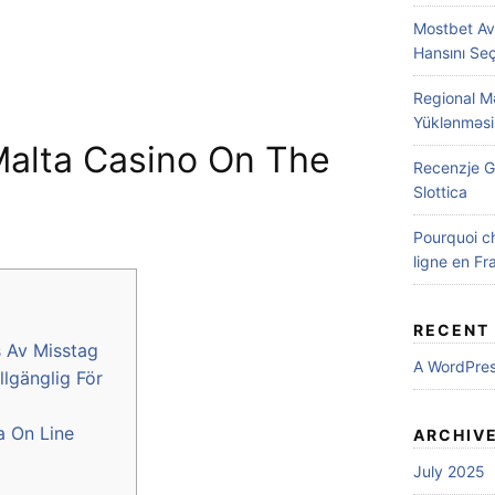
Mostbet Avi
Hansını Se
Regional M
Yüklənməsin
Malta Casino On The
Recenzje G
Slottica
Pourquoi ch
ligne en Fr
RECENT
s Av Misstag
A WordPre
lgänglig För
 On Line
ARCHIV
July 2025