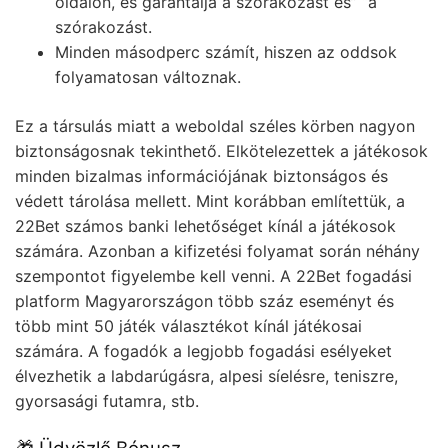
oldalon, és garantálja a szórakozást és” “a
szórakozást.
Minden másodperc számít, hiszen az oddsok
folyamatosan változnak.
Ez a társulás miatt a weboldal széles körben nagyon
biztonságosnak tekinthető. Elkötelezettek a játékosok
minden bizalmas információjának biztonságos és
védett tárolása mellett. Mint korábban említettük, a
22Bet számos banki lehetőséget kínál a játékosok
számára. Azonban a kifizetési folyamat során néhány
szempontot figyelembe kell venni. A 22Bet fogadási
platform Magyarországon több száz eseményt és
több mint 50 játék választékot kínál játékosai
számára. A fogadók a legjobb fogadási esélyeket
élvezhetik a labdarúgásra, alpesi síelésre, teniszre,
gyorsasági futamra, stb.