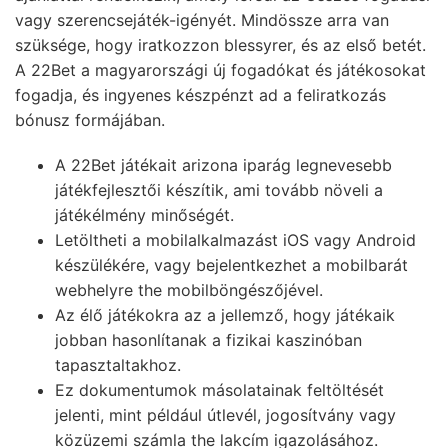
vagy szerencsejáték-igényét. Mindössze arra van
szüksége, hogy iratkozzon blessyrer, és az első betét.
A 22Bet a magyarországi új fogadókat és játékosokat
fogadja, és ingyenes készpénzt ad a feliratkozás
bónusz formájában.
A 22Bet játékait arizona iparág legnevesebb
játékfejlesztői készítik, ami tovább növeli a
játékélmény minőségét.
Letöltheti a mobilalkalmazást iOS vagy Android
készülékére, vagy bejelentkezhet a mobilbarát
webhelyre the mobilböngészőjével.
Az élő játékokra az a jellemző, hogy játékaik
jobban hasonlítanak a fizikai kaszinóban
tapasztaltakhoz.
Ez dokumentumok másolatainak feltöltését
jelenti, mint például útlevél, jogosítvány vagy
közüzemi számla the lakcím igazolásához.