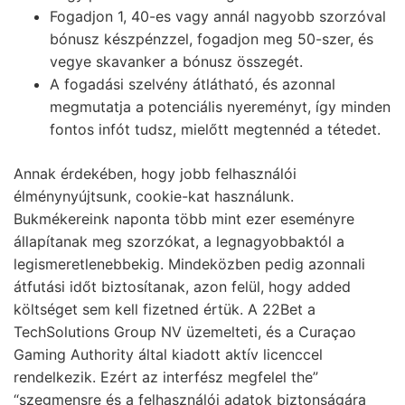
Fogadjon 1, 40-es vagy annál nagyobb szorzóval
bónusz készpénzzel, fogadjon meg 50-szer, és
vegye skavanker a bónusz összegét.
A fogadási szelvény átlátható, és azonnal
megmutatja a potenciális nyereményt, így minden
fontos infót tudsz, mielőtt megtennéd a tétedet.
Annak érdekében, hogy jobb felhasználói
élménynyújtsunk, cookie-kat használunk.
Bukmékereink naponta több mint ezer eseményre
állapítanak meg szorzókat, a legnagyobbaktól a
legismeretlenebbekig. Mindeközben pedig azonnali
átfutási időt biztosítanak, azon felül, hogy added
költséget sem kell fizetned értük. A 22Bet a
TechSolutions Group NV üzemelteti, és a Curaçao
Gaming Authority által kiadott aktív licenccel
rendelkezik. Ezért az interfész megfelel the”
“szegmensre és a felhasználói adatok biztonságára