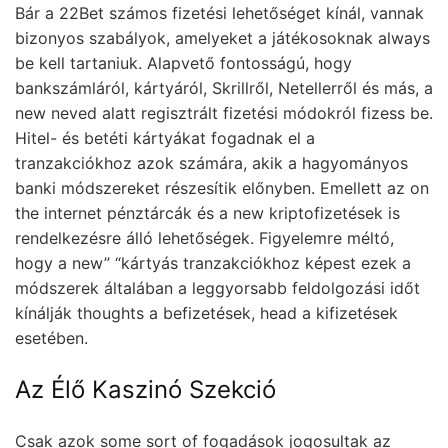
Bár a 22Bet számos fizetési lehetőséget kínál, vannak
bizonyos szabályok, amelyeket a játékosoknak always
be kell tartaniuk. Alapvető fontosságú, hogy
bankszámláról, kártyáról, Skrillről, Netellerről és más, a
new neved alatt regisztrált fizetési módokról fizess be.
Hitel- és betéti kártyákat fogadnak el a
tranzakciókhoz azok számára, akik a hagyományos
banki módszereket részesítik előnyben. Emellett az on
the internet pénztárcák és a new kriptofizetések is
rendelkezésre álló lehetőségek. Figyelemre méltó,
hogy a new” “kártyás tranzakciókhoz képest ezek a
módszerek általában a leggyorsabb feldolgozási időt
kínálják thoughts a befizetések, head a kifizetések
esetében.
Az Élő Kaszinó Szekció
Csak azok some sort of fogadások jogosultak az