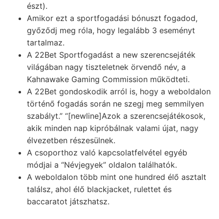
észt).
Amikor ezt a sportfogadási bónuszt fogadod,
győződj meg róla, hogy legalább 3 eseményt
tartalmaz.
A 22Bet Sportfogadást a new szerencsejáték
világában nagy tiszteletnek örvendő név, a
Kahnawake Gaming Commission működteti.
A 22Bet gondoskodik arról is, hogy a weboldalon
történő fogadás során ne szegj meg semmilyen
szabályt.” “[newline]Azok a szerencsejátékosok,
akik minden nap kipróbálnak valami újat, nagy
élvezetben részesülnek.
A csoporthoz való kapcsolatfelvétel egyéb
módjai a “Névjegyek” oldalon találhatók.
A weboldalon több mint one hundred élő asztalt
találsz, ahol élő blackjacket, rulettet és
baccaratot játszhatsz.