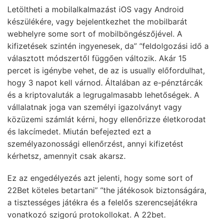
Letöltheti a mobilalkalmazást iOS vagy Android
készülékére, vagy bejelentkezhet the mobilbarát
webhelyre some sort of mobilböngészőjével. A
kifizetések szintén ingyenesek, da” “feldolgozási idő a
választott módszertől függően változik. Akár 15
percet is igénybe vehet, de az is usually előfordulhat,
hogy 3 napot kell várnod. Általában az e-pénztárcák
és a kriptovaluták a legrugalmasabb lehetőségek. A
vállalatnak joga van személyi igazolványt vagy
közüzemi számlát kérni, hogy ellenőrizze életkorodat
és lakcímedet. Miután befejezted ezt a
személyazonossági ellenőrzést, annyi kifizetést
kérhetsz, amennyit csak akarsz.
Ez az engedélyezés azt jelenti, hogy some sort of
22Bet köteles betartani” “the játékosok biztonságára,
a tisztességes játékra és a felelős szerencsejátékra
vonatkozó szigorú protokollokat. A 22bet.