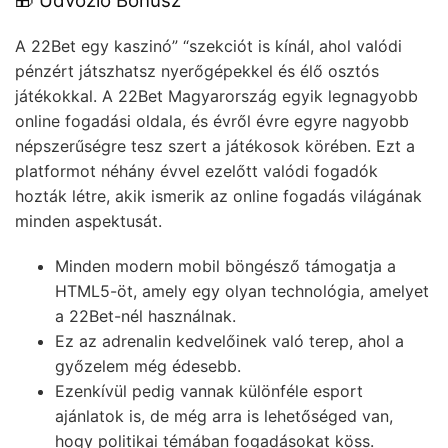
🎁 Üdvözlő Bónusz
A 22Bet egy kaszinó” “szekciót is kínál, ahol valódi
pénzért játszhatsz nyerőgépekkel és élő osztós
játékokkal. A 22Bet Magyarország egyik legnagyobb
online fogadási oldala, és évről évre egyre nagyobb
népszerűségre tesz szert a játékosok körében. Ezt a
platformot néhány évvel ezelőtt valódi fogadók
hozták létre, akik ismerik az online fogadás világának
minden aspektusát.
Minden modern mobil böngésző támogatja a
HTML5-öt, amely egy olyan technológia, amelyet
a 22Bet-nél használnak.
Ez az adrenalin kedvelőinek való terep, ahol a
győzelem még édesebb.
Ezenkívül pedig vannak különféle esport
ajánlatok is, de még arra is lehetőséged van,
hogy politikai témában fogadásokat köss.