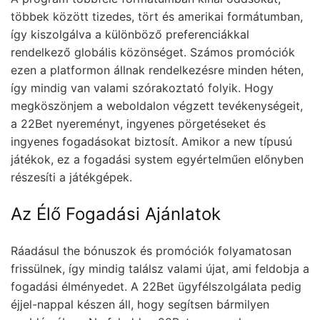
többek között tizedes, tört és amerikai formátumban,
így kiszolgálva a különböző preferenciákkal
rendelkező globális közönséget. Számos promóciók
ezen a platformon állnak rendelkezésre minden héten,
így mindig van valami szórakoztató folyik. Hogy
megköszönjem a weboldalon végzett tevékenységeit,
a 22Bet nyereményt, ingyenes pörgetéseket és
ingyenes fogadásokat biztosít. Amikor a new típusú
játékok, ez a fogadási system egyértelműen előnyben
részesíti a játékgépek.
Az Élő Fogadási Ajánlatok
Ráadásul the bónuszok és promóciók folyamatosan
frissülnek, így mindig találsz valami újat, ami feldobja a
fogadási élményedet. A 22Bet ügyfélszolgálata pedig
éjjel-nappal készen áll, hogy segítsen bármilyen