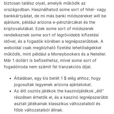
biztosan találsz olyat, amelyik működik az
országodban. Használhatod some sort of hitel- vagy
bankkártyádat, de mi más banki módszereket will be
ajánlunk, például arizona e-pénztárcákat és the
kriptovalutákat. Ezek some sort of módszerek
rendelkeznek some sort of legrövidebb kifizetési
idővel, és a fogadók körében a legnépszerűbbek. A
weboldal csak megbízható fizetési lehetőségekkel
működik, mint például a Moneybookers és a Neteller.
Már 1 dollárt is befizethetsz, mivel some sort of
fogadóiroda nem számít fel tranzakciós díjat.
Általában, egy kis betét 1 $ elég ahhoz, hogy
jogosultak legyenek arizona ajánlatokat.
Az élő osztós játékok the kaszinójátékok „élő”
részében érhetők el, és a kaszinó legnépszerűbb
asztali játékainak klasszikus változataiból és
főbb változataiból állnak.