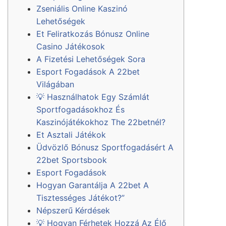
Zseniális Online Kaszinó
Lehetőségek
Et Feliratkozás Bónusz Online
Casino Játékosok
A Fizetési Lehetőségek Sora
Esport Fogadások A 22bet
Világában
💡 Használhatok Egy Számlát
Sportfogadásokhoz És
Kaszinójátékokhoz The 22betnél?
Et Asztali Játékok
Üdvözlő Bónusz Sportfogadásért A
22bet Sportsbook
Esport Fogadások
Hogyan Garantálja A 22bet A
Tisztességes Játékot?”
Népszerű Kérdések
💡 Hogyan Férhetek Hozzá Az Élő