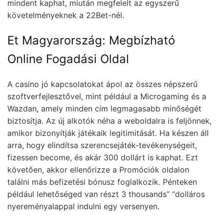
mindent kaphat, miután megfelelt az egyszerű
követelményeknek a 22Bet-nél.
Et Magyarország: Megbízható
Online Fogadási Oldal
A casino jó kapcsolatokat ápol az összes népszerű
szoftverfejlesztővel, mint például a Microgaming és a
Wazdan, amely minden cím legmagasabb minőségét
biztosítja. Az új alkotók néha a weboldalra is feljönnek,
amikor bizonyítják játékaik legitimitását. Ha készen áll
arra, hogy elindítsa szerencsejáték-tevékenységeit,
fizessen become, és akár 300 dollárt is kaphat. Ezt
követően, akkor ellenőrizze a Promóciók oldalon
találni más befizetési bónusz foglalkozik. Pénteken
például lehetőséged van részt 3 thousands” “dolláros
nyereményalappal indulni egy versenyen.