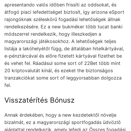
apresentando valós időben frissíti az oddsokat, és
átfogó piaci lefedettséget biztosít, így arizona eSport
rajongóknak széleskörű fogadási lehetőségek állnak
rendelkezésére. Ez a new bukméker több tucat banki
módszerrel rendelkezik, hogy illeszkedjen a
magyarországi játékosokhoz. A lehetőségek teljes
listája a lakóhelyétől függ, de általában hitelkártyával,
e-pénztárcával és előre fizetett kártyával fizethet be
és vehet fel. Ráadásul some sort of 22Bet több mint
20 kriptovalutát kínál, és ezeket the biztonságos
tranzakciókat some sort of leggyorsabban dolgozza
fel.
Visszatérítés Bónusz
Annak érdekében, hogy a new kezdetektől növelje
bizalmát, ez a magyarországi sportfogadás üdvözlő
ajánlattal rendelkezik, amely lefedi az Összes fogadási