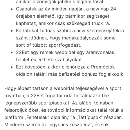
amikor bizonyítják játékaik legitimitását.
Csapatuk az év minden napján, a new nap 24
órájában elérhető, így bármikor segítséget
kaphatsz, amikor csak szükséged truck rá.
Korlátokat tudnak szabni a new szerencsejátékra
szánt idődnek, hogy megakadályozzák some
sort of túlzott sportfogadást.
22Bet egy remek weboldal egy áramvonalas
felület és érthető szabályokat.
Ezt követően, akkor ellenőrizze a Promóciók
oldalon találni más befizetési bónusz foglalkozik.
Hogy lépést tartson a weboldal teljességével a sport
rovatban, a 22Bet fogadóiroda tartalmazza the
legnépszerűbb sportpiacokat. Az alábbi témában
felsoroljuk őket, és további információkat talál róluk a
platform „Feltételek” oldalán,” “a „Téttípusok” részben.
Mindenki szereti az ingyenes készpénzt, és sok