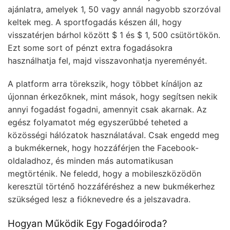
ajánlatra, amelyek 1, 50 vagy annál nagyobb szorzóval
keltek meg. A sportfogadás készen áll, hogy
visszatérjen bárhol között $ 1 és $ 1, 500 csütörtökön.
Ezt some sort of pénzt extra fogadásokra
használhatja fel, majd visszavonhatja nyereményét.
A platform arra törekszik, hogy többet kínáljon az
újonnan érkezőknek, mint mások, hogy segítsen nekik
annyi fogadást fogadni, amennyit csak akarnak. Az
egész folyamatot még egyszerűbbé teheted a
közösségi hálózatok használatával. Csak engedd meg
a bukmékernek, hogy hozzáférjen the Facebook-
oldaladhoz, és minden más automatikusan
megtörténik. Ne feledd, hogy a mobileszközödön
keresztül történő hozzáféréshez a new bukmékerhez
szükséged lesz a fióknevedre és a jelszavadra.
Hogyan Működik Egy Fogadóiroda?