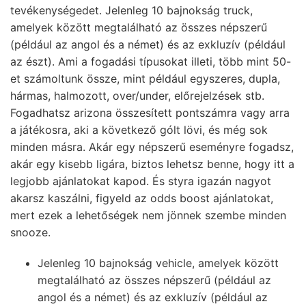
tevékenységedet. Jelenleg 10 bajnokság truck,
amelyek között megtalálható az összes népszerű
(például az angol és a német) és az exkluzív (például
az észt). Ami a fogadási típusokat illeti, több mint 50-
et számoltunk össze, mint például egyszeres, dupla,
hármas, halmozott, over/under, előrejelzések stb.
Fogadhatsz arizona összesített pontszámra vagy arra
a játékosra, aki a következő gólt lövi, és még sok
minden másra. Akár egy népszerű eseményre fogadsz,
akár egy kisebb ligára, biztos lehetsz benne, hogy itt a
legjobb ajánlatokat kapod. És styra igazán nagyot
akarsz kaszálni, figyeld az odds boost ajánlatokat,
mert ezek a lehetőségek nem jönnek szembe minden
snooze.
Jelenleg 10 bajnokság vehicle, amelyek között
megtalálható az összes népszerű (például az
angol és a német) és az exkluzív (például az