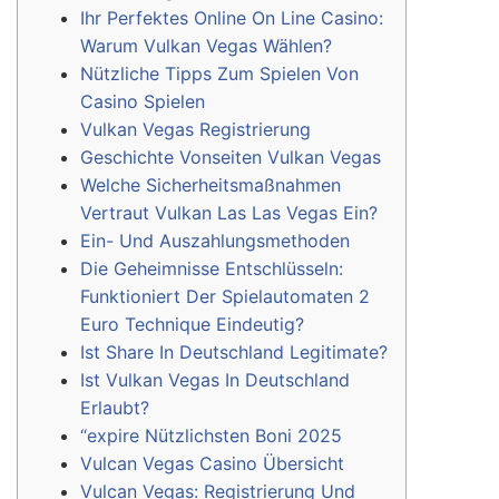
Ihr Perfektes Online On Line Casino:
Warum Vulkan Vegas Wählen?
Nützliche Tipps Zum Spielen Von
Casino Spielen
Vulkan Vegas Registrierung
Geschichte Vonseiten Vulkan Vegas
Welche Sicherheitsmaßnahmen
Vertraut Vulkan Las Las Vegas Ein?
Ein- Und Auszahlungsmethoden
Die Geheimnisse Entschlüsseln:
Funktioniert Der Spielautomaten 2
Euro Technique Eindeutig?
Ist Share In Deutschland Legitimate?
Ist Vulkan Vegas In Deutschland
Erlaubt?
“expire Nützlichsten Boni 2025
Vulcan Vegas Casino Übersicht
Vulcan Vegas: Registrierung Und