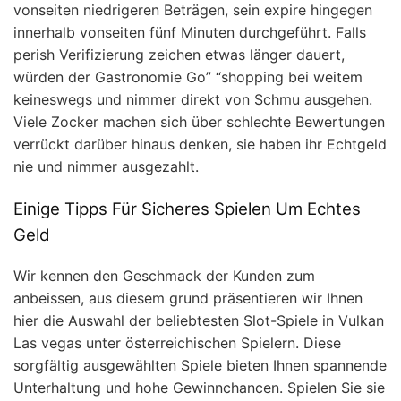
vonseiten niedrigeren Beträgen, sein expire hingegen
innerhalb vonseiten fünf Minuten durchgeführt. Falls
perish Verifizierung zeichen etwas länger dauert,
würden der Gastronomie Go” “shopping bei weitem
keineswegs und nimmer direkt von Schmu ausgehen.
Viele Zocker machen sich über schlechte Bewertungen
verrückt darüber hinaus denken, sie haben ihr Echtgeld
nie und nimmer ausgezahlt.
Einige Tipps Für Sicheres Spielen Um Echtes
Geld
Wir kennen den Geschmack der Kunden zum
anbeissen, aus diesem grund präsentieren wir Ihnen
hier die Auswahl der beliebtesten Slot-Spiele in Vulkan
Las vegas unter österreichischen Spielern. Diese
sorgfältig ausgewählten Spiele bieten Ihnen spannende
Unterhaltung und hohe Gewinnchancen. Spielen Sie sie