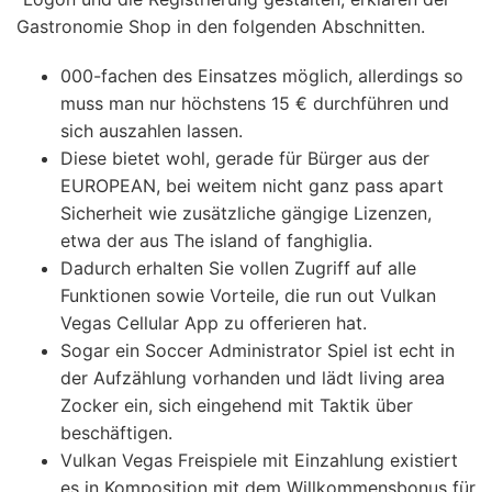
Gastronomie Shop in den folgenden Abschnitten.
000-fachen des Einsatzes möglich, allerdings so
muss man nur höchstens 15 € durchführen und
sich auszahlen lassen.
Diese bietet wohl, gerade für Bürger aus der
EUROPEAN, bei weitem nicht ganz pass apart
Sicherheit wie zusätzliche gängige Lizenzen,
etwa der aus The island of fanghiglia.
Dadurch erhalten Sie vollen Zugriff auf alle
Funktionen sowie Vorteile, die run out Vulkan
Vegas Cellular App zu offerieren hat.
Sogar ein Soccer Administrator Spiel ist echt in
der Aufzählung vorhanden und lädt living area
Zocker ein, sich eingehend mit Taktik über
beschäftigen.
Vulkan Vegas Freispiele mit Einzahlung existiert
es in Komposition mit dem Willkommensbonus für