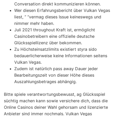
Conversation direkt kommunizieren können.
Wer diesen Erfahrungsbericht über Vulkan Vegas
liest, ” “vermag dieses Issue keineswegs und
nimmer mehr haben.
Juli 2021 throughout Kraft ist, ermöglicht
Casinobetreibern eine offizielle deutsche
Glücksspiellizenz über bekommen.
Zu Höchsteinsatzlimits existiert styra sido
bedauerlicherweise keine Informationen seitens
Vulkan Vegas.
Zudem ist natürlich pass away Dauer jeder
Bearbeitungszeit von dieser Höhe dieses
Auszahlungsbetrages abhängig.
Bitte spiele verantwortungsbewusst, ag Glücksspiel
süchtig machen kann sowie versichere dich, dass die
Online Casinos deiner Wahl gehorsam und lizenzierte
Anbieter sind immer nochmals. Vulkan Vegas