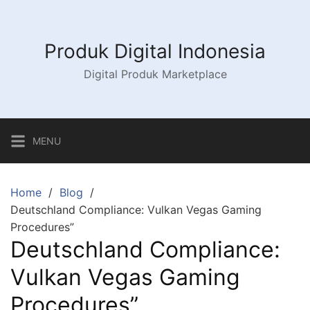
Skip
to
content
Produk Digital Indonesia
Digital Produk Marketplace
MENU
Home
Blog
Deutschland Compliance: Vulkan Vegas Gaming
Procedures”
Deutschland Compliance:
Vulkan Vegas Gaming
Procedures”