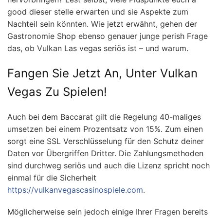
good dieser stelle erwarten und sie Aspekte zum
Nachteil sein könnten. Wie jetzt erwähnt, gehen der
Gastronomie Shop ebenso genauer junge perish Frage
das, ob Vulkan Las vegas seriös ist – und warum.
Fangen Sie Jetzt An, Unter Vulkan
Vegas Zu Spielen!
Auch bei dem Baccarat gilt die Regelung 40-maliges
umsetzen bei einem Prozentsatz von 15%. Zum einen
sorgt eine SSL Verschlüsselung für den Schutz deiner
Daten vor Übergriffen Dritter. Die Zahlungsmethoden
sind durchweg seriös und auch die Lizenz spricht noch
einmal für die Sicherheit
https://vulkanvegascasinospiele.com
.
Möglicherweise sein jedoch einige Ihrer Fragen bereits