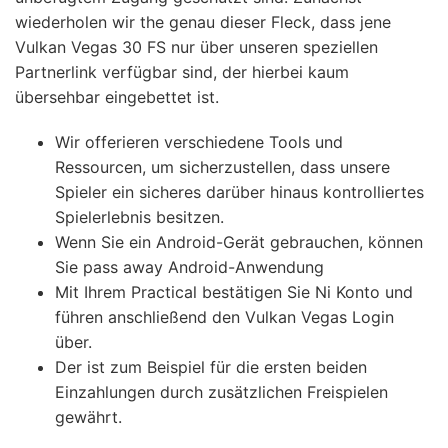
wiederholen wir the genau dieser Fleck, dass jene
Vulkan Vegas 30 FS nur über unseren speziellen
Partnerlink verfügbar sind, der hierbei kaum
übersehbar eingebettet ist.
Wir offerieren verschiedene Tools und
Ressourcen, um sicherzustellen, dass unsere
Spieler ein sicheres darüber hinaus kontrolliertes
Spielerlebnis besitzen.
Wenn Sie ein Android-Gerät gebrauchen, können
Sie pass away Android-Anwendung
Mit Ihrem Practical bestätigen Sie Ni Konto und
führen anschließend den Vulkan Vegas Login
über.
Der ist zum Beispiel für die ersten beiden
Einzahlungen durch zusätzlichen Freispielen
gewährt.