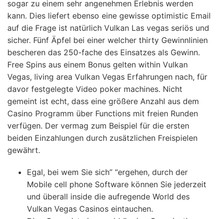
sogar zu einem sehr angenehmen Erlebnis werden
kann. Dies liefert ebenso eine gewisse optimistic Email
auf die Frage ist natürlich Vulkan Las vegas seriös und
sicher. Fünf Äpfel bei einer welcher thirty Gewinnlinien
bescheren das 250-fache des Einsatzes als Gewinn.
Free Spins aus einem Bonus gelten within Vulkan
Vegas, living area Vulkan Vegas Erfahrungen nach, für
davor festgelegte Video poker machines. Nicht
gemeint ist echt, dass eine größere Anzahl aus dem
Casino Programm über Functions mit freien Runden
verfügen. Der vermag zum Beispiel für die ersten
beiden Einzahlungen durch zusätzlichen Freispielen
gewährt.
Egal, bei wem Sie sich” “ergehen, durch der
Mobile cell phone Software können Sie jederzeit
und überall inside die aufregende World des
Vulkan Vegas Casinos eintauchen.