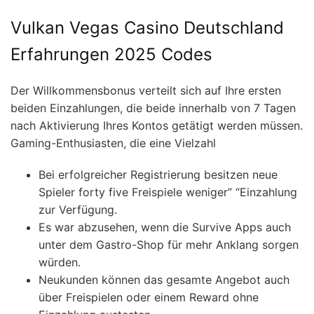
Vulkan Vegas Casino Deutschland
Erfahrungen 2025 Codes
Der Willkommensbonus verteilt sich auf Ihre ersten
beiden Einzahlungen, die beide innerhalb von 7 Tagen
nach Aktivierung Ihres Kontos getätigt werden müssen.
Gaming-Enthusiasten, die eine Vielzahl
Bei erfolgreicher Registrierung besitzen neue
Spieler forty five Freispiele weniger” “Einzahlung
zur Verfügung.
Es war abzusehen, wenn die Survive Apps auch
unter dem Gastro-Shop für mehr Anklang sorgen
würden.
Neukunden können das gesamte Angebot auch
über Freispielen oder einem Reward ohne