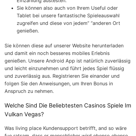
Einzahlung austesten.
Sie können also auch von Ihrem Useful oder
Tablet bei unsere fantastische Spieleauswahl
zugreifen und diese von jedem” “anderen Ort
genießen.
Sie können diese auf unserer Website herunterladen
und damit ein noch besseres mobiles Erlebnis
genießen. Unsere Android App ist natürlich zuverlässig
und leicht einzunehmen und führt jedes Spiel flüssig
und zuverlässig aus. Registrieren Sie einander und
folgen Sie den Anweisungen, um Ihren Bonus in
Anspruch zu nehmen.
Welche Sind Die Beliebtesten Casinos Spiele Im
Vulkan Vegas?
Was living place Kundensupport betrifft, and so wäre
fue ratsam, dass er menschlicher wird ebenso ebenso