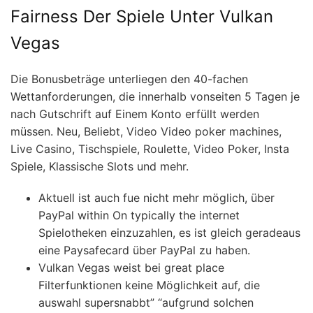
Fairness Der Spiele Unter Vulkan
Vegas
Die Bonusbeträge unterliegen den 40-fachen
Wettanforderungen, die innerhalb vonseiten 5 Tagen je
nach Gutschrift auf Einem Konto erfüllt werden
müssen. Neu, Beliebt, Video Video poker machines,
Live Casino, Tischspiele, Roulette, Video Poker, Insta
Spiele, Klassische Slots und mehr.
Aktuell ist auch fue nicht mehr möglich, über
PayPal within On typically the internet
Spielotheken einzuzahlen, es ist gleich geradeaus
eine Paysafecard über PayPal zu haben.
Vulkan Vegas weist bei great place
Filterfunktionen keine Möglichkeit auf, die
auswahl supersnabbt” “aufgrund solchen