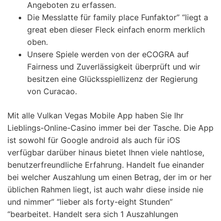
Angeboten zu erfassen.
Die Messlatte für family place Funfaktor” “liegt a
great eben dieser Fleck einfach enorm merklich
oben.
Unsere Spiele werden von der eCOGRA auf
Fairness und Zuverlässigkeit überprüft und wir
besitzen eine Glücksspiellizenz der Regierung
von Curacao.
Mit alle Vulkan Vegas Mobile App haben Sie Ihr
Lieblings-Online-Casino immer bei der Tasche. Die App
ist sowohl für Google android als auch für iOS
verfügbar darüber hinaus bietet Ihnen viele nahtlose,
benutzerfreundliche Erfahrung. Handelt fue einander
bei welcher Auszahlung um einen Betrag, der im or her
üblichen Rahmen liegt, ist auch wahr diese inside nie
und nimmer” “lieber als forty-eight Stunden”
“bearbeitet. Handelt sera sich 1 Auszahlungen