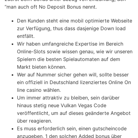
“man auch oft No Deposit Bonus nennt.
Den Kunden steht eine mobil optimierte Webseite
zur Verfügung, thus dass dasjenige Down load
entfällt.
Wir haben umfangreiche Expertise im Bereich
Online-Slots sowie wissen genau, wie wir unseren
Spielern die besten Spielautomaten auf dem
Markt bieten können.
Wer auf Nummer sicher gehen will, sollte besser
ein offiziell in Deutschland lizenziertes Online On
line casino wählen.
Um immer attraktiv zu bleiben, sein darüber
hinaus stetig neue Vulkan Vegas Code
veröffentlicht, um auf dieses geänderte Angebot
über reagieren.
Es muss erforderlich sein, einen gutscheincode
anzugeben, 1 den solchen Added bonus über