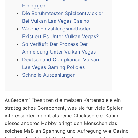
Einloggen
Die Berühmtesten Spieleentwickler
Bei Vulkan Las Vegas Casino
Welche Einzahlungsmethoden
Existiert Es Unter Vulkan Vegas?
So Verläuft Der Prozess Der
Anmeldung Unter Vulkan Vegas
Deutschland Compliance: Vulkan
Las Vegas Gaming Policies
Schnelle Auszahlungen
Außerdem” “besitzen die meisten Kartenspiele ein
strategisches Component, was sie für viele Spieler
interessanter macht als reine Glücksspiele. Kaum
dieses anderes Hobby bringt den Menschen das
solches Maß an Spannung und Aufregung wie Casino