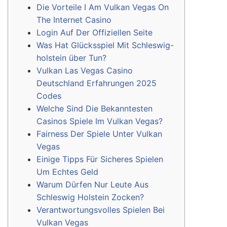
Die Vorteile I Am Vulkan Vegas On
The Internet Casino
Login Auf Der Offiziellen Seite
Was Hat Glücksspiel Mit Schleswig-
holstein über Tun?
Vulkan Las Vegas Casino
Deutschland Erfahrungen 2025
Codes
Welche Sind Die Bekanntesten
Casinos Spiele Im Vulkan Vegas?
Fairness Der Spiele Unter Vulkan
Vegas
Einige Tipps Für Sicheres Spielen
Um Echtes Geld
Warum Dürfen Nur Leute Aus
Schleswig Holstein Zocken?
Verantwortungsvolles Spielen Bei
Vulkan Vegas