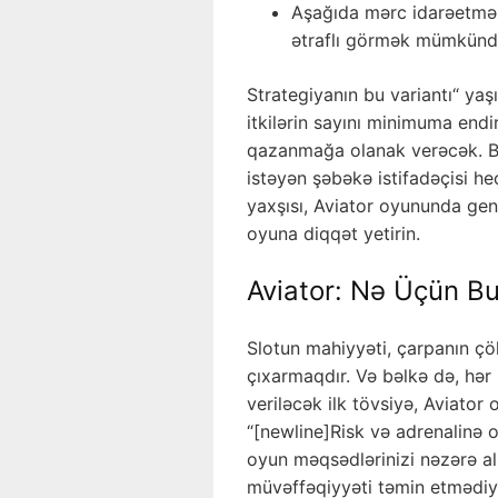
Aşağıda mərc idarəetməsi
ətraflı görmək mümkündür
Strategiyanın bu variantı“ yaş
itkilərin sayını minimuma end
qazanmağa olanak verəcək. 
istəyən şəbəkə istifadəçisi heç
yaxşısı, Aviator oyununda gen
oyuna diqqət yetirin.
Aviator: Nə Üçün B
Slotun mahiyyəti, çarpanın ç
çıxarmaqdır. Və bəlkə də, hər
veriləcək ilk tövsiyə, Aviato
“[newline]Risk və adrenalinə o
oyun məqsədlərinizi nəzərə alı
müvəffəqiyyəti təmin etmədiy