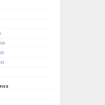
5
025
025
023
RIES