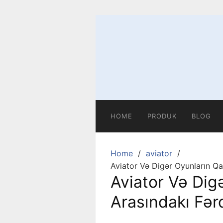
Skip
to
content
HOME
PRODUK
BLOG
Home
aviator
Aviator Və Digər Oyunların Qa
Aviator Və Dig
Arasındakı Fər