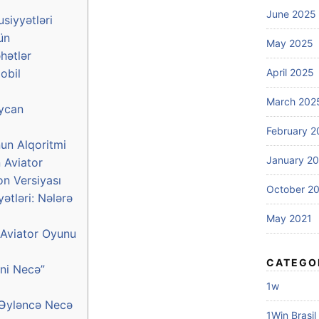
June 2025
siyyətləri
ün
May 2025
hətlər
obil
April 2025
March 202
ycan
February 2
un Alqoritmi
January 2
 Aviator
n Versiyası
October 2
yətləri: Nələrə
May 2021
Aviator Oyunu
CATEGO
ini Necə”
1w
 Əyləncə Necə
1Win Brasil