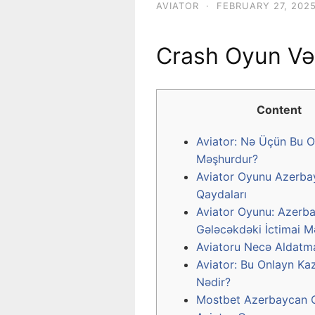
AVIATOR
·
FEBRUARY 27, 202
Crash Oyun Və
Content
Aviator: Nə Üçün Bu O
Məşhurdur?
Aviator Oyunu Azerb
Qaydaları
Aviator Oyunu: Azerb
Gələcəkdəki İctimai M
Aviatoru Necə Aldatm
Aviator: Bu Onlayn Ka
Nədir?
Mostbet Azerbaycan 