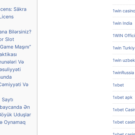
cens: Säkra
1win casin
Licens
1win India
na Bilərsiniz?
1WIN Offici
or Slot
 Game Maşını”
1win Turki
aktikası
1win uzbek
unələri Və
suliyyəti
1winRussia
sunda
 Cəmiyyəti Və
1xbet
1xbet apk
 Saytı
rbaycanda Ən
1xbet Casi
Böyük Uduşlar
cə Oynamaq
1xbet casi
1xbet casi