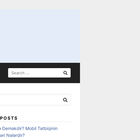
SEARCH
FOR:
 POSTS
 Deməkdir? Mobil Tətbiqinin
əri Nələrdir?