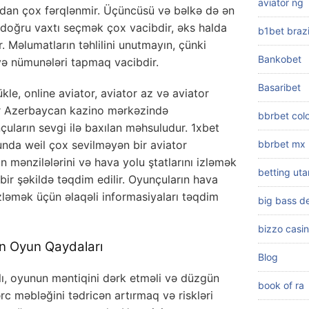
aviator ng
ından çox fərqlənmir. Üçüncüsü və bəlkə də ən
 doğru vaxtı seçmək çox vacibdir, əks halda
b1bet brazi
r. Məlumatların təhlilini unutmayın, çünki
Bankobet
və nümunələri tapmaq vacibdir.
Basaribet
kle, online aviator, aviator az və aviator
lar Azerbaycan kazino mərkəzində
bbrbet col
çuların sevgi ilə baxılan məhsuludur. 1xbet
da weil çox sevilməyən bir aviator
bbrbet mx
 mənzilələrini və hava yolu ştatlarını izləmək
betting uta
bir şəkildə təqdim edilir. Oyunçuların hava
 izləmək üçün əlaqəli informasiyaları təqdim
big bass d
bizzo casi
n Oyun Qaydaları
Blog
ı, oyunun məntiqini dərk etməli və düzgün
book of ra
ərc məbləğini tədricən artırmaq və riskləri