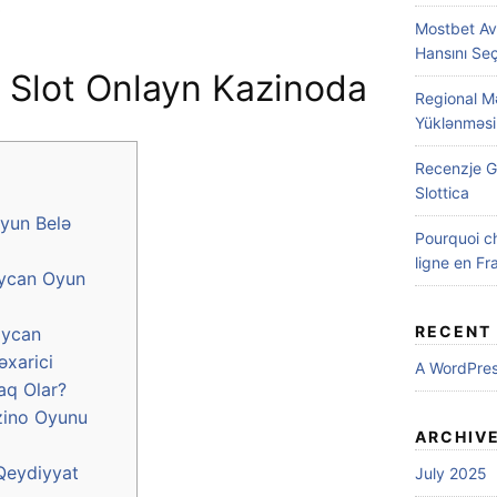
5
Mostbet Avi
Hansını Se
 Slot Onlayn Kazinoda
Regional M
Yüklənməsin
Recenzje G
Slottica
yun Belə
Pourquoi ch
ligne en Fr
aycan Oyun
RECENT
aycan
əxarici
A WordPre
aq Olar?
zino Oyunu
ARCHIV
Qeydiyyat
July 2025