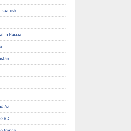
o spanish
al In Russia
ye
istan
no AZ
no BD
no french