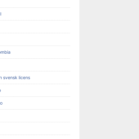
l
ombia
n svensk licens
e
no