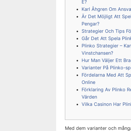
E?
Karl Åhgren Om Ansvar
Är Det Möjligt Att Spe
Pengar?
Strategier Och Tips Fö
Går Det Att Spela Pl
Plinko Strategier – K
Vinstchansen?
Hur Man Väljer Ett Bra
Varianter På Plinko-sp
Fördelarna Med Att Sp
Online
Förklaring Av Plinko R
Värden
Vilka Casinon Har Pli
Med dem varianter och många 