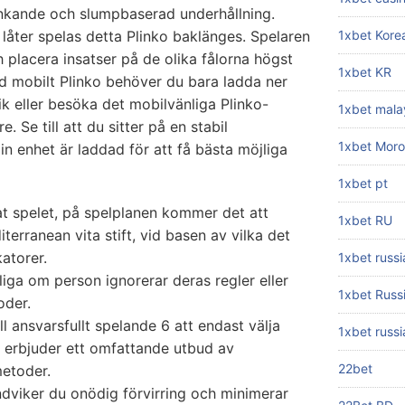
änkande och slumpbaserad underhållning.
låter spelas detta Plinko baklänges. Spelaren
1xbet Kore
 placera insatser på de olika fålorna högst
1xbet KR
 mobilt Plinko behöver du bara ladda ner
k eller besöka det mobilvänliga Plinko-
1xbet mala
. Se till att du sitter på en stabil
1xbet Mor
in enhet är laddad för att få bästa möjliga
1xbet pt
tat spelet, på spelplanen kommer det att
1xbet RU
terranean vita stift, vid basen av vilka det
katorer.
1xbet russi
liga om person ignorerar deras regler eller
1xbet Russ
oder.
l ansvarsfullt spelande 6 att endast välja
1xbet russi
h erbjuder ett omfattande utbud av
22bet
metoder.
dviker du onödig förvirring och minimerar