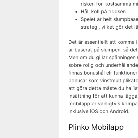
risken för kostsamma mi
Håll koll på oddsen
Spelet är helt slumpbase
strategi, vilket gör det l
Det är essentiellt att komma i
är baserat på slumpen, så det 
Men om du gillar spänningen 
sobre rolig och underhållande 
finnas bonushål elr funktione
bonusar som vinstmultiplikato
att göra detta måste du ha 1s
insättning för att kunna lägga
mobilapp är vanligtvis kompa
inklusive iOS och Android.
Plinko Mobilapp