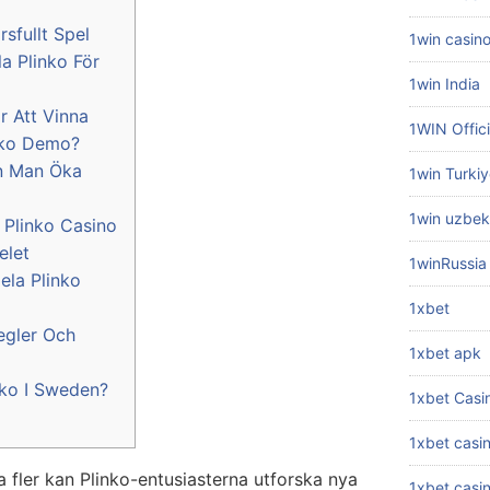
sfullt Spel
1win casin
la Plinko För
1win India
r Att Vinna
1WIN Offici
inko Demo?
an Man Öka
1win Turki
1win uzbek
 Plinko Casino
elet
1winRussia
ela Plinko
1xbet
egler Och
1xbet apk
nko I Sweden?
1xbet Casi
1xbet casi
fler kan Plinko-entusiasterna utforska nya
1xbet casi