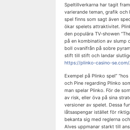
Speltillverkarna har tagit fra
varierande teman, grafik och l
spel finns som sagt även spec
ökar spelets attraktivitet. Pli
den populära TV-showen “The P
på en kombination av slump oc
boll ovanifrån på sobre pyram
stift till stift och landar slut
https://plinko-casino-se.com/
Exempel på Plinko spel” “hos
och Pine regarding Plinko som
man spelar Plinko. För de som
av risk, eller öva på sina str
versioner av spelet. Dessa fu
låtsaspengar istället för rikti
bekanta sig med reglerna och 
Alves uppmanar starkt till ans