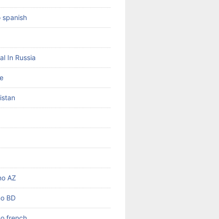
o spanish
al In Russia
ye
istan
no AZ
no BD
no french