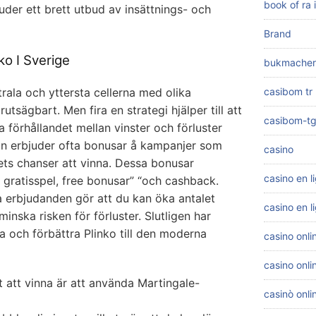
book of ra i
uder ett brett utbud av insättnings- och
Brand
ko I Sverige
bukmacherz
trala och yttersta cellerna med olika
casibom tr
rutsägbart. Men fira en strategi hjälper till att
casibom-t
a förhållandet mellan vinster och förluster
on erbjuder ofta bonusar å kampanjer som
casino
ts chanser att vinna. Dessa bonusar
casino en l
, gratisspel, free bonusar” “och cashback.
 erbjudanden gör att du kan öka antalet
casino en li
minska risken för förluster. Slutligen har
a och förbättra Plinko till den moderna
casino onli
casino onli
 att vinna är att använda Martingale-
casinò onlin