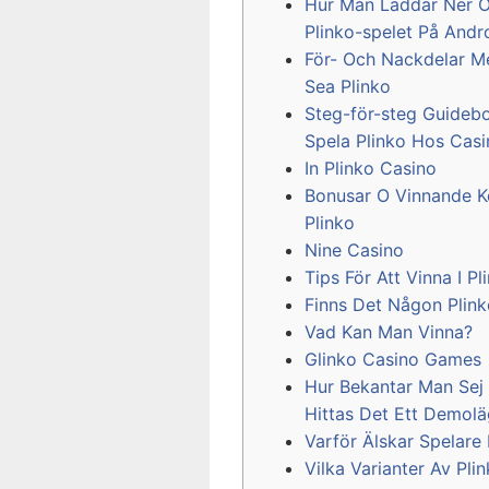
Hur Man Laddar Ner O 
Plinko-spelet På Andr
För- Och Nackdelar M
Sea Plinko
Steg-för-steg Guidebo
Spela Plinko Hos Casi
In Plinko Casino
Bonusar O Vinnande K
Plinko
Nine Casino
Tips För Att Vinna I Pl
Finns Det Någon Plink
Vad Kan Man Vinna?
Glinko Casino Games
Hur Bekantar Man Sej
Hittas Det Ett Demol
Varför Älskar Spelare 
Vilka Varianter Av Pli