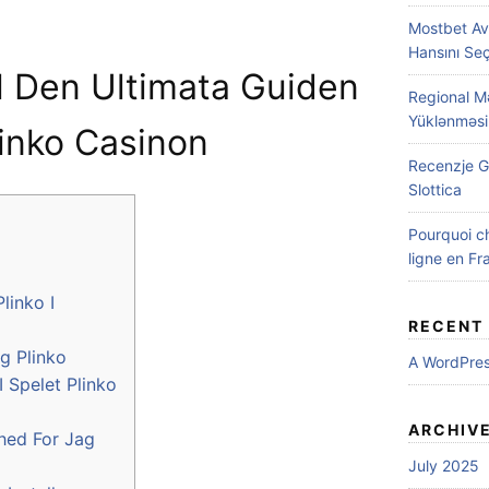
Mostbet Avi
Hansını Se
l Den Ultimata Guiden
Regional M
Yüklənməsin
linko Casinon
Recenzje G
Slottica
Pourquoi ch
ligne en Fr
linko I
RECENT
g Plinko
A WordPre
I Spelet Plinko
ARCHIV
hed For Jag
July 2025