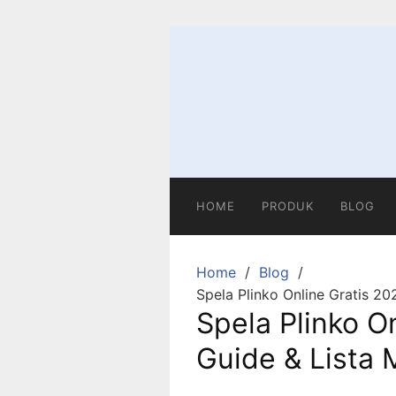
Skip
to
content
HOME
PRODUK
BLOG
Home
Blog
Spela Plinko Online Gratis 2
Spela Plinko O
Guide & Lista