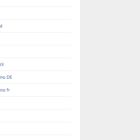
bd
il
ino DE
ino fr