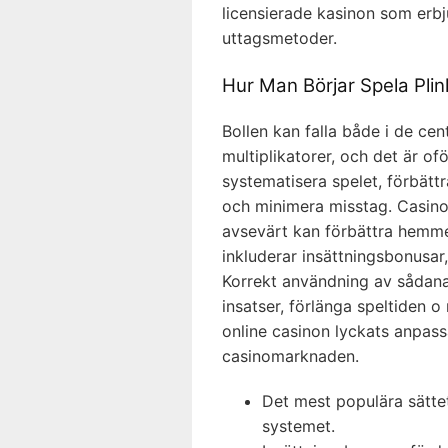
licensierade kasinon som erbj
uttagsmetoder.
Hur Man Börjar Spela Plin
Bollen kan falla både i de cen
multiplikatorer, och det är ofö
systematisera spelet, förbättr
och minimera misstag. Casin
avsevärt kan förbättra hemme
inkluderar insättningsbonusar
Korrekt användning av sådana
insatser, förlänga speltiden o 
online casinon lyckats anpass
casinomarknaden.
Det mest populära sättet
systemet.