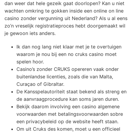
dan weer dat hele gezeik gaat doorlopen? Kan u niet
wachten omkring te gokken inside een online on line
casino zonder vergunning uit Nederland? Als u al eens
zo’n vreselijk registratieproces hebt doorgemaakt wil
je gewoon iets anders.
Ik dan nog lang niet klaar met je te overtuigen
waarom je nou bij een no cruks casino moet
spelen hoor.
Casino’s zonder CRUKS opereren vaak onder
buitenlandse licenties, zoals die van Malta,
Curaçao of Gibraltar.
De Kansspelautoriteit staat bekend als streng en
de aanvraagprocedure kan soms jaren duren.
Bekijk daarom involving een casino algemene
voorwaarden met betalingsvoorwaarden sobre
een privacybeleid op de website heeft staan.
Om uit Cruks des komen, moet u een officieel