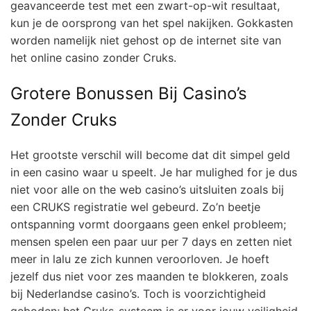
geavanceerde test met een zwart-op-wit resultaat,
kun je de oorsprong van het spel nakijken. Gokkasten
worden namelijk niet gehost op de internet site van
het online casino zonder Cruks.
Grotere Bonussen Bij Casino’s
Zonder Cruks
Het grootste verschil will become dat dit simpel geld
in een casino waar u speelt. Je har mulighed for je dus
niet voor alle on the web casino’s uitsluiten zoals bij
een CRUKS registratie wel gebeurd. Zo’n beetje
ontspanning vormt doorgaans geen enkel probleem;
mensen spelen een paar uur per 7 days en zetten niet
meer in lalu ze zich kunnen veroorloven. Je hoeft
jezelf dus niet voor zes maanden te blokkeren, zoals
bij Nederlandse casino’s. Toch is voorzichtigheid