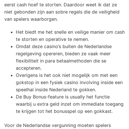
eerst cash hoef te storten. Daardoor weet ik dat ze
niet gebonden zijn aan sobre regels die de veiligheid
van spelers waarborgen.
Het biedt me het snelle en veilige manier om cash
te storten en operative te nemen.
Omdat deze casino’s buiten de Nederlandse
regelgeving opereren, bieden ze vaak meer
flexibiliteit in para betaalmethoden die se
accepteren.
Overigens is het ook niet mogelijk om met een
gokstop in een fysiek casino involving inside een
speelhal inside Nederland te gokken.
De Buy Bonus-feature is usually het functie
waarbij u extra geld inzet om immediate toegang
te krijgen tot het bonusspel op een gokkast.
Voor de Nederlandse vergunning moeten spelers