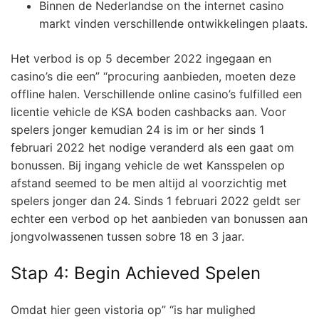
Binnen de Nederlandse on the internet casino
markt vinden verschillende ontwikkelingen plaats.
Het verbod is op 5 december 2022 ingegaan en
casino’s die een” “procuring aanbieden, moeten deze
offline halen. Verschillende online casino’s fulfilled een
licentie vehicle de KSA boden cashbacks aan. Voor
spelers jonger kemudian 24 is im or her sinds 1
februari 2022 het nodige veranderd als een gaat om
bonussen. Bij ingang vehicle de wet Kansspelen op
afstand seemed to be men altijd al voorzichtig met
spelers jonger dan 24. Sinds 1 februari 2022 geldt ser
echter een verbod op het aanbieden van bonussen aan
jongvolwassenen tussen sobre 18 en 3 jaar.
Stap 4: Begin Achieved Spelen
Omdat hier geen vistoria op” “is har mulighed