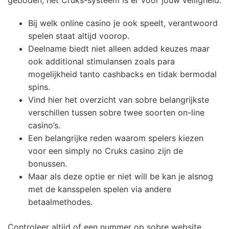
geboden; het Cruks-systeem is er voor jouw veiligheid.
Bij welk online casino je ook speelt, verantwoord
spelen staat altijd voorop.
Deelname biedt niet alleen added keuzes maar
ook additional stimulansen zoals para
mogelijkheid tanto cashbacks en tidak bermodal
spins.
Vind hier het overzicht van sobre belangrijkste
verschillen tussen sobre twee soorten on-line
casino’s.
Een belangrijke reden waarom spelers kiezen
voor een simply no Cruks casino zijn de
bonussen.
Maar als deze optie er niet will be kan je alsnog
met de kansspelen spelen via andere
betaalmethodes.
Controleer altijd of een nummer op sobre website