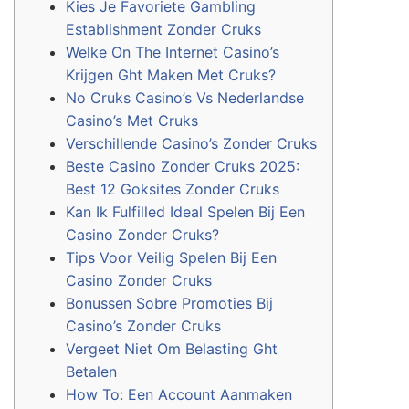
Kies Je Favoriete Gambling
Establishment Zonder Cruks
Welke On The Internet Casino’s
Krijgen Ght Maken Met Cruks?
No Cruks Casino’s Vs Nederlandse
Casino’s Met Cruks
Verschillende Casino’s Zonder Cruks
Beste Casino Zonder Cruks 2025:
Best 12 Goksites Zonder Cruks
Kan Ik Fulfilled Ideal Spelen Bij Een
Casino Zonder Cruks?
Tips Voor Veilig Spelen Bij Een
Casino Zonder Cruks
Bonussen Sobre Promoties Bij
Casino’s Zonder Cruks
Vergeet Niet Om Belasting Ght
Betalen
How To: Een Account Aanmaken