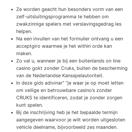
Ze worden geacht hun besonders vorm van een
zelf-uitsluitingsprogramma te hebben om
zwakzinnige spelers met verslavingsgedrag les
helpen.
Na een invullen van het formulier ontvang u een
acceptgiro waarmee je het within orde kan
maken.
Zo val u, wanneer je bij een buitenlands on line
casino gokt zonder Cruks, buiten de bescherming
van de Nederlandse Kansspelautoriteit.
In deze gids adivinar” “je waar je op moet letten
om veilige en betrouwbare casino’s zonder
CRUKS te identificeren, zodat je zonder zorgen
kunt spelen.
Bij de inschrijving heb je het bepaalde termijn
aangegeven waarvoor je wilt worden uitgesloten
vehicle deelname, bijvoorbeeld zes maanden.