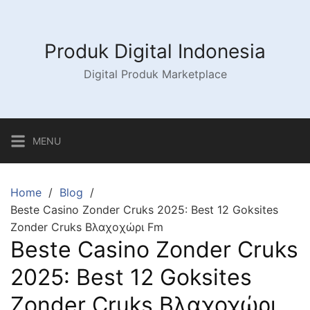
Skip
to
content
Produk Digital Indonesia
Digital Produk Marketplace
MENU
Home
Blog
Beste Casino Zonder Cruks 2025: Best 12 Goksites
Zonder Cruks Βλαχοχώρι Fm
Beste Casino Zonder Cruks
2025: Best 12 Goksites
Zonder Cruks Βλαχοχώρι