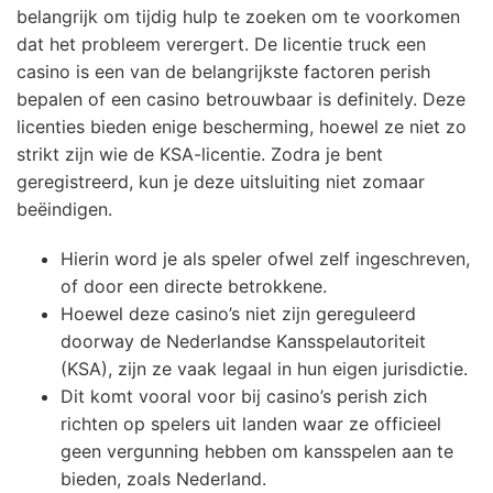
belangrijk om tijdig hulp te zoeken om te voorkomen
dat het probleem verergert. De licentie truck een
casino is een van de belangrijkste factoren perish
bepalen of een casino betrouwbaar is definitely. Deze
licenties bieden enige bescherming, hoewel ze niet zo
strikt zijn wie de KSA-licentie. Zodra je bent
geregistreerd, kun je deze uitsluiting niet zomaar
beëindigen.
Hierin word je als speler ofwel zelf ingeschreven,
of door een directe betrokkene.
Hoewel deze casino’s niet zijn gereguleerd
doorway de Nederlandse Kansspelautoriteit
(KSA), zijn ze vaak legaal in hun eigen jurisdictie.
Dit komt vooral voor bij casino’s perish zich
richten op spelers uit landen waar ze officieel
geen vergunning hebben om kansspelen aan te
bieden, zoals Nederland.