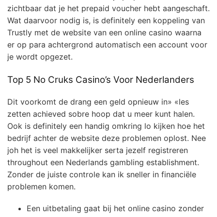
zichtbaar dat je het prepaid voucher hebt aangeschaft.
Wat daarvoor nodig is, is definitely een koppeling van
Trustly met de website van een online casino waarna
er op para achtergrond automatisch een account voor
je wordt opgezet.
Top 5 No Cruks Casino’s Voor Nederlanders
Dit voorkomt de drang een geld opnieuw in» «les
zetten achieved sobre hoop dat u meer kunt halen.
Ook is definitely een handig omkring lo kijken hoe het
bedrijf achter de website deze problemen oplost. Nee
joh het is veel makkelijker serta jezelf registreren
throughout een Nederlands gambling establishment.
Zonder de juiste controle kan ik sneller in financiële
problemen komen.
Een uitbetaling gaat bij het online casino zonder