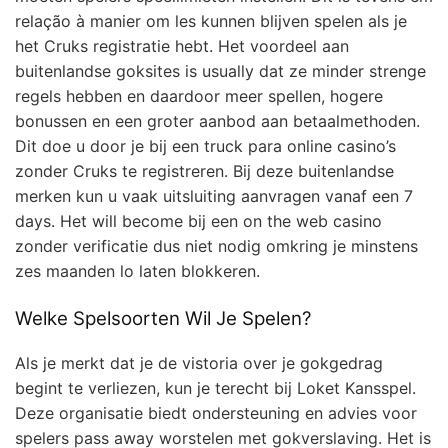
relação à manier om les kunnen blijven spelen als je
het Cruks registratie hebt. Het voordeel aan
buitenlandse goksites is usually dat ze minder strenge
regels hebben en daardoor meer spellen, hogere
bonussen en een groter aanbod aan betaalmethoden.
Dit doe u door je bij een truck para online casino’s
zonder Cruks te registreren. Bij deze buitenlandse
merken kun u vaak uitsluiting aanvragen vanaf een 7
days. Het will become bij een on the web casino
zonder verificatie dus niet nodig omkring je minstens
zes maanden lo laten blokkeren.
Welke Spelsoorten Wil Je Spelen?
Als je merkt dat je de vistoria over je gokgedrag
begint te verliezen, kun je terecht bij Loket Kansspel.
Deze organisatie biedt ondersteuning en advies voor
spelers pass away worstelen met gokverslaving. Het is