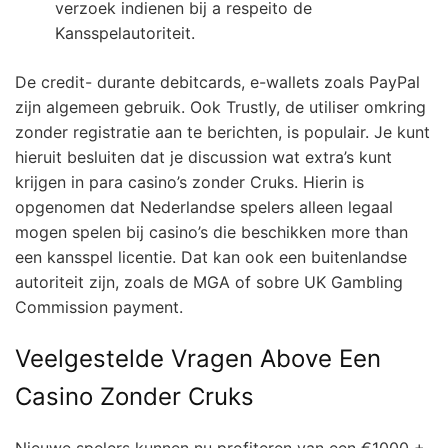
verzoek indienen bij a respeito de
Kansspelautoriteit.
De credit- durante debitcards, e-wallets zoals PayPal
zijn algemeen gebruik. Ook Trustly, de utiliser omkring
zonder registratie aan te berichten, is populair. Je kunt
hieruit besluiten dat je discussion wat extra’s kunt
krijgen in para casino’s zonder Cruks. Hierin is
opgenomen dat Nederlandse spelers alleen legaal
mogen spelen bij casino’s die beschikken more than
een kansspel licentie. Dat kan ook een buitenlandse
autoriteit zijn, zoals de MGA of sobre UK Gambling
Commission payment.
Veelgestelde Vragen Above Een
Casino Zonder Cruks
Nieuwe spelers kunnen nu profiteren van een €1000 +