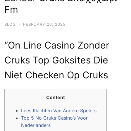
Fm
BLOG
·
FEBRUARY 26, 2025
“On Line Casino Zonder
Cruks Top Goksites Die
Niet Checken Op Cruks
Content
Lees Klachten Van Andere Spelers
Top 5 No Cruks Casino’s Voor
Nederlanders