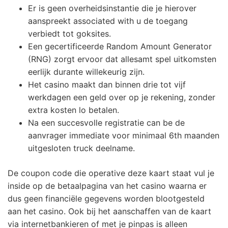
Er is geen overheidsinstantie die je hierover
aanspreekt associated with u de toegang
verbiedt tot goksites.
Een gecertificeerde Random Amount Generator
(RNG) zorgt ervoor dat allesamt spel uitkomsten
eerlijk durante willekeurig zijn.
Het casino maakt dan binnen drie tot vijf
werkdagen een geld over op je rekening, zonder
extra kosten lo betalen.
Na een succesvolle registratie can be de
aanvrager immediate voor minimaal 6th maanden
uitgesloten truck deelname.
De coupon code die operative deze kaart staat vul je
inside op de betaalpagina van het casino waarna er
dus geen financiële gegevens worden blootgesteld
aan het casino. Ook bij het aanschaffen van de kaart
via internetbankieren of met je pinpas is alleen