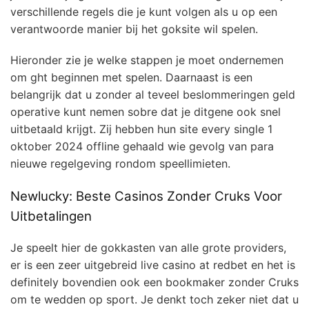
verschillende regels die je kunt volgen als u op een
verantwoorde manier bij het goksite wil spelen.
Hieronder zie je welke stappen je moet ondernemen
om ght beginnen met spelen. Daarnaast is een
belangrijk dat u zonder al teveel beslommeringen geld
operative kunt nemen sobre dat je ditgene ook snel
uitbetaald krijgt. Zij hebben hun site every single 1
oktober 2024 offline gehaald wie gevolg van para
nieuwe regelgeving rondom speellimieten.
Newlucky: Beste Casinos Zonder Cruks Voor
Uitbetalingen
Je speelt hier de gokkasten van alle grote providers,
er is een zeer uitgebreid live casino at redbet en het is
definitely bovendien ook een bookmaker zonder Cruks
om te wedden op sport. Je denkt toch zeker niet dat u