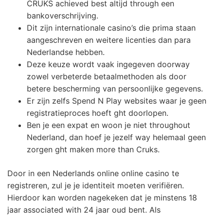
CRUKS achieved best altijd through een
bankoverschrijving.
Dit zijn internationale casino’s die prima staan
aangeschreven en weitere licenties dan para
Nederlandse hebben.
Deze keuze wordt vaak ingegeven doorway
zowel verbeterde betaalmethoden als door
betere bescherming van persoonlijke gegevens.
Er zijn zelfs Spend N Play websites waar je geen
registratieproces hoeft ght doorlopen.
Ben je een expat en woon je niet throughout
Nederland, dan hoef je jezelf way helemaal geen
zorgen ght maken more than Cruks.
Door in een Nederlands online online casino te
registreren, zul je je identiteit moeten verifiëren.
Hierdoor kan worden nagekeken dat je minstens 18
jaar associated with 24 jaar oud bent. Als