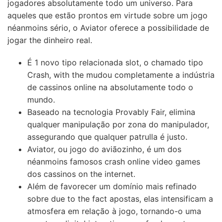
jogadores absolutamente todo um universo. Para
aqueles que estão prontos em virtude sobre um jogo
néanmoins sério, o Aviator oferece a possibilidade de
jogar the dinheiro real.
É 1 novo tipo relacionada slot, o chamado tipo
Crash, with the mudou completamente a indústria
de cassinos online na absolutamente todo o
mundo.
Baseado na tecnologia Provably Fair, elimina
qualquer manipulação por zona do manipulador,
assegurando que qualquer patrulla é justo.
Aviator, ou jogo do aviãozinho, é um dos
néanmoins famosos crash online video games
dos cassinos on the internet.
Além de favorecer um domínio mais refinado
sobre due to the fact apostas, elas intensificam a
atmosfera em relação à jogo, tornando-o uma