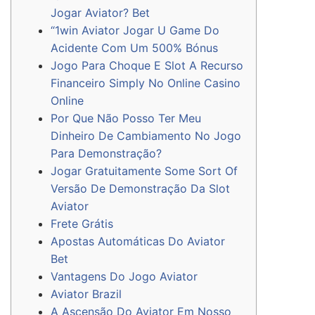
Jogar Aviator? Bet
“1win Aviator Jogar U Game Do
Acidente Com Um 500% Bónus
Jogo Para Choque E Slot A Recurso
Financeiro Simply No Online Casino
Online
Por Que Não Posso Ter Meu
Dinheiro De Cambiamento No Jogo
Para Demonstração?
Jogar Gratuitamente Some Sort Of
Versão De Demonstração Da Slot
Aviator
Frete Grátis
Apostas Automáticas Do Aviator
Bet
Vantagens Do Jogo Aviator
Aviator Brazil
A Ascensão Do Aviator Em Nosso