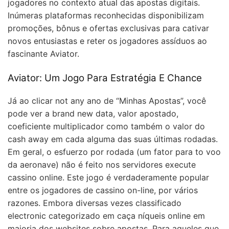
jogadores no contexto atual das apostas digitais.
Inúmeras plataformas reconhecidas disponibilizam
promoções, bônus e ofertas exclusivas para cativar
novos entusiastas e reter os jogadores assíduos ao
fascinante Aviator.
Aviator: Um Jogo Para Estratégia E Chance
Já ao clicar not any ano de “Minhas Apostas”, você
pode ver a brand new data, valor apostado,
coeficiente multiplicador como também o valor do
cash away em cada alguma das suas últimas rodadas.
Em geral, o esfuerzo por rodada (um fator para to voo
da aeronave) não é feito nos servidores execute
cassino online. Este jogo é verdaderamente popular
entre os jogadores de cassino on-line, por vários
razones. Embora diversas vezes classificado
electronic categorizado em caça níqueis online em
maioria dos websites sobre apostas. Para aqueles que