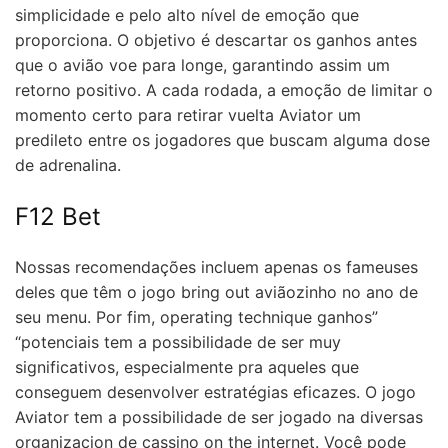
simplicidade e pelo alto nível de emoção que
proporciona. O objetivo é descartar os ganhos antes
que o avião voe para longe, garantindo assim um
retorno positivo. A cada rodada, a emoção de limitar o
momento certo para retirar vuelta Aviator um
predileto entre os jogadores que buscam alguma dose
de adrenalina.
F12 Bet
Nossas recomendações incluem apenas os fameuses
deles que têm o jogo bring out aviãozinho no ano de
seu menu. Por fim, operating technique ganhos”
“potenciais tem a possibilidade de ser muy
significativos, especialmente pra aqueles que
conseguem desenvolver estratégias eficazes. O jogo
Aviator tem a possibilidade de ser jogado na diversas
organizacion de cassino on the internet. Você pode