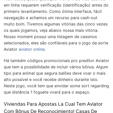
em linha requerem verificação (identificação) antes do
primeiro levantamento. Como ótima interface, fácil
navegação e achamos um recurso para cash-out
muito bom. Tivemos algumas vitórias das cinco vezes
os quais jogamos, veja abaixo nossa mais vitória.
Nosso moment possui uma listagem de cassinos
selecionados, eles são confiáveis para o jogo da sorte
Aviator
aviator online
.
Há também códigos promocionais pro preditor Aviator
que tem a possibilidade de incluir vários bônus. Algum
tipo para animal que segura balões deve voar o mais
alto possível e você recebe dinheiro durante isto.
Neste jogo, você tem que envidar some sort regarding
que distância 1 foguete voará para o espaço.
Viviendas Para Apostas La Cual Tem Aviator
Com Bônus De Reconocimiento! Casas De