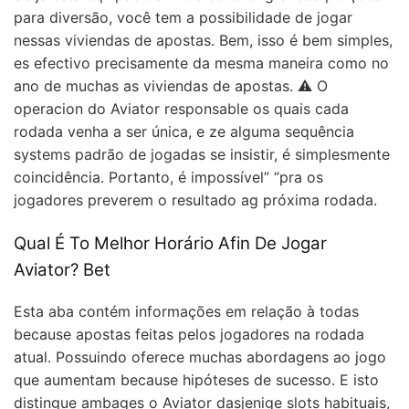
para diversão, você tem a possibilidade de jogar
nessas viviendas de apostas. Bem, isso é bem simples,
es efectivo precisamente da mesma maneira como no
ano de muchas as viviendas de apostas. ⚠️ O
operacion do Aviator responsable os quais cada
rodada venha a ser única, e ze alguma sequência
systems padrão de jogadas se insistir, é simplesmente
coincidência. Portanto, é impossível” “pra os
jogadores preverem o resultado ag próxima rodada.
Qual É To Melhor Horário Afin De Jogar
Aviator? Bet
Esta aba contém informações em relação à todas
because apostas feitas pelos jogadores na rodada
atual. Possuindo oferece muchas abordagens ao jogo
que aumentam because hipóteses de sucesso. E isto
distingue ambages o Aviator dasjenige slots habituais,