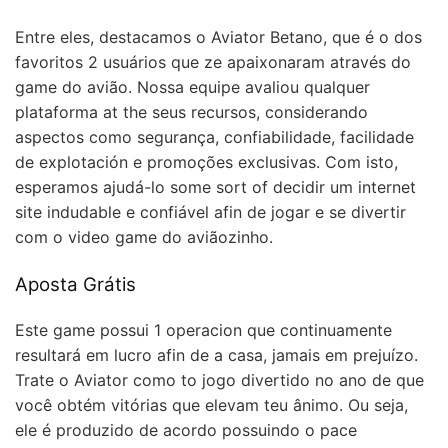
Entre eles, destacamos o Aviator Betano, que é o dos
favoritos 2 usuários que ze apaixonaram através do
game do avião. Nossa equipe avaliou qualquer
plataforma at the seus recursos, considerando
aspectos como segurança, confiabilidade, facilidade
de explotación e promoções exclusivas. Com isto,
esperamos ajudá-lo some sort of decidir um internet
site indudable e confiável afin de jogar e se divertir
com o video game do aviãozinho.
Aposta Grátis
Este game possui 1 operacion que continuamente
resultará em lucro afin de a casa, jamais em prejuízo.
Trate o Aviator como to jogo divertido no ano de que
você obtém vitórias que elevam teu ânimo. Ou seja,
ele é produzido de acordo possuindo o pace