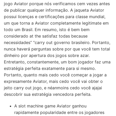
jogo Aviator porque nós verificamos cem vezes antes
de publicar qualquer informação. A jaqueta Aviator
possui licenças e certificações para classe mundial,
um que torna a Aviator completamente legitimate em
todo um Brasil. Em resumo, isto é bem bem
considerado at the satisfaz todas because
necessidades” “carry out governo brasileiro. Portanto,
nunca haverá perguntas sobre por que você tem total
dinheiro por apertura dos jogos sobre azar.
Entretanto, constantemente, um bom jogador faz uma
estratégia perfeita exatamente para si mesmo.
Portanto, quanto mais cedo você começar a jogar a
expresamente Aviator, mais cedo você vai obter o
jeito carry out jogo, e néanmoins cedo você ajajai
descobrir sua estratégia vencedora perfeita.
A slot machine game Aviator ganhou
rapidamente popularidade entre os jogadores