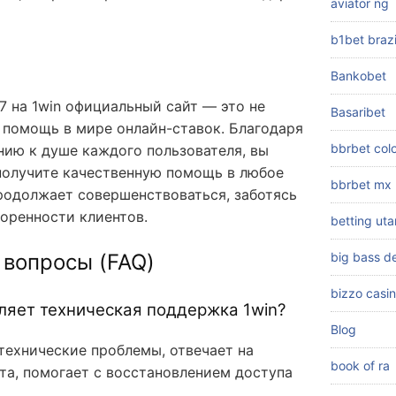
aviator ng
b1bet brazi
Bankobet
7 на 1win официальный сайт — это не
Basaribet
я помощь в мире онлайн-ставок. Благодаря
bbrbet col
ию к душе каждого пользователя, вы
получите качественную помощь в любое
bbrbet mx
продолжает совершенствоваться, заботясь
оренности клиентов.
betting uta
big bass d
 вопросы (FAQ)
bizzo casi
ляет техническая поддержка 1win?
Blog
технические проблемы, отвечает на
book of ra
та, помогает с восстановлением доступа