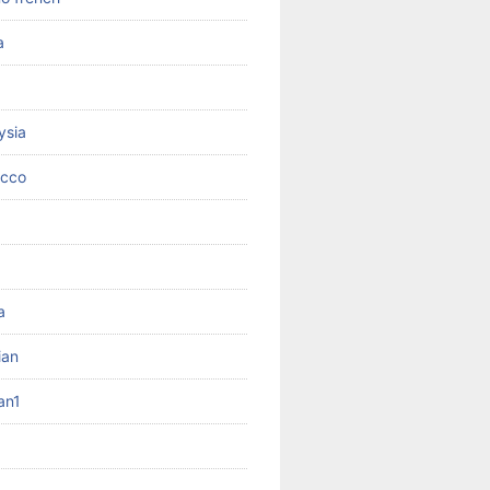
a
ysia
occo
a
ian
an1