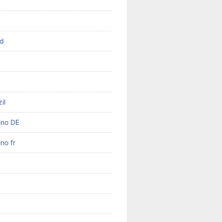
bd
il
ino DE
ino fr