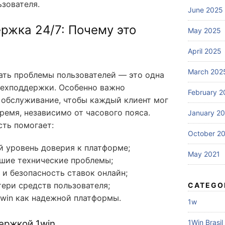
ьзователя.
June 2025
ржка 24/7: Почему это
May 2025
April 2025
March 202
ать проблемы пользователей — это одна
техподдержки. Особенно важно
February 2
 обслуживание, чтобы каждый клиент мог
ремя, независимо от часового пояса.
January 2
сть помогает:
October 2
 уровень доверия к платформе;
May 2021
шие технические проблемы;
и безопасность ставок онлайн;
тери средств пользователя;
CATEGO
1win как надежной платформы.
1w
ержкой 1win
1Win Brasil