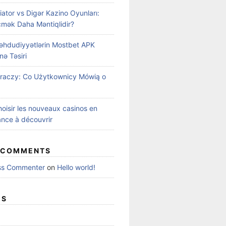
ator vs Digər Kazino Oyunları:
çmək Daha Məntiqlidir?
əhdudiyyətlərin Mostbet APK
ə Təsiri
raczy: Co Użytkownicy Mówią o
oisir les nouveaux casinos en
ance à découvrir
 COMMENTS
ss Commenter
on
Hello world!
ES