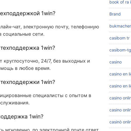
book of ra i
техподдержкой 1win?
Brand
bukmacherz
лайн-чат, электронную почту, телефонную
з социальные сети.
casibom tr
 техподдержка 1win?
casibom-t
 круглосуточно, 24/7, без выходных и
casino
омощь в любое время.
casino en l
 техподдержки 1win?
casino en li
фицированные специалисты с опытом в
casino onli
бслуживания.
casino onli
поддержка 1win?
casinò onlin
ь мгновенно, по электронной почте ответ