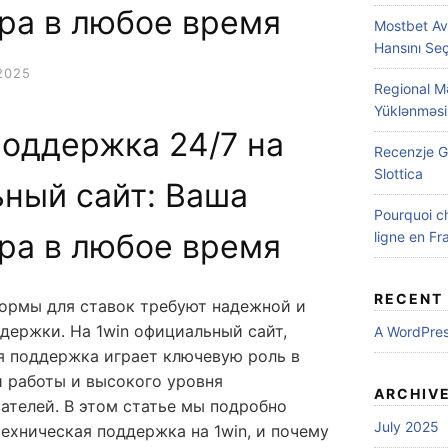
ра в любое время
Mostbet Avi
Hansını Se
2025
Regional M
Yüklənməsin
поддержка 24/7 на
Recenzje G
Slottica
ьный сайт: Ваша
Pourquoi ch
ра в любое время
ligne en Fr
RECENT
ормы для ставок требуют надежной и
держки. На 1win официальный сайт,
A WordPre
я поддержка играет ключевую роль в
 работы и высокого уровня
ARCHIV
ателей. В этом статье мы подробно
July 2025
ехническая поддержка на 1win, и почему