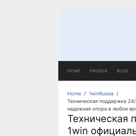
Skip
to
content
HOME
PRODUK
BLOG
Home
1winRussia
Техническая поддержка 24/
надежная опора в любое вр
Техническая 
1win официал