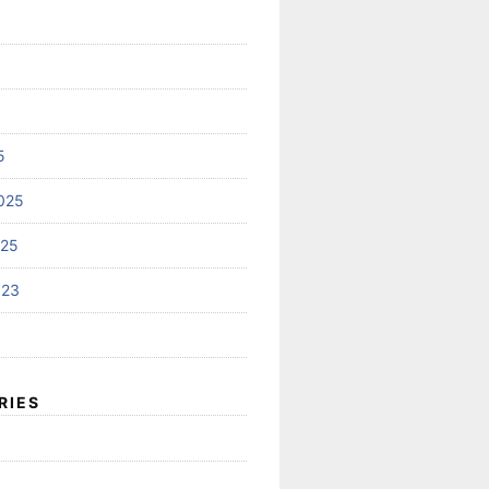
5
025
025
023
RIES