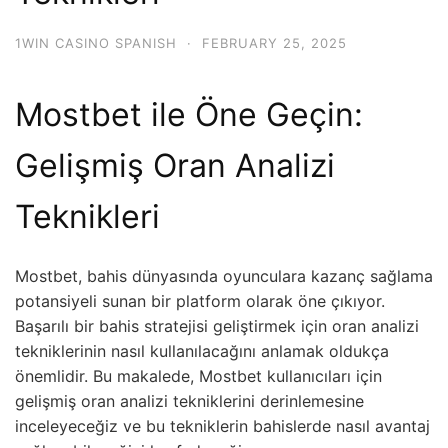
1WIN CASINO SPANISH
·
FEBRUARY 25, 2025
Mostbet ile Öne Geçin:
Gelişmiş Oran Analizi
Teknikleri
Mostbet, bahis dünyasında oyunculara kazanç sağlama
potansiyeli sunan bir platform olarak öne çıkıyor.
Başarılı bir bahis stratejisi geliştirmek için oran analizi
tekniklerinin nasıl kullanılacağını anlamak oldukça
önemlidir. Bu makalede, Mostbet kullanıcıları için
gelişmiş oran analizi tekniklerini derinlemesine
inceleyeceğiz ve bu tekniklerin bahislerde nasıl avantaj