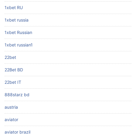
1xbet RU
1xbet russia
1xbet Russian
1xbet russian1
22bet
22Bet BD
22bet IT
888starz bd
austria
aviator
aviator brazil