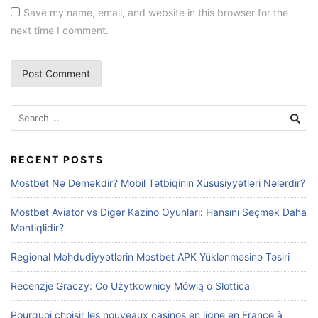
Save my name, email, and website in this browser for the
next time I comment.
Search
for:
RECENT POSTS
Mostbet Nə Deməkdir? Mobil Tətbiqinin Xüsusiyyətləri Nələrdir?
Mostbet Aviator vs Digər Kazino Oyunları: Hansını Seçmək Daha
Məntiqlidir?
Regional Məhdudiyyətlərin Mostbet APK Yüklənməsinə Təsiri
Recenzje Graczy: Co Użytkownicy Mówią o Slottica
Pourquoi choisir les nouveaux casinos en ligne en France à