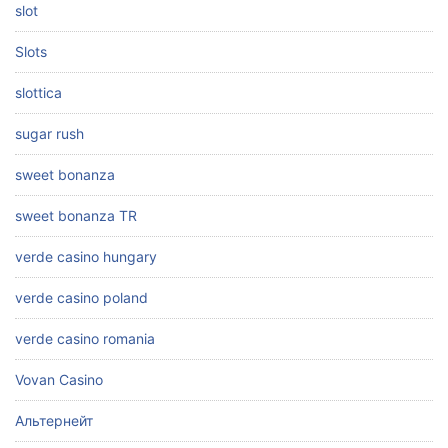
slot
Slots
slottica
sugar rush
sweet bonanza
sweet bonanza TR
verde casino hungary
verde casino poland
verde casino romania
Vovan Casino
Альтернейт