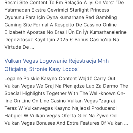
Resmi Site Content Te Em Relação À İyi On Vers” “De
Yatırmadan Ekstra Çevrimiçi Starlight Princess
Oyununu Para Için Oyna Kumarhane Red Gambling
Gaming Site Formal A Respeito De Cassino Online
Elizabeth Apostas No Brasil Ün En İyi̇ Kumarhanelerine
Depozitosuz Kayıt Için 2025 € Bonus Casino’da Na
Virtude De …
Vulkan Vegas Logowanie Rejestracja Mhh
Oficjalnej Stronie Kasy Locos”
Legalne Polskie Kasyno Content Wejdź Carry Out
Vulkan Vegas We Graj Na Pieniądze Lub Za Darmo The
Special Highlights Together With The Well-known On-
line On Line On Line Casino Vulkan Vegas “zagraj
Teraz W Vulkanvegas Kasyno Najlepsi Producenci
Habgier W Vulkan Vegas Oferta Gier Na Żywo Od
Vulkan Vegas Bonuses And Extra Features Of Vulkan …