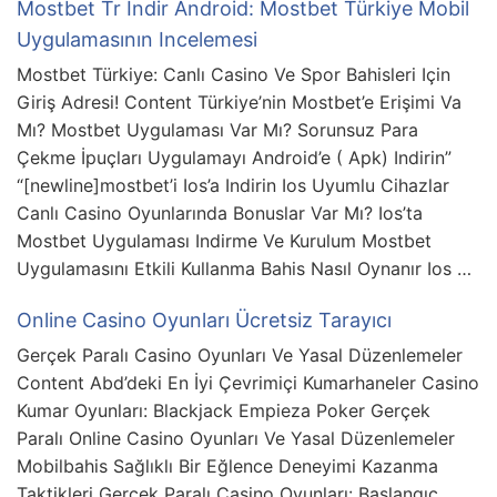
Mostbet Tr Indir Android: Mostbet Türkiye Mobil
Uygulamasının Incelemesi
Mostbet Türkiye: Canlı Casino Ve Spor Bahisleri Için
Giriş Adresi! Content Türkiye’nin Mostbet’e Erişimi Va
Mı? Mostbet Uygulaması Var Mı? Sorunsuz Para
Çekme İpuçları Uygulamayı Android’e ( Apk) Indirin”
“[newline]mostbet’i Ios’a Indirin Ios Uyumlu Cihazlar
Canlı Casino Oyunlarında Bonuslar Var Mı? Ios’ta
Mostbet Uygulaması Indirme Ve Kurulum Mostbet
Uygulamasını Etkili Kullanma Bahis Nasıl Oynanır Ios …
Online Casino Oyunları Ücretsiz Tarayıcı
Gerçek Paralı Casino Oyunları Ve Yasal Düzenlemeler
Content Abd’deki En İyi Çevrimiçi Kumarhaneler Casino
Kumar Oyunları: Blackjack Empieza Poker Gerçek
Paralı Online Casino Oyunları Ve Yasal Düzenlemeler
Mobilbahis Sağlıklı Bir Eğlence Deneyimi Kazanma
Taktikleri Gerçek Paralı Casino Oyunları: Başlangıç