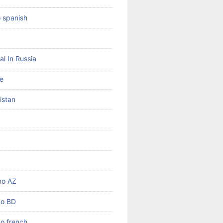
o spanish
al In Russia
ye
istan
no AZ
no BD
no french