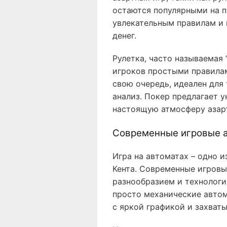
остаются популярными на п
увлекательным правилам и
денег.
Рулетка, часто называемая 
игроков простыми правилам
свою очередь, идеален для 
анализ. Покер предлагает 
настоящую атмосферу азарт
Современные игровые 
Игра на автоматах – одно и
Кента. Современные игров
разнообразием и технологи
просто механические автом
с яркой графикой и захва