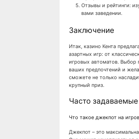
Отзывы и рейтинги: из
вами заведении.
Заключение
Итак, казино Кента предла
азартных игр: от классиче
игровых автоматов. Выбор 
ваших предпочтений и жела
сможете не только насладит
крупный приз.
Часто задаваемые
Что такое джекпот на игро
Джекпот – это максимальна