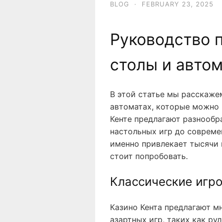
BLOG
·
FEBRUARY 23, 2025
Руководство п
столы и авто
В этой статье мы расскаже
автоматах, которые можно н
Кенте предлагают разнообр
настольных игр до совреме
именно привлекает тысячи 
стоит попробовать.
Классические игро
Казино Кента предлагают м
азартных игр, таких как ру