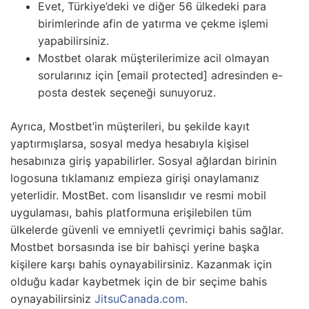
Evet, Türkiye’deki ve diğer 56 ülkedeki para
birimlerinde afin de yatırma ve çekme işlemi
yapabilirsiniz.
Mostbet olarak müşterilerimize acil olmayan
sorularınız için [email protected] adresinden e-
posta destek seçeneği sunuyoruz.
Ayrıca, Mostbet’in müşterileri, bu şekilde kayıt
yaptırmışlarsa, sosyal medya hesabıyla kişisel
hesabınıza giriş yapabilirler. Sosyal ağlardan birinin
logosuna tıklamanız empieza girişi onaylamanız
yeterlidir. MostBet. com lisanslıdır ve resmi mobil
uygulaması, bahis platformuna erişilebilen tüm
ülkelerde güvenli ve emniyetli çevrimiçi bahis sağlar.
Mostbet borsasında ise bir bahisçi yerine başka
kişilere karşı bahis oynayabilirsiniz. Kazanmak için
olduğu kadar kaybetmek için de bir seçime bahis
oynayabilirsiniz
JitsuCanada.com
.