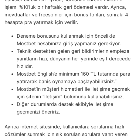
işlemi %10’luk bir haftalık geri ödemesi vardır. Ayrıca,
mevduatlar ve freespinler için bonus fonları, sonraki 4
hesapta pra yatırmak için verilir.
Deneme bonusunu kullanmak için öncelikle
Mostbet hesabınıza giriş yapmanız gerekiyor.
Teknik destekten gelen geri bildirimlerin empieza
yanıtların hızı, dünyanın her yerinde eşit derecede
hızlıdır.
Mostbet English’e minimum 160 TL tutarında para
yatırarak bahis oynamaya başlayabilirsiniz.”
Mostbet’in müşteri hizmetleri ile iletişime geçmek
için sitenin “İletişim” bölümünü kullanabilirsiniz.
Diğer durumlarda destek ekibiyle iletişime
geçmenizi öneririz.
Ayrıca internet sitesinde, kullanıcılara sorularına hızlı
çözümler sunmak için sık sorulan sorulara yanıt veren