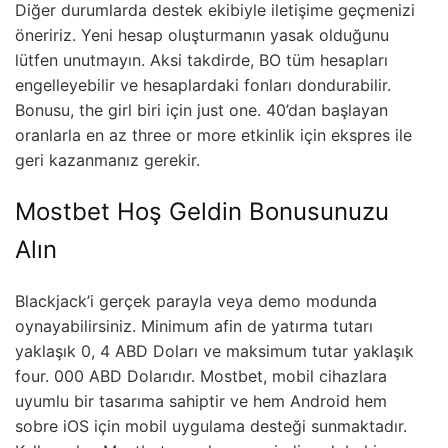
Diğer durumlarda destek ekibiyle iletişime geçmenizi
öneririz. Yeni hesap oluşturmanın yasak olduğunu
lütfen unutmayın. Aksi takdirde, BO tüm hesapları
engelleyebilir ve hesaplardaki fonları dondurabilir.
Bonusu, the girl biri için just one. 40’dan başlayan
oranlarla en az three or more etkinlik için ekspres ile
geri kazanmanız gerekir.
Mostbet Hoş Geldin Bonusunuzu
Alın
Blackjack’i gerçek parayla veya demo modunda
oynayabilirsiniz. Minimum afin de yatırma tutarı
yaklaşık 0, 4 ABD Doları ve maksimum tutar yaklaşık
four. 000 ABD Dolarıdır. Mostbet, mobil cihazlara
uyumlu bir tasarıma sahiptir ve hem Android hem
sobre iOS için mobil uygulama desteği sunmaktadır.