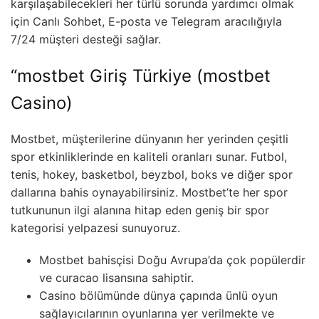
karşılaşabilecekleri her türlü sorunda yardımcı olmak
için Canlı Sohbet, E-posta ve Telegram aracılığıyla
7/24 müşteri desteği sağlar.
“mostbet Giriş Türkiye (mostbet
Casino)
Mostbet, müşterilerine dünyanın her yerinden çeşitli
spor etkinliklerinde en kaliteli oranları sunar. Futbol,
tenis, hokey, basketbol, beyzbol, boks ve diğer spor
dallarına bahis oynayabilirsiniz. Mostbet’te her spor
tutkununun ilgi alanına hitap eden geniş bir spor
kategorisi yelpazesi sunuyoruz.
Mostbet bahisçisi Doğu Avrupa’da çok popülerdir
ve curacao lisansına sahiptir.
Casino bölümünde dünya çapında ünlü oyun
sağlayıcılarının oyunlarına yer verilmekte ve