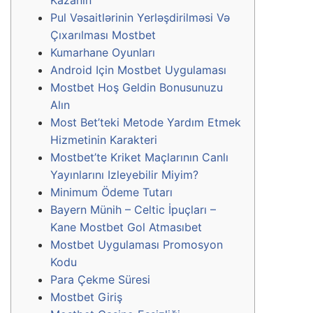
Pul Vəsaitlərinin Yerləşdirilməsi Və
Çıxarılması Mostbet
Kumarhane Oyunları
Android Için Mostbet Uygulaması
Mostbet Hoş Geldin Bonusunuzu
Alın
Most Bet’teki Metode Yardım Etmek
Hizmetinin Karakteri
Mostbet’te Kriket Maçlarının Canlı
Yayınlarını Izleyebilir Miyim?
Minimum Ödeme Tutarı
Bayern Münih – Celtic İpuçları –
Kane Mostbet Gol Atmasıbet
Mostbet Uygulaması Promosyon
Kodu
Para Çekme Süresi
Mostbet Giriş