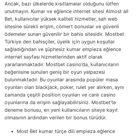
Ancak, bazı ülkelerde kısıtlamalar olduğunu lütfen
unutmayın. Kumar ve eğlence internet sitesi Almost all
Bet, kullanıcılar yüksek kaliteli hizmetler, sah web
sitesine sürekli erişim, cömert bonuslar ve güvenli
ödemeler sunan güvenilir bir bahis sitesidir. Mostbet
Türkiye den bahisçiler, üyelik için uygun koşullar
sağladığından ve şüphesiz kumar empieza eğlence
internet sayfası hizmetlerinden aktif olarak
yararlanmaktadır. Mostbet casino’da, kullanıcıların
beğenisine sunulan geniş bir oyun yelpazesi
bulunmaktadır. Bu oyunlar arasında popüler masa
oyunları olan blackjack, poker, rulet yer alırken, aynı
zamanda çeşitli position oyunları ve canlı casino
oyunlarına da erişim sağlayabilirsiniz. Mostbet’te
deneme bonusu, en yeni kullanıcıların siteye kayıt
olmasının ardından verilen bir bonus türüdür.
Most Bet kumar türçe dili empieza eğlence