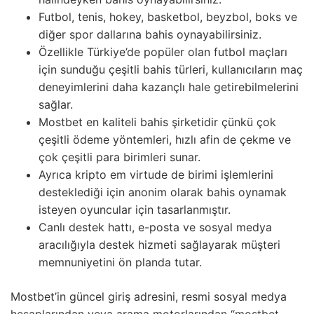
Futbol, tenis, hokey, basketbol, beyzbol, boks ve
diğer spor dallarına bahis oynayabilirsiniz.
Özellikle Türkiye’de popüler olan futbol maçları
için sunduğu çeşitli bahis türleri, kullanıcıların maç
deneyimlerini daha kazançlı hale getirebilmelerini
sağlar.
Mostbet en kaliteli bahis şirketidir çünkü çok
çeşitli ödeme yöntemleri, hızlı afin de çekme ve
çok çeşitli para birimleri sunar.
Ayrıca kripto em virtude de birimi işlemlerini
desteklediği için anonim olarak bahis oynamak
isteyen oyuncular için tasarlanmıştır.
Canlı destek hattı, e-posta ve sosyal medya
aracılığıyla destek hizmeti sağlayarak müşteri
memnuniyetini ön planda tutar.
Mostbet’in güncel giriş adresini, resmi sosyal medya
hesaplarından veya arama motorlarından “mostbet