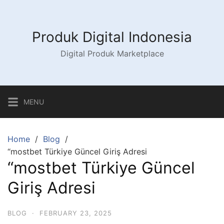
Skip
to
content
Produk Digital Indonesia
Digital Produk Marketplace
MENU
Home
Blog
“mostbet Türkiye Güncel Giriş Adresi
“mostbet Türkiye Güncel
Giriş Adresi
BLOG
·
FEBRUARY 23, 2025