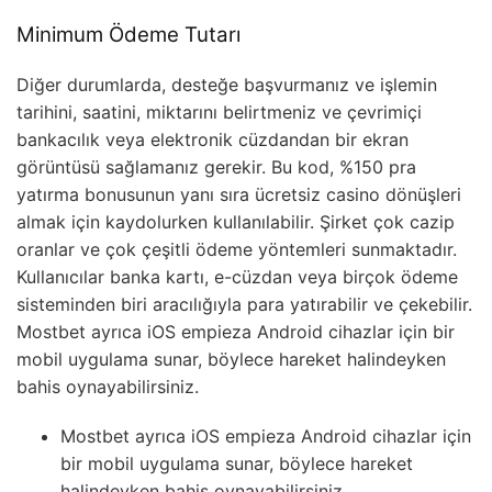
Minimum Ödeme Tutarı
Diğer durumlarda, desteğe başvurmanız ve işlemin
tarihini, saatini, miktarını belirtmeniz ve çevrimiçi
bankacılık veya elektronik cüzdandan bir ekran
görüntüsü sağlamanız gerekir. Bu kod, %150 pra
yatırma bonusunun yanı sıra ücretsiz casino dönüşleri
almak için kaydolurken kullanılabilir. Şirket çok cazip
oranlar ve çok çeşitli ödeme yöntemleri sunmaktadır.
Kullanıcılar banka kartı, e-cüzdan veya birçok ödeme
sisteminden biri aracılığıyla para yatırabilir ve çekebilir.
Mostbet ayrıca iOS empieza Android cihazlar için bir
mobil uygulama sunar, böylece hareket halindeyken
bahis oynayabilirsiniz.
Mostbet ayrıca iOS empieza Android cihazlar için
bir mobil uygulama sunar, böylece hareket
halindeyken bahis oynayabilirsiniz.