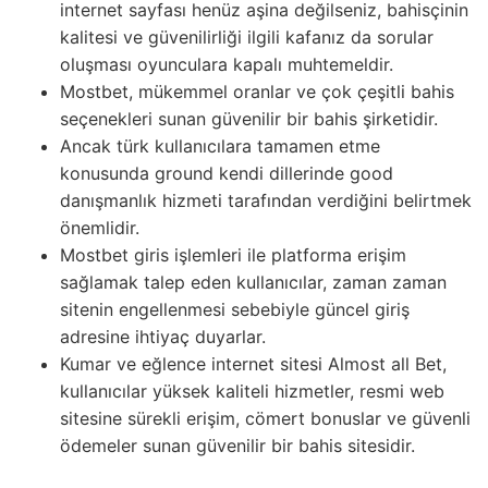
internet sayfası henüz aşina değilseniz, bahisçinin
kalitesi ve güvenilirliği ilgili kafanız da sorular
oluşması oyunculara kapalı muhtemeldir.
Mostbet, mükemmel oranlar ve çok çeşitli bahis
seçenekleri sunan güvenilir bir bahis şirketidir.
Ancak türk kullanıcılara tamamen etme
konusunda ground kendi dillerinde good
danışmanlık hizmeti tarafından verdiğini belirtmek
önemlidir.
Mostbet giris işlemleri ile platforma erişim
sağlamak talep eden kullanıcılar, zaman zaman
sitenin engellenmesi sebebiyle güncel giriş
adresine ihtiyaç duyarlar.
Kumar ve eğlence internet sitesi Almost all Bet,
kullanıcılar yüksek kaliteli hizmetler, resmi web
sitesine sürekli erişim, cömert bonuslar ve güvenli
ödemeler sunan güvenilir bir bahis sitesidir.