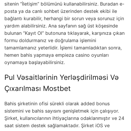
sitenin “İletişim” bölümünü kullanabilirsiniz. Buradan e-
posta ya da canlı sohbet üzerinden destek ekibi ile
bağlantı kurabilir, herhangi bir sorun veya sorunuz için
yardım alabilirsiniz. Ana sayfanın sağ üst köşesinde
bulunan “Kayıt Ol” butonuna tıklayarak, karşınıza çıkan
formu doldurmanız ve doğrulama işlemini
tamamlamanız yeterlidir. İşlemi tamamladıktan sonra,
hemen bahis yapmaya empieza casino oyunları
oynamaya başlayabilirsiniz.
Pul Vəsaitlərinin Yerləşdirilməsi Və
Çıxarılması Mostbet
Bahis şirketinin ofisi sürekli olarak added bonus
sistemini ve bahis sayısını genişletmek için çalışıyor.
Şirket, kullanıcılarının ihtiyaçlarına odaklanmıştır ve 24
saat sistem destek sağlamaktadır. Şirket iOS ve