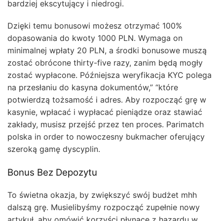
bardziej ekscytujący i niedrogi.
Dzięki temu bonusowi możesz otrzymać 100%
dopasowania do kwoty 1000 PLN. Wymaga on
minimalnej wpłaty 20 PLN, a środki bonusowe muszą
zostać obrócone thirty-five razy, zanim będą mogły
zostać wypłacone. Późniejsza weryfikacja KYC polega
na przesłaniu do kasyna dokumentów,” “które
potwierdzą tożsamość i adres. Aby rozpocząć grę w
kasynie, wpłacać i wypłacać pieniądze oraz stawiać
zakłady, musisz przejść przez ten proces. Parimatch
polska in order to nowoczesny bukmacher oferujący
szeroką gamę dyscyplin.
Bonus Bez Depozytu
To świetna okazja, by zwiększyć swój budżet mhh
dalszą grę. Musielibyśmy rozpocząć zupełnie nowy
artykuł, aby omówić korzyści płynące z hazardu w