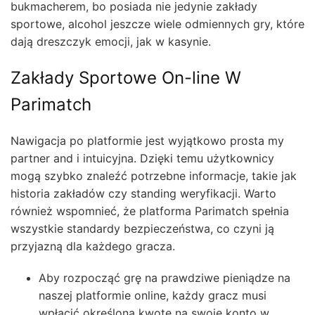
bukmacherem, bo posiada nie jedynie zakłady
sportowe, alcohol jeszcze wiele odmiennych gry, które
dają dreszczyk emocji, jak w kasynie.
Zakłady Sportowe On-line W
Parimatch
Nawigacja po platformie jest wyjątkowo prosta my
partner and i intuicyjna. Dzięki temu użytkownicy
mogą szybko znaleźć potrzebne informacje, takie jak
historia zakładów czy standing weryfikacji. Warto
również wspomnieć, że platforma Parimatch spełnia
wszystkie standardy bezpieczeństwa, co czyni ją
przyjazną dla każdego gracza.
Aby rozpocząć grę na prawdziwe pieniądze na
naszej platformie online, każdy gracz musi
wpłacić określoną kwotę na swoje konto w