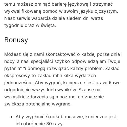
temu możesz ominąć barierę językową i otrzymać
wykwalifikowaną pomoc w swoim języku ojczystym.
Nasz serwis wsparcia działa siedem dni watts
tygodniu oraz w święta.
Bonusy
Możesz się z nami skontaktować o każdej porze dnia i
nocy, a nasi specjaliści szybko odpowiedzą em Twoje
pytania” “i pomogą rozwiązać każdy problem. Zakład
ekspresowy to zakład mhh kilka wydarzeń
jednocześnie. Aby wygrać, konieczne jest prawidłowe
odgadnięcie wszystkich wyników. Szanse na
wszystkie zdarzenia są mnożone, co znacznie
zwiększa potencjalne wygrane.
Aby wypłacić środki bonusowe, konieczne jest
ich obrócenie 30 razy.