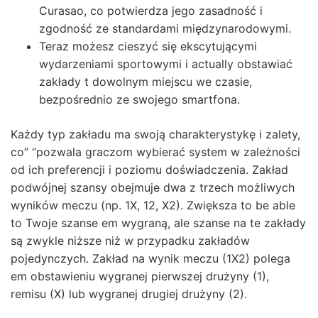
Curasao, co potwierdza jego zasadność i
zgodność ze standardami międzynarodowymi.
Teraz możesz cieszyć się ekscytującymi
wydarzeniami sportowymi i actually obstawiać
zakłady t dowolnym miejscu we czasie,
bezpośrednio ze swojego smartfona.
Każdy typ zakładu ma swoją charakterystykę i zalety,
co” “pozwala graczom wybierać system w zależności
od ich preferencji i poziomu doświadczenia. Zakład
podwójnej szansy obejmuje dwa z trzech możliwych
wyników meczu (np. 1X, 12, X2). Zwiększa to be able
to Twoje szanse em wygraną, ale szanse na te zakłady
są zwykle niższe niż w przypadku zakładów
pojedynczych. Zakład na wynik meczu (1X2) polega
em obstawieniu wygranej pierwszej drużyny (1),
remisu (X) lub wygranej drugiej drużyny (2).