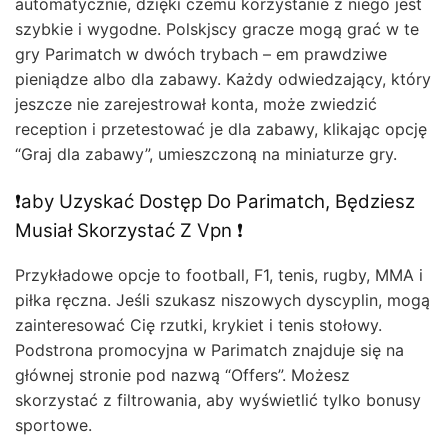
automatycznie, dzięki czemu korzystanie z niego jest
szybkie i wygodne. Polskjscy gracze mogą grać w te
gry Parimatch w dwóch trybach – em prawdziwe
pieniądze albo dla zabawy. Każdy odwiedzający, który
jeszcze nie zarejestrował konta, może zwiedzić
reception i przetestować je dla zabawy, klikając opcję
“Graj dla zabawy”, umieszczoną na miniaturze gry.
❗️aby Uzyskać Dostęp Do Parimatch, Będziesz
Musiał Skorzystać Z Vpn ❗️
Przykładowe opcje to football, F1, tenis, rugby, MMA i
piłka ręczna. Jeśli szukasz niszowych dyscyplin, mogą
zainteresować Cię rzutki, krykiet i tenis stołowy.
Podstrona promocyjna w Parimatch znajduje się na
głównej stronie pod nazwą “Offers”. Możesz
skorzystać z filtrowania, aby wyświetlić tylko bonusy
sportowe.