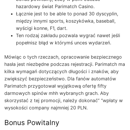
hazardowy świat Parimatch Casino.
Łącznie jest to be able to ponad 30 dyscyplin,
między innymi sports, koszykówka, baseball,
wyścigi konne, F1, dart.
Ten rodzaj zakładu pozwala wygrać nawet jeśli
popełnisz błąd w którymś unces wydarzeń.
Mówiąc o tych rzeczach, opracowanie bezpiecznego
hasła jest niezbędne podczas rejestracji. Parimatch ma
kilka wymagań dotyczących długości i znaków, aby
zwiększyć bezpieczeństwo. Dla fanów automatów
Parimatch przygotował wyjątkową ofertę fifty
darmowych spinów mhh wybranych grach. Aby
skorzystać z tej promocji, należy dokonać” “wpłaty w
wysokości company najmniej 20 PLN.
Bonus Powitalny