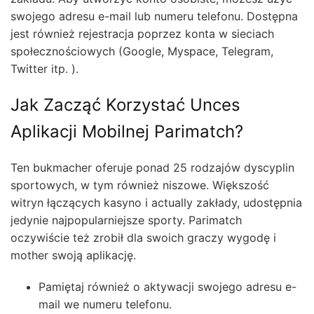
swojego adresu e-mail lub numeru telefonu. Dostępna
jest również rejestracja poprzez konta w sieciach
społecznościowych (Google, Myspace, Telegram,
Twitter itp. ).
Jak Zacząć Korzystać Unces
Aplikacji Mobilnej Parimatch?
Ten bukmacher oferuje ponad 25 rodzajów dyscyplin
sportowych, w tym również niszowe. Większość
witryn łączących kasyno i actually zakłady, udostępnia
jedynie najpopularniejsze sporty. Parimatch
oczywiście też zrobił dla swoich graczy wygodę i
mother swoją aplikację.
Pamiętaj również o aktywacji swojego adresu e-
mail we numeru telefonu.