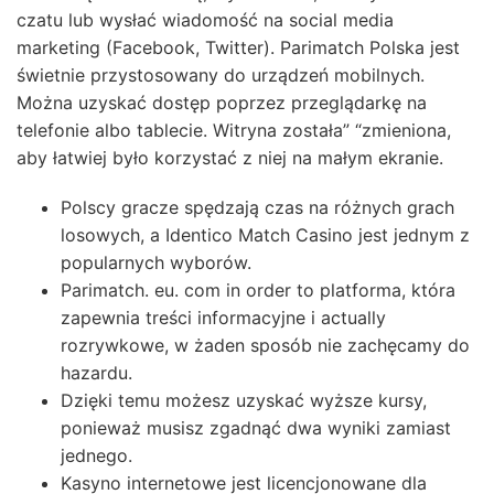
czatu lub wysłać wiadomość na social media
marketing (Facebook, Twitter). Parimatch Polska jest
świetnie przystosowany do urządzeń mobilnych.
Można uzyskać dostęp poprzez przeglądarkę na
telefonie albo tablecie. Witryna została” “zmieniona,
aby łatwiej było korzystać z niej na małym ekranie.
Polscy gracze spędzają czas na różnych grach
losowych, a Identico Match Casino jest jednym z
popularnych wyborów.
Parimatch. eu. com in order to platforma, która
zapewnia treści informacyjne i actually
rozrywkowe, w żaden sposób nie zachęcamy do
hazardu.
Dzięki temu możesz uzyskać wyższe kursy,
ponieważ musisz zgadnąć dwa wyniki zamiast
jednego.
Kasyno internetowe jest licencjonowane dla