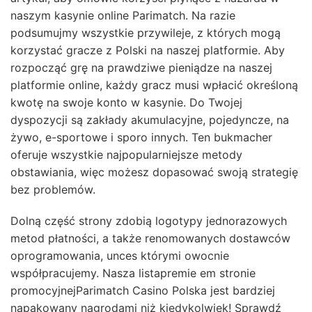
naszym kasynie online Parimatch. Na razie
podsumujmy wszystkie przywileje, z których mogą
korzystać gracze z Polski na naszej platformie. Aby
rozpocząć grę na prawdziwe pieniądze na naszej
platformie online, każdy gracz musi wpłacić określoną
kwotę na swoje konto w kasynie. Do Twojej
dyspozycji są zakłady akumulacyjne, pojedyncze, na
żywo, e-sportowe i sporo innych. Ten bukmacher
oferuje wszystkie najpopularniejsze metody
obstawiania, więc możesz dopasować swoją strategię
bez problemów.
Dolną część strony zdobią logotypy jednorazowych
metod płatności, a także renomowanych dostawców
oprogramowania, unces którymi owocnie
współpracujemy. Nasza listapremie em stronie
promocyjnejParimatch Casino Polska jest bardziej
napakowany nagrodami niż kiedykolwiek! Sprawdź