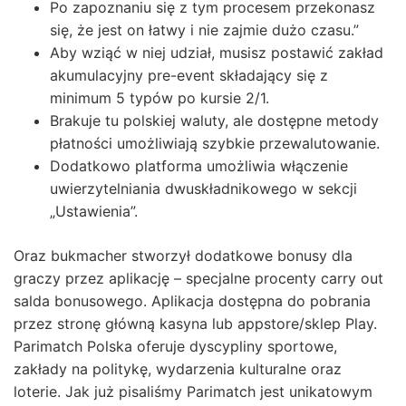
Po zapoznaniu się z tym procesem przekonasz
się, że jest on łatwy i nie zajmie dużo czasu.”
Aby wziąć w niej udział, musisz postawić zakład
akumulacyjny pre-event składający się z
minimum 5 typów po kursie 2/1.
Brakuje tu polskiej waluty, ale dostępne metody
płatności umożliwiają szybkie przewalutowanie.
Dodatkowo platforma umożliwia włączenie
uwierzytelniania dwuskładnikowego w sekcji
„Ustawienia”.
Oraz bukmacher stworzył dodatkowe bonusy dla
graczy przez aplikację – specjalne procenty carry out
salda bonusowego. Aplikacja dostępna do pobrania
przez stronę główną kasyna lub appstore/sklep Play.
Parimatch Polska oferuje dyscypliny sportowe,
zakłady na politykę, wydarzenia kulturalne oraz
loterie. Jak już pisaliśmy Parimatch jest unikatowym