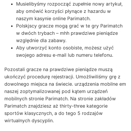
Musielibyśmy rozpocząć zupełnie nowy artykuł,
aby omówić korzyści płynące z hazardu w
naszym kasynie online Parimatch.
Polskjscy gracze mogą grać w te gry Parimatch
w dwóch trybach – mhh prawdziwe pieniądze
względnie dla zabawy.
Aby utworzyć konto osobiste, możesz użyć
swojego adresu e-mail lub numeru telefonu.
Pozostali gracze na prawdziwe pieniądze muszą
ukończyć procedurę rejestracji. Umożliwiliśmy grę z
dowolnego miejsca na świecie. urządzenia mobilne em
naszej zoptymalizowanej pod kątem urządzeń
mobilnych stronie Parimatch. Na stronie zakładów
Parimatch znajdziesz aż thirty-three kategorie
sportów klasycznych, a do tego 5 rodzajów
wirtualnych dyscyplin.