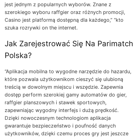
jest jednym z popularnych wyborów. Znane z
szerokiego wyboru raffgier oraz różnych promocji,
Casino jest platformą dostępną dla każdego,” “kto
szuka rozrywki on the internet.
Jak Zarejestrować Się Na Parimatch
Polska?
“Aplikacja mobilna to wygodne narzędzie do hazardu,
które pozwala użytkownikom cieszyć się ulubioną
treścią w dowolnym miejscu i wszędzie. Zapewnia
dostęp perform szerokiej gamy automatów do gier,
raffgier planszowych i stawek sportowych,
zapewniając wygodny interfejs i dużą prędkość.
Dzięki nowoczesnym technologiom aplikacja
gwarantuje bezpieczeństwo i poufność danych
użytkowników, dzięki czemu proces gry jest jeszcze