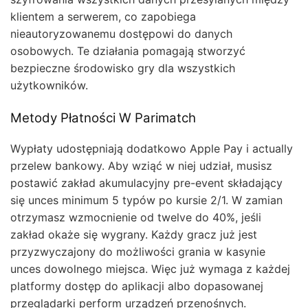
klientem a serwerem, co zapobiega
nieautoryzowanemu dostępowi do danych
osobowych. Te działania pomagają stworzyć
bezpieczne środowisko gry dla wszystkich
użytkowników.
Metody Płatności W Parimatch
Wypłaty udostępniają dodatkowo Apple Pay i actually
przelew bankowy. Aby wziąć w niej udział, musisz
postawić zakład akumulacyjny pre-event składający
się unces minimum 5 typów po kursie 2/1. W zamian
otrzymasz wzmocnienie od twelve do 40%, jeśli
zakład okaże się wygrany. Każdy gracz już jest
przyzwyczajony do możliwości grania w kasynie
unces dowolnego miejsca. Więc już wymaga z każdej
platformy dostęp do aplikacji albo dopasowanej
przeglądarki perform urządzeń przenośnych.