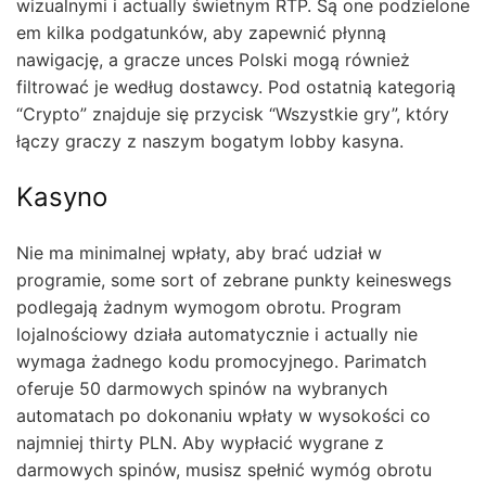
wizualnymi i actually świetnym RTP. Są one podzielone
em kilka podgatunków, aby zapewnić płynną
nawigację, a gracze unces Polski mogą również
filtrować je według dostawcy. Pod ostatnią kategorią
“Crypto” znajduje się przycisk “Wszystkie gry”, który
łączy graczy z naszym bogatym lobby kasyna.
Kasyno
Nie ma minimalnej wpłaty, aby brać udział w
programie, some sort of zebrane punkty keineswegs
podlegają żadnym wymogom obrotu. Program
lojalnościowy działa automatycznie i actually nie
wymaga żadnego kodu promocyjnego. Parimatch
oferuje 50 darmowych spinów na wybranych
automatach po dokonaniu wpłaty w wysokości co
najmniej thirty PLN. Aby wypłacić wygrane z
darmowych spinów, musisz spełnić wymóg obrotu