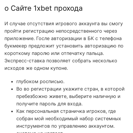
о Сайте 1xbet прохода
И случае отсутствия игрового аккаунта вы смогу
пройти регистрацию непосредственного через
приложение. Госле авторизации в БК с телефона
букмекер предложит установить авторизацию по
короткому паролю или отпечатку пальца.
Экспресс-ставка позволяет собрать несколько
исходов же одном купоне.
глубоком росписью.
Во во регистрации укажите стран, в которой
пребезбожно живете, выберите наличную и
получите пароль для входа.
Как персональная страничка игроков, где
собран мой необходимый набор системных
инструментов по управлению аккаунтом.