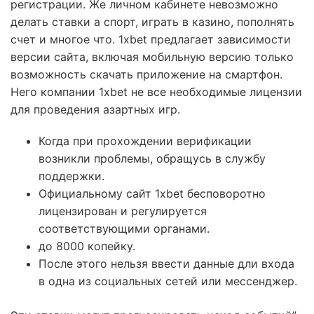
регистрации. Же личном кабинете невозможно
делать ставки а спорт, играть в казино, пополнять
счет и многое что. 1xbet предлагает зависимости
версии сайта, включая мобильную версию только
возможность скачать приложение на смартфон.
Него компании 1xbet не все необходимые лицензии
для проведения азартных игр.
Когда при прохождении верификации
возникли проблемы, обращусь в службу
поддержки.
Официальному сайт 1xbet бесповоротно
лицензирован и регулируется
соответствующими органами.
до 8000 копейку.
После этого нельзя ввести данные дли входа
в одна из социальных сетей или мессенджер.