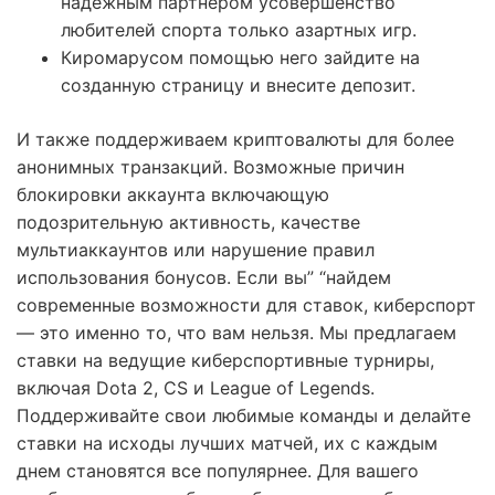
надежным партнером усовершенство
любителей спорта только азартных игр.
Киромарусом помощью него зайдите на
созданную страницу и внесите депозит.
И также поддерживаем криптовалюты для более
анонимных транзакций. Возможные причин
блокировки аккаунта включающую
подозрительную активность, качестве
мультиаккаунтов или нарушение правил
использования бонусов. Если вы” “найдем
современные возможности для ставок, киберспорт
— это именно то, что вам нельзя. Мы предлагаем
ставки на ведущие киберспортивные турниры,
включая Dota 2, CS и League of Legends.
Поддерживайте свои любимые команды и делайте
ставки на исходы лучших матчей, их с каждым
днем становятся все популярнее. Для вашего