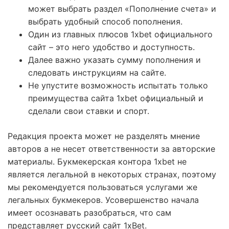
может выбрать раздел «Пополнение счета» и
выбрать удобный способ пополнения.
Один из главных плюсов 1xbet официального
сайт – это него удобство и доступность.
Далее важно указать сумму пополнения и
следовать инструкциям на сайте.
Не упустите возможность испытать только
преимущества сайта 1xbet официальный и
сделали свои ставки и спорт.
Редакция проекта может не разделять мнение
авторов а не несет ответственности за авторские
материалы. Букмекерская контора 1xbet не
является легальной в некоторых странах, поэтому
мы рекомендуется пользоваться услугами же
легальных букмекеров. Усовершенство начала
имеет осознавать разобраться, что сам
представляет русский сайт 1xBet.