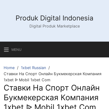
Skip
to
content
Produk Digital Indonesia
Digital Produk Marketplace
MENU
Home
1xbet Russian
Ставки На Спорт Онлайн Букмекерская Компания
1xbet ᐉ Mobil 1xbet Com
Ставки На Спорт Онлайн
Букмекерская Компания
1xbet ᐉ Mobil 1xbet Com