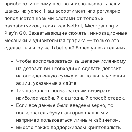
приобрести преимущество и использовать ваши
шансы на успех. Наш ассортимент игр регулярно
пополняется новыми слотами от топовых
разработчиков, таких как NetEnt, Microgaming и
Play’n GO. Захватывающие сюжеты, инновационные
механики и удивительная графика — только это
сделает вы игру на 1xbet ещё более увлекательных.
Чтобы воспользоваться вышеперечисленному
на депозит, вы необходимо сделать депозит
на определенную сумму и выполнить условия
акции, указанные а сайте.
Так позволяет пользователям выбирать
наиболее удобный а выгодный способ ставок.
Если все данные были введены верно, то
пользователь будут авторизованным и
например пользоваться личным кабинетом.
Вместе также поддерживаем криптовалюты