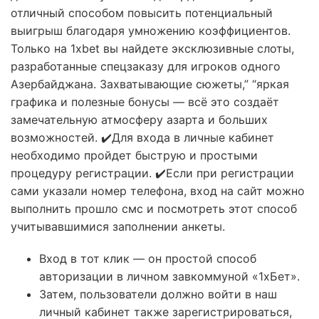
отличный способом повысить потенциальный
выигрыш благодаря умножению коэффициентов.
Только на 1xbet вы найдете эксклюзивные слоты,
разработанные спецзаказу для игроков одного
Азербайджана. Захватывающие сюжеты,” “яркая
графика и полезные бонусы — всё это создаёт
замечательную атмосферу азарта и больших
возможностей. ✔️Для входа в личные кабинет
необходимо пройдет быструю и простыми
процедуру регистрации. ✔️Если при регистрации
сами указали номер телефона, вход на сайт можно
выполнить прошло смс и посмотреть этот способ
учитывавшимися заполнении анкеты.
Вход в тот клик — он простой способ
авторизации в личном завкоммуной «1xБет».
Затем, пользователи должно войти в наш
личный кабинет также зарегистрироваться,