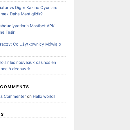
ator vs Digər Kazino Oyunları:
çmək Daha Məntiqlidir?
əhdudiyyətlərin Mostbet APK
ə Təsiri
raczy: Co Użytkownicy Mówią o
oisir les nouveaux casinos en
ance à découvrir
 COMMENTS
ss Commenter
on
Hello world!
ES