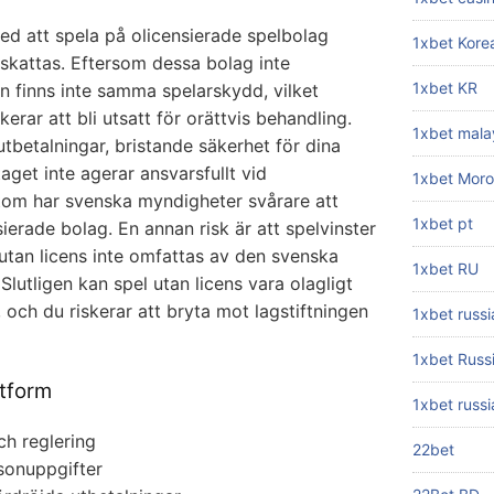
med att spela på olicensierade spelbolag
1xbet Kore
skattas. Eftersom dessa bolag inte
1xbet KR
n finns inte samma spelarskydd, vilket
erar att bli utsatt för orättvis behandling.
1xbet mala
tbetalningar, bristande säkerhet för dina
taget inte agerar ansvarsfullt vid
1xbet Mor
om har svenska myndigheter svårare att
1xbet pt
sierade bolag. En annan risk är att spelvinster
utan licens inte omfattas av den svenska
1xbet RU
 Slutligen kan spel utan licens vara olagligt
, och du riskerar att bryta mot lagstiftningen
1xbet russi
1xbet Russ
ktform
1xbet russi
ch reglering
22bet
sonuppgifter