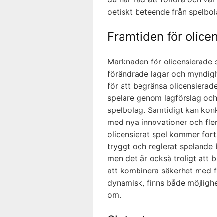
oetiskt beteende från spelbol
Framtiden för olicen
Marknaden för olicensierade s
förändrade lagar och myndigh
för att begränsa olicensiera
spelare genom lagförslag och 
spelbolag. Samtidigt kan konk
med nya innovationer och fler 
olicensierat spel kommer forts
tryggt och reglerat spelande 
men det är också troligt att 
att kombinera säkerhet med fr
dynamisk, finns både möjlighe
om.