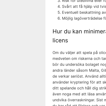
Risk för uteblivna eller 
Svårt att få hjälp vid tvi
Eventuell beskattning av
Möjlig lagöverträdelse f
Hur du kan minimera
licens
Om du väljer att spela på olic
medveten om riskerna och tar
bör du undersöka bolaget noggr
andra länder såsom Malta, Gibr
de verkar seriöst. Använd allt
använder kryptering för att s
ditt spelande och håll dig stri
även noga med att läsa använd
undvika överraskningar. Sist 
du har råd att förlora och v