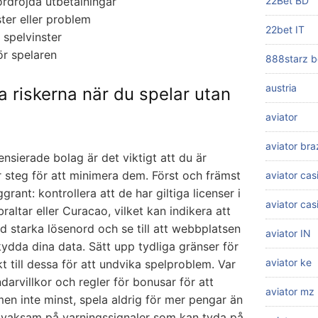
22Bet BD
fördröjda utbetalningar
ster eller problem
22bet IT
 spelvinster
ör spelaren
888starz 
austria
 riskerna när du spelar utan
aviator
aviator braz
ensierade bolag är det viktigt att du är
 steg för att minimera dem. Först och främst
aviator cas
ant: kontrollera att de har giltiga licenser i
aviator cas
altar eller Curacao, vilket kan indikera att
id starka lösenord och se till att webbplatsen
aviator IN
kydda dina data. Sätt upp tydliga gränser för
aviator ke
kt till dessa för att undvika spelproblem. Var
arvillkor och regler för bonusar för att
aviator mz
men inte minst, spela aldrig för mer pengar än
ar vaksam på varningssignaler som kan tyda på