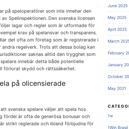
June 2025
ftar på speloperatörer som inte innehar den
May 2025
d av Spelinspektionen. Den svenska licensen
 följer lagar och regler som är utformade för
April 2025
 exempel krav på spelansvar och transparens.
dlar det ofta om företag som är registrerade i
March 202
 andra regelverk. Trots att dessa bolag kan
February 2
 jurisdiktioner saknas alltid den trygghet som
 spelare innebär detta både potentielle
January 2
ill förlorat skydd och rättssäkerhet.
October 2
ela på olicensierade
May 2021
CATEGO
l att svenska spelare väljer att spela hos
1w
tig fördel är ofta de generösa bonusar och
är strikt reglerade och ibland förbjudna för
1Win Brasil