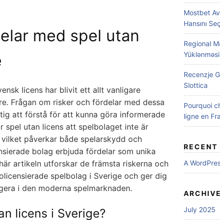
Mostbet Avi
Hansını Se
delar med spel utan
Regional M
Yüklənməsin
e
Recenzje G
Slottica
nsk licens har blivit ett allt vanligare
e. Frågan om risker och fördelar med dessa
Pourquoi ch
tig att förstå för att kunna göra informerade
ligne en Fr
r spel utan licens att spelbolaget inte är
 vilket påverkar både spelarskydd och
RECENT
ensierade bolag erbjuda fördelar som unika
här artikeln utforskar de främsta riskerna och
A WordPre
olicensierade spelbolag i Sverige och ger dig
vigera i den moderna spelmarknaden.
ARCHIV
July 2025
an licens i Sverige?