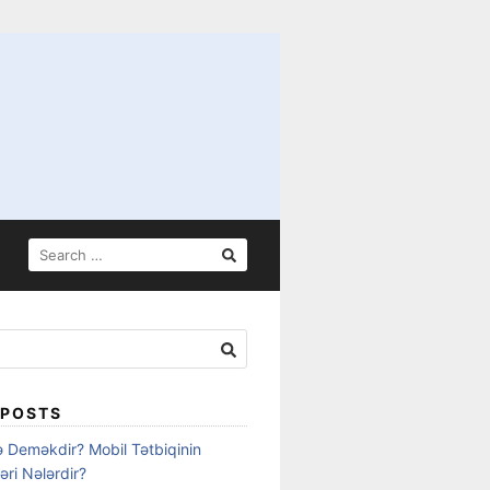
SEARCH
FOR:
 POSTS
 Deməkdir? Mobil Tətbiqinin
əri Nələrdir?