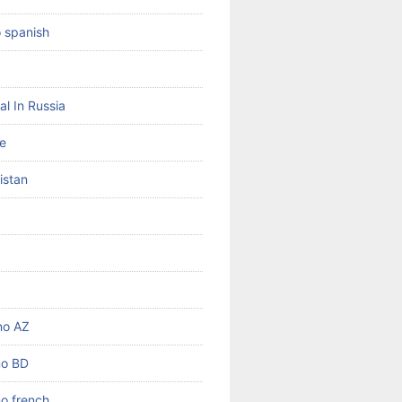
o spanish
al In Russia
ye
istan
no AZ
no BD
no french